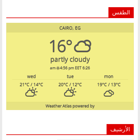
الطقس
CAIRO, EG
16°
partly cloudy
4:56 pm EET
6:26 am
wed
tue
mon
21
°C
/ 14
°C
20
°C
/ 12
°C
19
°C
/ 13
°C
Weather Atlas
powered by
الأرشيف