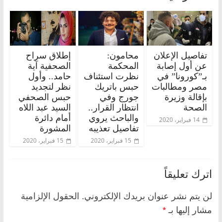
تفاصيل الإعلان
محامون:
إطلاق سراح
عن أول إصابة
المحكمة
الصحفية آية
بـ”كورونا” في
نظرت استئناف
حامد.. وأول
مصر ومطالبات
حبس باتريك
نظر لتجديد
بإقالة وزيرة
جورج وفي
حبس الصحفي
الصحة
انتظار القرار..
السيد عبد اللاه
والباحث يروي
أمام دائرة
14 فبراير، 2020
تفاصيل تعذيبه
المشورة
15 فبراير، 2020
15 فبراير، 2020
اترك تعليقاً
لن يتم نشر عنوان بريدك الإلكتروني.
الحقول الإلزامية
مشار إليها بـ
*