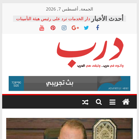
Skip
الجمعة, أغسطس 7, 2026
to
دار الخدمات ترد على رئيس هيئة التأمينات
content
بعد مؤتمره الصحفي: إنكار الأزمة لا ينهي
معاناة أصحاب المعاشات.. ونطالب بكشف
الشركة المنفذة
فرحات سليمان يكتب: القطاع الصحي إلى
أين؟
حزب التحالف الشعبي يطلق لجنة “الحق
درب
في الصحة” بالإسكندرية لرصد الانتهاكات
ودعم المرضى
صور .. اعتماد الرسومات النهائية للقرار
وأتوه
الوزاري لمدينة الصحفيين.. وانتهاء أعمال
في
إنشاء المبنى الإداري
درب..
المجلس القومي لحقوق الإنسان يعلن
وتبقى
متابعة قضية الدكتور محمد زهران.. ويؤكد:
هي
قرينة البراءة وضمانات المحاكمة العادلة
حق أصيل
الدرب