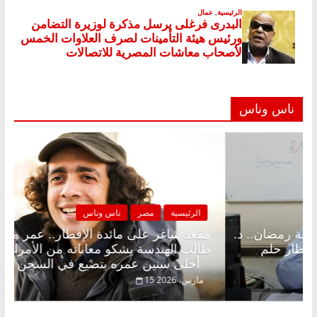
ناس وناس
مصر
ناس وناس
الرئيسية
مصر
لى الإفطار وبلكونة بلا زينة رمضان.. د.
مقعد شاغر على م
فاروق خبير اقتصادي في انتظار حلم
طالب الهندسة يش
أحلى سنين عمره بتضيع في السجن
15 مارس، 2026