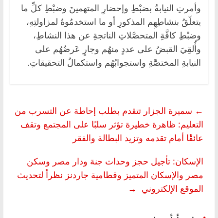
وأمرتِ النيابةُ بضبْطِ وإحضارِ المتهمينَ وضبْطِ كلِّ ما
يتعلّقُ بنشاطِهِم المذكورِ أو ما استخدمُوهُ لمزاولتِهِ،
وضبْطِ كافَّةِ المتحصَّلاتِ الناتجةِ عن هذا النشاطِ،
وأُلقِيَ القبضُ على عددٍ منهُم وجارٍ عَرضُهُم على
النيابةِ المختصَّةِ واستجوابُهُم واستكمالُ التحقيقاتِ.
←
سميرة الجزار تتقدم بطلب إحاطة عن التسرب من
التعليم: ظاهرة خطيرة تؤثر سلبًا على المجتمع وتقف
عائقًا أمام تقدمه وتزيد البطالة والفقر
الإسكان: تأجيل حجز وحدات جنة ودار مصر وسكن
مصر والإسكان المتميز وقطامية جاردنز نظراً لتحديث
الموقع الإلكتروني
→