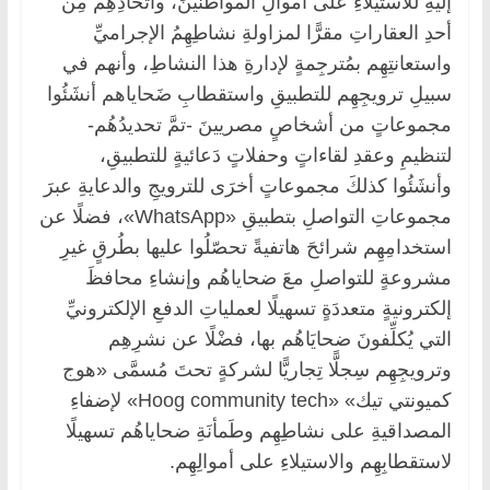
إليهِ للاستيلاءِ على أموالِ المواطنينَ، واتخاذِهِم مِن
أحدِ العقاراتِ مقرًّا لمزاولةِ نشاطِهِمُ الإجراميِّ
واستعانتِهِم بمُترجِمةٍ لإدارةِ هذا النشاطِ، وأنهم في
سبيلِ ترويجِهِم للتطبيقِ واستقطابِ ضَحاياهم أنشَئُوا
مجموعاتٍ من أشخاصٍ مصريينَ -تمَّ تحديدُهُم-
لتنظيمِ وعقدِ لقاءاتٍ وحفلاتٍ دَعائيةٍ للتطبيقِ،
وأنشَئُوا كذلكَ مجموعاتٍ أخرَى للترويجِ والدعايةِ عبرَ
مجموعاتِ التواصلِ بتطبيقِ «WhatsApp»، فضلًا عن
استخدامِهِم شرائحَ هاتفيةً تحصّلُوا عليها بطُرقٍ غيرِ
مشروعةٍ للتواصلِ معَ ضحاياهُم وإنشاءِ محافظَ
إلكترونيةٍ متعددَةٍ تسهيلًا لعملياتِ الدفعِ الإلكترونيِّ
التي يُكلِّفونَ ضحايَاهُم بها، فضْلًا عن نشرِهِم
وترويجِهِم سِجلًّا تِجاريًّا لشركةٍ تحتَ مُسمَّى «هوج
كميونتي تيك» «Hoog community tech» لإضفاءِ
المصداقيةِ على نشاطِهِم وطَمأنَةِ ضحاياهُم تسهيلًا
لاستقطابِهِم والاستيلاءِ على أموالِهِم.