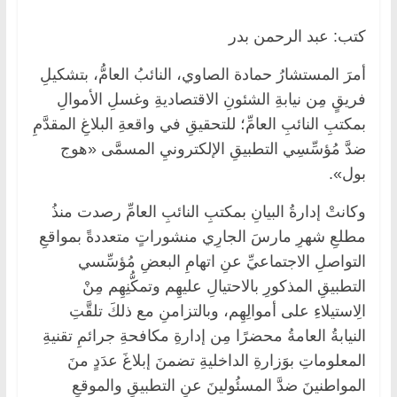
كتب: عبد الرحمن بدر
أمرَ المستشارُ حمادة الصاوي، النائبُ العامُّ، بتشكيلِ
فريقٍ مِن نيابةِ الشئونِ الاقتصاديةِ وغسلِ الأموالِ
بمكتبِ النائبِ العامِّ؛ للتحقيقِ في واقعةِ البلاغِ المقدَّمِ
ضدَّ مُؤسِّسِي التطبيقِ الإلكترونيِ المسمَّى «هوج
بول».
وكانتْ إدارةُ البيانِ بمكتبِ النائبِ العامِّ رصدت منذُ
مطلعِ شهرِ مارسَ الجارِي منشوراتٍ متعددةً بمواقعِ
التواصلِ الاجتماعيِّ عنِ اتهامِ البعضِ مُؤسِّسي
التطبيقِ المذكورِ بالاحتيالِ عليهِم وتمكُّنِهِم مِنْ
الِاستيلاءِ على أموالِهِم، وبالتزامنِ مع ذلكَ تلقَّتِ
النيابةُ العامةُ محضرًا مِن إدارةِ مكافحةِ جرائمِ تقنيةِ
المعلوماتِ بوَزارةِ الداخليةِ تضمنَ إبلاغَ عدَدٍ منَ
المواطنينَ ضدَّ المسئُولينَ عنِ التطبيقِ والموقعِ