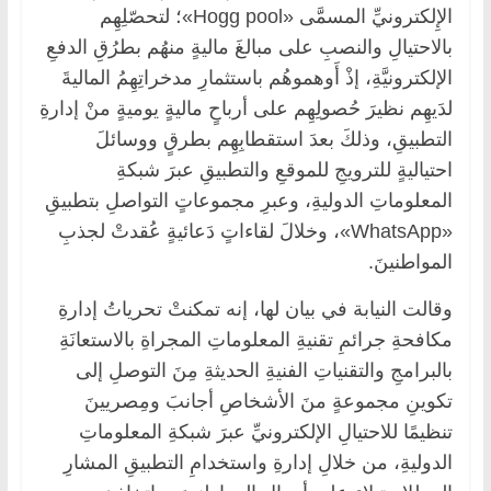
الإِلكترونيِّ المسمَّى «Hogg pool»؛ لتحصّلِهِم
بالاحتيالِ والنصبِ على مبالغَ ماليةٍ منهُم بطرُقِ الدفعِ
الإلكترونيَّةِ، إذْ أَوهموهُم باستثمارِ مدخراتِهِمُ الماليةَ
لدَيهِم نظيرَ حُصولِهِم على أرباحٍ ماليةٍ يوميةٍ منْ إدارةِ
التطبيقِ، وذلكَ بعدَ استقطابِهِم بطرقٍ ووسائلَ
احتياليةٍ للترويجِ للموقعِ والتطبيقِ عبرَ شبكةِ
المعلوماتِ الدوليةِ، وعبرِ مجموعاتٍ التواصلِ بتطبيقِ
«WhatsApp»، وخلالَ لقاءاتٍ دَعائيةٍ عُقدتْ لجذبِ
المواطنينَ.
وقالت النيابة في بيان لها، إنه تمكنتْ تحرياتُ إدارةِ
مكافحةِ جرائمِ تقنيةِ المعلوماتِ المجراةِ بالاستعانَةِ
بالبرامجِ والتقنياتِ الفنيةِ الحديثةِ مِنَ التوصلِ إلى
تكوينِ مجموعةٍ منَ الأشخاصِ أجانبَ ومِصريينَ
تنظيمًا للاحتيالِ الإلكترونيِّ عبرَ شبكةِ المعلوماتِ
الدوليةِ، من خلالِ إدارةِ واستخدامِ التطبيقِ المشارِ