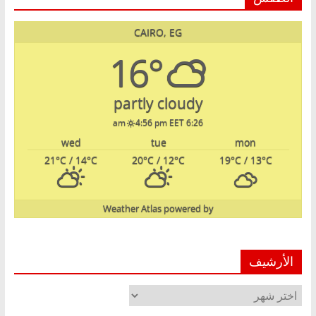
CAIRO, EG
16°
partly cloudy
4:56 pm EET
6:26 am
wed
tue
mon
21
°C
/ 14
°C
20
°C
/ 12
°C
19
°C
/ 13
°C
Weather Atlas
powered by
الأرشيف
الأرشيف