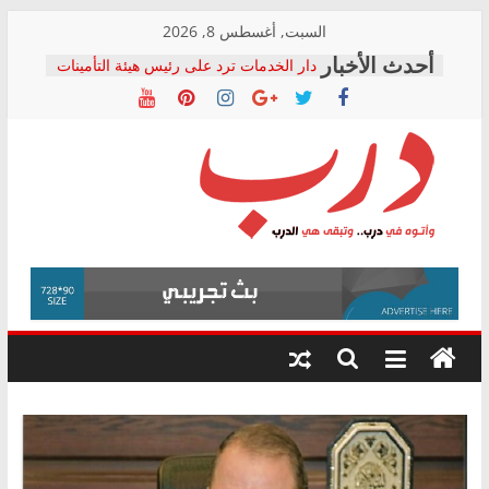
Skip
السبت, أغسطس 8, 2026
to
دار الخدمات ترد على رئيس هيئة التأمينات
content
بعد مؤتمره الصحفي: إنكار الأزمة لا ينهي
معاناة أصحاب المعاشات.. ونطالب بكشف
الشركة المنفذة
فرحات سليمان يكتب: القطاع الصحي إلى
أين؟
حزب التحالف الشعبي يطلق لجنة “الحق
درب
في الصحة” بالإسكندرية لرصد الانتهاكات
ودعم المرضى
صور .. اعتماد الرسومات النهائية للقرار
وأتوه
الوزاري لمدينة الصحفيين.. وانتهاء أعمال
في
إنشاء المبنى الإداري
درب..
المجلس القومي لحقوق الإنسان يعلن
وتبقى
متابعة قضية الدكتور محمد زهران.. ويؤكد:
هي
قرينة البراءة وضمانات المحاكمة العادلة
حق أصيل
الدرب