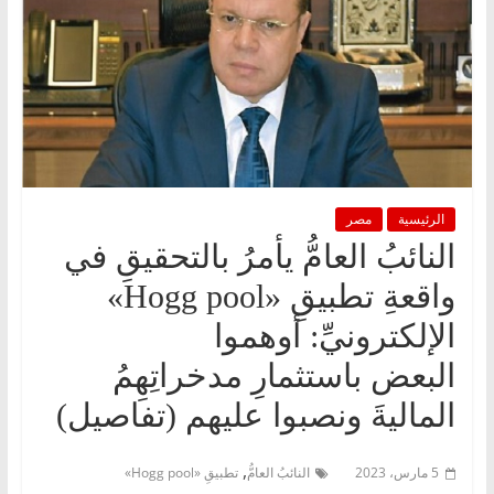
الرئيسية
مصر
النائبُ العامُّ يأمرُ بالتحقيقِ في
واقعةِ تطبيقِ «Hogg pool»
الإلكترونيِّ: أوهموا
البعض باستثمارِ مدخراتِهِمُ
الماليةَ ونصبوا عليهم (تفاصيل)
,
5 مارس، 2023
النائبُ العامُّ
تطبيقِ «Hogg pool»