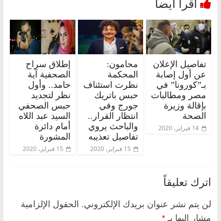
تفاصيل الإعلان
محامون:
إطلاق سراح
عن أول إصابة
المحكمة
الصحفية آية
بـ”كورونا” في
نظرت استئناف
حامد.. وأول
مصر ومطالبات
حبس باتريك
نظر لتجديد
بإقالة وزيرة
جورج وفي
حبس الصحفي
الصحة
انتظار القرار..
السيد عبد اللاه
والباحث يروي
أمام دائرة
14 فبراير، 2020
تفاصيل تعذيبه
المشورة
15 فبراير، 2020
15 فبراير، 2020
اترك تعليقاً
لن يتم نشر عنوان بريدك الإلكتروني.
الحقول الإلزامية
مشار إليها بـ
*