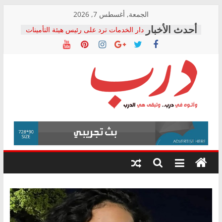
Skip
الجمعة, أغسطس 7, 2026
to
دار الخدمات ترد على رئيس هيئة التأمينات
content
بعد مؤتمره الصحفي: إنكار الأزمة لا ينهي
معاناة أصحاب المعاشات.. ونطالب بكشف
الشركة المنفذة
فرحات سليمان يكتب: القطاع الصحي إلى
أين؟
حزب التحالف الشعبي يطلق لجنة “الحق
درب
في الصحة” بالإسكندرية لرصد الانتهاكات
ودعم المرضى
صور .. اعتماد الرسومات النهائية للقرار
وأتوه
الوزاري لمدينة الصحفيين.. وانتهاء أعمال
في
إنشاء المبنى الإداري
درب..
المجلس القومي لحقوق الإنسان يعلن
وتبقى
متابعة قضية الدكتور محمد زهران.. ويؤكد:
هي
قرينة البراءة وضمانات المحاكمة العادلة
حق أصيل
الدرب