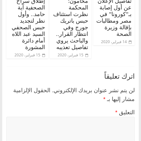
تفاصيل الإعلان
محامون:
إطلاق سراح
عن أول إصابة
المحكمة
الصحفية آية
بـ”كورونا” في
نظرت استئناف
حامد.. وأول
مصر ومطالبات
حبس باتريك
نظر لتجديد
بإقالة وزيرة
جورج وفي
حبس الصحفي
الصحة
انتظار القرار..
السيد عبد اللاه
والباحث يروي
أمام دائرة
14 فبراير، 2020
تفاصيل تعذيبه
المشورة
15 فبراير، 2020
15 فبراير، 2020
اترك تعليقاً
لن يتم نشر عنوان بريدك الإلكتروني.
الحقول الإلزامية
مشار إليها بـ
*
التعليق
*