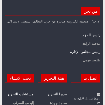
من نحن
"درب".. صحيفة الكترونية صادرة عن حزب التحالف الشعبي الاشتراكي
رئيس الحزب
مدحت الزاهد
رئيس مجلس الإدارة
طلعت فهمي
اتصل بنا
هيئة التحرير
تحت الانشاء
مديرا التحرير
مستشارو التحرير
desk@daaarb.co
m
إلهامي الميرغي
محمد جودة