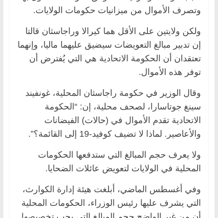
وتصرف الأموال من ميزانيات حكومات الولايات.
ولكن ولايتين على الأقل هما كيرالا وراجاسثان قالتا
إن تدبير مبالغ التعويضات سيضيق عليهما ماليا، وإنهما
تعتقدان أن الحكومة الاتحادية هي التي يُفترض أن
توفر هذه الأموال.
وقال الوزير في حكومة راجاسثان المحلية، غونفيند
سينغ جوتاسارا، لصحف محلية، إن: “الحكومة
الاتحادية تقدم الأموال في (حالات) الفيضانات
والأعاصير. لماذا لا تضيف كوفيد-19 إلى القائمة؟”.
ولا يعرف حجم المبالغ التي ستدفعها الحكومات
المحلية في الولايات لتعويض عائلات الضحايا.
وفي أغسطس الماضي، أبلغت هيئة إدارة الكوارث،
التي يشرف عليها رئيس الوزراء، الحكومات المحلية
أن من غير الواضح حجم المبالغ التي يجب تخصيصها