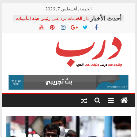
Skip
الجمعة, أغسطس 7, 2026
to
دار الخدمات ترد على رئيس هيئة التأمينات
content
بعد مؤتمره الصحفي: إنكار الأزمة لا ينهي
معاناة أصحاب المعاشات.. ونطالب بكشف
الشركة المنفذة
فرحات سليمان يكتب: القطاع الصحي إلى
أين؟
حزب التحالف الشعبي يطلق لجنة “الحق
درب
في الصحة” بالإسكندرية لرصد الانتهاكات
ودعم المرضى
صور .. اعتماد الرسومات النهائية للقرار
وأتوه
الوزاري لمدينة الصحفيين.. وانتهاء أعمال
في
إنشاء المبنى الإداري
درب..
المجلس القومي لحقوق الإنسان يعلن
وتبقى
متابعة قضية الدكتور محمد زهران.. ويؤكد:
هي
قرينة البراءة وضمانات المحاكمة العادلة
حق أصيل
الدرب