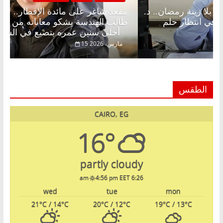
شاغر على الإفطار وبلكونة بلا زينة رمضان.. د.
مقعد شاغر
لخالق فاروق خبير اقتصادي في انتظار حلم
طالب الهند
أحلى سنين عمره بتضيع في السجن
، 2026
15 مارس، 2026
الطقس
CAIRO, EG
16°
partly cloudy
4:56 pm EET
6:26 am
wed
tue
mon
21
°C
/ 14
°C
20
°C
/ 12
°C
19
°C
/ 13
°C