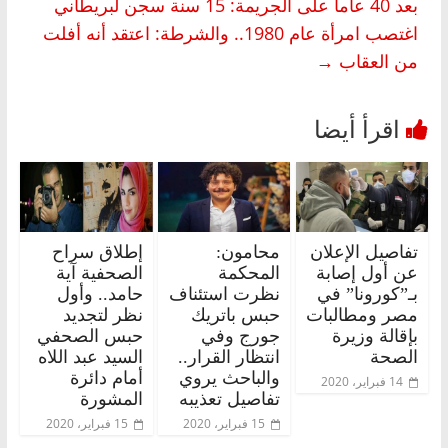
بعد 40 عاما على الجريمة: 15 سنة سجن لبريطاني
اغتصب امرأة عام 1980.. والشرطة: اعتقد أنه أفلت
من العقاب
→
تفاصيل الإعلان
محامون:
إطلاق سراح
عن أول إصابة
المحكمة
الصحفية آية
بـ”كورونا” في
نظرت استئناف
حامد.. وأول
مصر ومطالبات
حبس باتريك
نظر لتجديد
بإقالة وزيرة
جورج وفي
حبس الصحفي
الصحة
انتظار القرار..
السيد عبد اللاه
والباحث يروي
أمام دائرة
14 فبراير، 2020
تفاصيل تعذيبه
المشورة
15 فبراير، 2020
15 فبراير، 2020