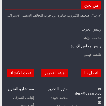
من نحن
"درب".. صحيفة الكترونية صادرة عن حزب التحالف الشعبي الاشتراكي
رئيس الحزب
مدحت الزاهد
رئيس مجلس الإدارة
طلعت فهمي
اتصل بنا
هيئة التحرير
تحت الانشاء
مديرا التحرير
مستشارو التحرير
desk@daaarb.co
m
إلهامي الميرغي
محمد جودة
أحمد سعد