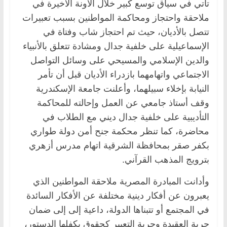
تأتي في سياق توسع كبير خلال الآونة الأخيرة في
ملاحقة واحتجاز ومحاكمة المواطنين بسبب تعبيرات
تتصل بالأديان، حيث تم احتجاز شاب وفتاة في
الإسماعيلية على خلفية جدال ومشادة تتعلق بالأنبياء
والدين الإسلامي والمسيحي على وسائل التواصل
الاجتماعي واتهامهما بازدراء الأديان قبل أن تأمر
النيابة بإخلاء سبيلهما، وأعلنت جامعة الإسكندرية
وقف أستاذ جامعي عن العمل وإحالته للمحاكمة
التأديبية على خلفية جدال ديني مع الطلاب في
محاضرة، كما تنظر محكمة جنح أمن دولة طواري
بكفر صقر بمحافظة الشرقية اتهام مدرس أزهري
بترويج المذهب القرآني.
وأدانت المبادرة المصرية ملاحقة المواطنين الذي
يعبرون عن أفكار دينية مختلفة عن الأفكار السائدة
في المجتمع أو تتبناها الدولة، داعية إلى إلى ضمان
حرية العقيدة وحرية التعبير كحقوق يكفلها الدستور،