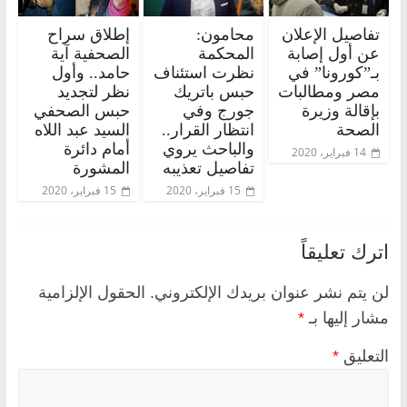
تفاصيل الإعلان
محامون:
إطلاق سراح
عن أول إصابة
المحكمة
الصحفية آية
بـ”كورونا” في
نظرت استئناف
حامد.. وأول
مصر ومطالبات
حبس باتريك
نظر لتجديد
بإقالة وزيرة
جورج وفي
حبس الصحفي
الصحة
انتظار القرار..
السيد عبد اللاه
والباحث يروي
أمام دائرة
14 فبراير، 2020
تفاصيل تعذيبه
المشورة
15 فبراير، 2020
15 فبراير، 2020
اترك تعليقاً
لن يتم نشر عنوان بريدك الإلكتروني.
الحقول الإلزامية
مشار إليها بـ
*
التعليق
*