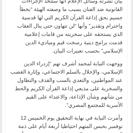
بيان نشرته وسائل الإعلام أنها ستتخذ الإجراءات
القانونية ضد الفنان بسبب ما وصفته الهيئة “بخطأ
جسيم بحق إذاعة القرآن الكريم التي لها قدسية
واحترام وتقدير” وأنها “لن تتهاون حتى ينال العقاب
الذي يستحقه على سخريته من قامات إعلامية
قدمت برامج دينية رسخت قيم ومباديء الدين
الإسلامي” بحسب تعبيرات البيان.
ووجهت النيابة لمحمد أشرف تهم “إزدراء الدين
الإسلامي، والإخلال بالسلم الاجتماعي، وإثارة الغضب
عند المواطنين، والتعدي بالسب والقذف والتطاول
والسخرية على مذيعي إذاعة القرأن الكريم والحط
من شأنهم وشأن الإذاعة، والاعتداء على القيم
الأسرية للمجتمع المصري”.
وأمرت النيابة في نهاية التحقيق يوم الخميس 12
نوفمبر بحبس المتهم احتياطيا أربعة أيام على ذمة