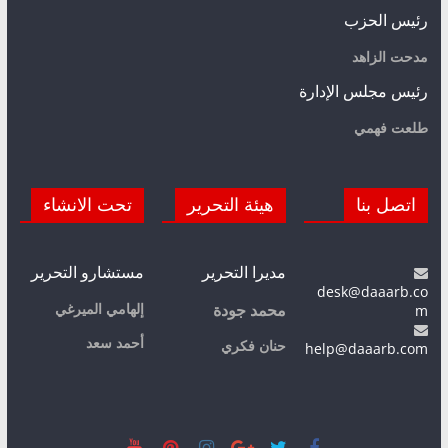
رئيس الحزب
مدحت الزاهد
رئيس مجلس الإدارة
طلعت فهمي
اتصل بنا
هيئة التحرير
تحت الانشاء
مديرا التحرير
مستشارو التحرير
desk@daaarb.co
m
إلهامي الميرغي
محمد جودة
أحمد سعد
حنان فكري
help@daaarb.com