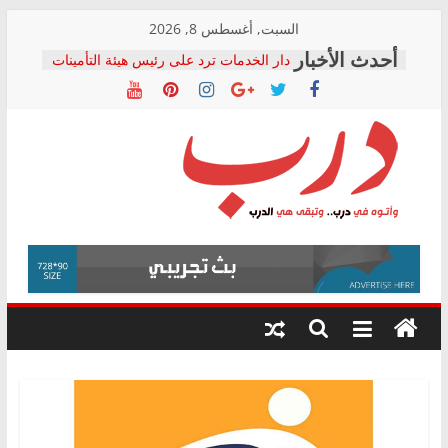
Skip
السبت, أغسطس 8, 2026
to
دار الخدمات ترد على رئيس هيئة التأمينات
content
بعد مؤتمره الصحفي: إنكار الأزمة لا ينهي
معاناة أصحاب المعاشات.. ونطالب بكشف
الشركة المنفذة
فرحات سليمان يكتب: القطاع الصحي إلى
أين؟
حزب التحالف الشعبي يطلق لجنة “الحق
درب
في الصحة” بالإسكندرية لرصد الانتهاكات
ودعم المرضى
صور .. اعتماد الرسومات النهائية للقرار
وأتوه
الوزاري لمدينة الصحفيين.. وانتهاء أعمال
في
إنشاء المبنى الإداري
درب..
المجلس القومي لحقوق الإنسان يعلن
وتبقى
متابعة قضية الدكتور محمد زهران.. ويؤكد:
هي
قرينة البراءة وضمانات المحاكمة العادلة
حق أصيل
الدرب