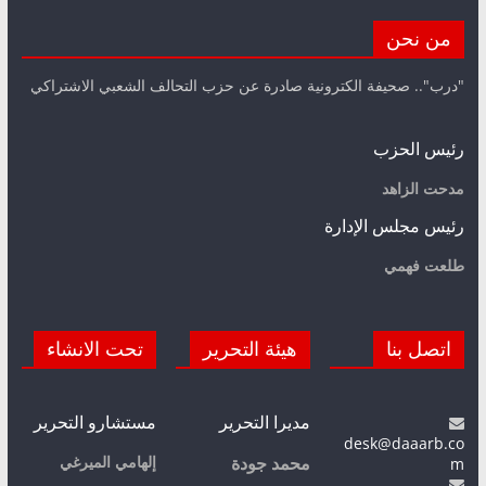
من نحن
"درب".. صحيفة الكترونية صادرة عن حزب التحالف الشعبي الاشتراكي
رئيس الحزب
مدحت الزاهد
رئيس مجلس الإدارة
طلعت فهمي
اتصل بنا
هيئة التحرير
تحت الانشاء
مديرا التحرير
مستشارو التحرير
desk@daaarb.co
m
إلهامي الميرغي
محمد جودة