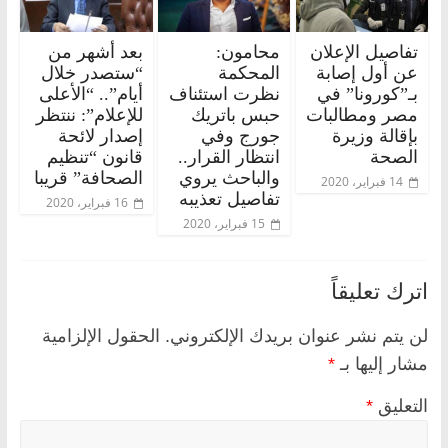
تفاصيل الإعلان
محامون:
بعد أشهر من
عن أول إصابة
المحكمة
“ستصدر خلال
بـ”كورونا” في
نظرت استئناف
أيام”.. “الأعلى
مصر ومطالبات
حبس باتريك
للإعلام”: ننتظر
بإقالة وزيرة
جورج وفي
إصدار لائحة
الصحة
انتظار القرار..
قانون “تنظيم
والباحث يروي
الصحافة” قريبا
14 فبراير، 2020
تفاصيل تعذيبه
16 فبراير، 2020
15 فبراير، 2020
اترك تعليقاً
لن يتم نشر عنوان بريدك الإلكتروني.
الحقول الإلزامية
مشار إليها بـ
*
التعليق
*