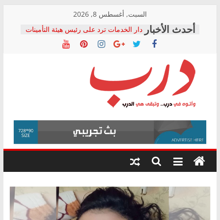
Skip
السبت, أغسطس 8, 2026
to
دار الخدمات ترد على رئيس هيئة التأمينات
content
بعد مؤتمره الصحفي: إنكار الأزمة لا ينهي
معاناة أصحاب المعاشات.. ونطالب بكشف
الشركة المنفذة
فرحات سليمان يكتب: القطاع الصحي إلى
أين؟
حزب التحالف الشعبي يطلق لجنة “الحق
درب
في الصحة” بالإسكندرية لرصد الانتهاكات
ودعم المرضى
صور .. اعتماد الرسومات النهائية للقرار
وأتوه
الوزاري لمدينة الصحفيين.. وانتهاء أعمال
في
إنشاء المبنى الإداري
درب..
المجلس القومي لحقوق الإنسان يعلن
وتبقى
متابعة قضية الدكتور محمد زهران.. ويؤكد:
هي
قرينة البراءة وضمانات المحاكمة العادلة
حق أصيل
الدرب