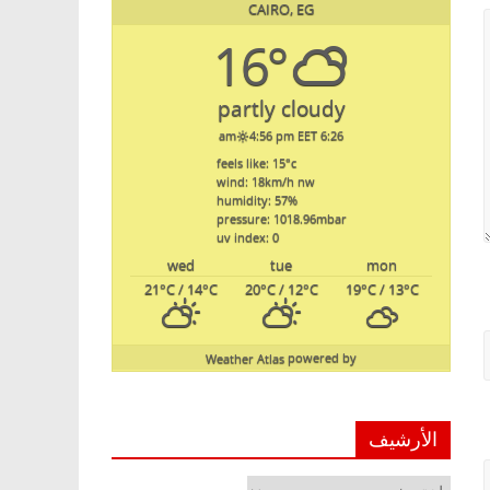
CAIRO, EG
16°
partly cloudy
4:56 pm EET
6:26 am
feels like: 15
°c
wind: 18
km/h
nw
humidity: 57
%
pressure: 1018.96
mbar
uv index: 0
wed
tue
mon
21
°C
/ 14
°C
20
°C
/ 12
°C
19
°C
/ 13
°C
Weather Atlas
powered by
الأرشيف
الأرشيف