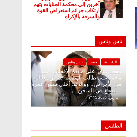
ناس وناس
مصر
ناس وناس
الرئيسية
مصر
ناس وناس
 على الإفطار وبلكونة بلا زينة
مقعد شاغر على مائدة الإفطا
. عبدالخالق فاروق خبير
محمد علي طالب الهندسة يشك
ي انتظار حلم الحرية ولمة
من الأمراض.. ووالدته: أحلى
بتضيع في السجن
15 مارس، 2026
الطقس