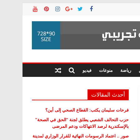
رياضة
منوعات
فيديو
أحدث المقالات
فرحات سليمان يكتب: القطاع الصحي إلى أين؟
حزب التحالف الشعبي يطلق لجنة “الحق في الصحة”
بالإسكندرية لرصد الانتهاكات ودعم المرضى
صور .. اعتماد الرسومات النهائية للقرار الوزاري لمدينة