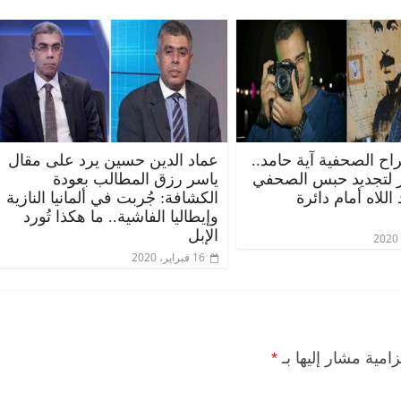
ح الصحفية آية حامد..
عماد الدين حسين يرد على مقال
 لتجديد حبس الصحفي
ياسر رزق المطالب بعودة
الرئيسية
مصر
ناس وناس
الرئيسية
اللاه أمام دائرة
الكشافة: جُربت في ألمانيا النازية
مقعد شاغر على مائدة الإفطار.. يحيى
مقعد شاغر
وإيطاليا الفاشية.. ما هكذا تُورد
قيه
حسين عبدالهادي فارس مقاومة
رمضان.. د
الإبل
از
الخصخصة الذي دافع عن المال العام
اقتصادي ف
16 فبراير، 2020
(بروفايل)
الحبايب
21 فبراير، 2026
22 فبراير، 2026
زامية مشار إليها بـ
*