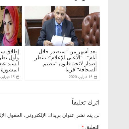
بعد أشهر من “ستصدر خلال
إطلاق سرا
أيام”.. “الأعلى للإعلام”: ننتظر
وأول نظر
إصدار لائحة قانون “تنظيم
السيد عبد 
ناس وناس
الرئيسية
مصر
ناس وناس
الصحافة” قريبا
المشورة
اروق.. خبير اقتصادي
في ذكرى رحيله.. د. نور فرحات ف
16 فبراير، 2020
15 فبراير، 2020
لاده وحيداً على أبواب
قانوني دافع عن قضايا الوطن وانح
للحرية (بروفايل)
26 يناير، 2026
اترك تعليقاً
لن يتم نشر عنوان بريدك الإلكتروني.
الحقول الإل
التعليق
*