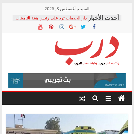
Skip
السبت, أغسطس 8, 2026
to
دار الخدمات ترد على رئيس هيئة التأمينات
content
بعد مؤتمره الصحفي: إنكار الأزمة لا ينهي
معاناة أصحاب المعاشات.. ونطالب بكشف
الشركة المنفذة
فرحات سليمان يكتب: القطاع الصحي إلى
أين؟
حزب التحالف الشعبي يطلق لجنة “الحق
درب
في الصحة” بالإسكندرية لرصد الانتهاكات
ودعم المرضى
صور .. اعتماد الرسومات النهائية للقرار
وأتوه
الوزاري لمدينة الصحفيين.. وانتهاء أعمال
في
إنشاء المبنى الإداري
درب..
المجلس القومي لحقوق الإنسان يعلن
وتبقى
متابعة قضية الدكتور محمد زهران.. ويؤكد:
هي
قرينة البراءة وضمانات المحاكمة العادلة
حق أصيل
الدرب