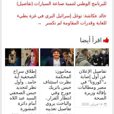
للبرنامج الوطني لتنمية صناعة السيارات (تفاصيل)
خالد عكاشة: توغل إسرائيل البري في غزة بطيء
للغاية وقدرات المقاومة لم تكسر
→
تفاصيل الإعلان
محامون:
إطلاق سراح
عن أول إصابة
المحكمة
الصحفية آية
بـ”كورونا” في
نظرت استئناف
حامد.. وأول
مصر ومطالبات
حبس باتريك
نظر لتجديد
بإقالة وزيرة
جورج وفي
حبس الصحفي
الصحة
انتظار القرار..
السيد عبد اللاه
والباحث يروي
أمام دائرة
14 فبراير، 2020
تفاصيل تعذيبه
المشورة