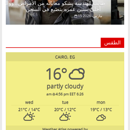
فاروق خبير اقتصادي في انتظار حلم
طالب الهندسة يش
أحلى سنين عمره بتضيع في السجن
15 مارس، 2026
الطقس
CAIRO, EG
16°
partly cloudy
4:56 pm EET
6:26 am
wed
tue
mon
21
°C
/ 14
°C
20
°C
/ 12
°C
19
°C
/ 13
°C
Weather Atlas
powered by