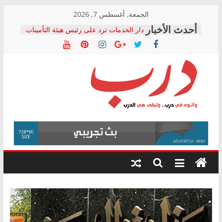
Skip
الجمعة, أغسطس 7, 2026
to
دار الخدمات ترد على رئيس هيئة التأمينات
content
بعد مؤتمره الصحفي: إنكار الأزمة لا ينهي
معاناة أصحاب المعاشات.. ونطالب بكشف
الشركة المنفذة
فرحات سليمان يكتب: القطاع الصحي إلى
أين؟
حزب التحالف الشعبي يطلق لجنة “الحق
درب
في الصحة” بالإسكندرية لرصد الانتهاكات
ودعم المرضى
صور .. اعتماد الرسومات النهائية للقرار
وأتوه
الوزاري لمدينة الصحفيين.. وانتهاء أعمال
في
إنشاء المبنى الإداري
درب..
المجلس القومي لحقوق الإنسان يعلن
وتبقى
متابعة قضية الدكتور محمد زهران.. ويؤكد:
هي
قرينة البراءة وضمانات المحاكمة العادلة
حق أصيل
الدرب