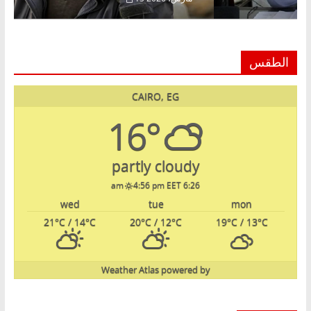
الطقس
CAIRO, EG
16°
partly cloudy
4:56 pm EET
6:26 am
wed
tue
mon
21
°C
/ 14
°C
20
°C
/ 12
°C
19
°C
/ 13
°C
Weather Atlas
powered by