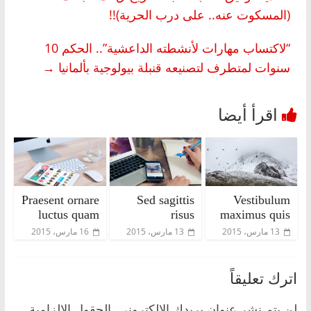
(المسكوت عنه.. على درب الحرية)!!
“لاكتساب مهارات لأنشطته الداعشية”.. الحكم 10
سنوات لمتطرف لتصنيعه قنبلة بيولوجية بألمانيا
→
Praesent ornare
Sed sagittis
Vestibulum
luctus quam
risus
maximus quis
13 مارس، 2015
13 مارس، 2015
16 مارس، 2015
اترك تعليقاً
لن يتم نشر عنوان بريدك الإلكتروني.
الحقول الإلزامية