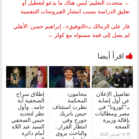
←
متحدث التعليم: ليس هناك ما يدعو لتعطيل أو
تعليق الدراسة بسبب انتشار الفيروسات التنفسية
فاز على الزمالك بـ«التوفيق».. إبراهيم حسن: الأهلي
لم يصل إلى قمة مستواه مع كولر
→
تفاصيل الإعلان
محامون:
إطلاق سراح
عن أول إصابة
المحكمة
الصحفية آية
بـ”كورونا” في
نظرت استئناف
حامد.. وأول
مصر ومطالبات
حبس باتريك
نظر لتجديد
بإقالة وزيرة
جورج وفي
حبس الصحفي
الصحة
انتظار القرار..
السيد عبد اللاه
والباحث يروي
أمام دائرة
14 فبراير، 2020