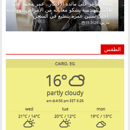
لإفطار وبلكونة بلا زينة رمضان.. د.
مقعد شاغر على مائدة
ق خبير اقتصادي في انتظار حلم
طالب الهندسة يشكو م
أحلى سنين عمره بتضيع في السجن
15 مارس، 2026
الطقس
CAIRO, EG
16°
partly cloudy
4:56 pm EET
6:26 am
wed
tue
mon
21
°C
/ 14
°C
20
°C
/ 12
°C
19
°C
/ 13
°C