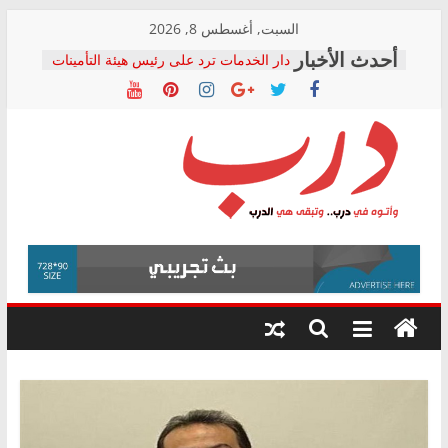
Skip
السبت, أغسطس 8, 2026
to
دار الخدمات ترد على رئيس هيئة التأمينات
content
بعد مؤتمره الصحفي: إنكار الأزمة لا ينهي
معاناة أصحاب المعاشات.. ونطالب بكشف
الشركة المنفذة
فرحات سليمان يكتب: القطاع الصحي إلى
أين؟
حزب التحالف الشعبي يطلق لجنة “الحق
درب
في الصحة” بالإسكندرية لرصد الانتهاكات
ودعم المرضى
صور .. اعتماد الرسومات النهائية للقرار
وأتوه
الوزاري لمدينة الصحفيين.. وانتهاء أعمال
في
إنشاء المبنى الإداري
درب..
المجلس القومي لحقوق الإنسان يعلن
وتبقى
متابعة قضية الدكتور محمد زهران.. ويؤكد:
هي
قرينة البراءة وضمانات المحاكمة العادلة
حق أصيل
الدرب