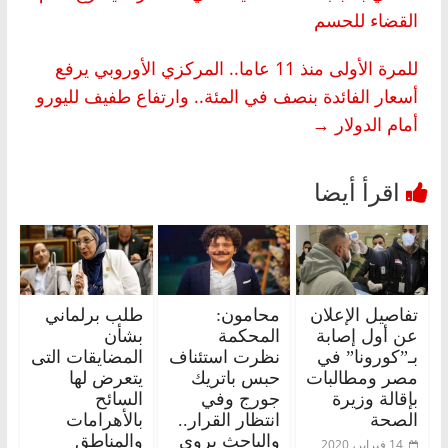
القضاء للحسم
للمرة الأولى منذ 11 عاما.. المركزي الأوروبي يرفع
أسعار الفائدة بنصف في المئة.. وارتفاع طفيف لليورو
أمام الدولار
→
تفاصيل الإعلان
محامون:
طلب برلماني
عن أول إصابة
المحكمة
بشأن
بـ”كورونا” في
نظرت استئناف
المضايقات التى
مصر ومطالبات
حبس باتريك
يتعرض لها
بإقالة وزيرة
جورج وفي
السائح
الصحة
انتظار القرار..
بالأهرامات
والباحث يروي
والمناطق
14 فبراير، 2020