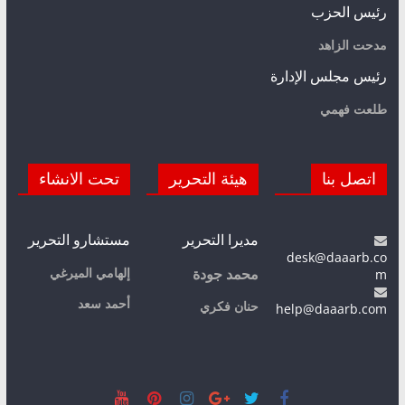
رئيس الحزب
مدحت الزاهد
رئيس مجلس الإدارة
طلعت فهمي
اتصل بنا
هيئة التحرير
تحت الانشاء
مديرا التحرير
مستشارو التحرير
desk@daaarb.co
m
إلهامي الميرغي
محمد جودة
أحمد سعد
حنان فكري
help@daaarb.com