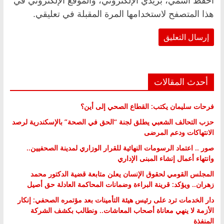
احفظ اسمي، بريدي الإلكتروني، والموقع الإلكتروني في
هذا المتصفح لاستخدامها المرة المقبلة في تعليقي.
أحدث المقالات
فرحات سليمان يكتب: القطاع الصحي إلى أين؟
حزب التحالف الشعبي يطلق لجنة “الحق في الصحة” بالإسكندرية لرصد
الانتهاكات ودعم المرضى
صور .. اعتماد الرسومات النهائية للقرار الوزاري لمدينة الصحفيين..
وانتهاء أعمال إنشاء المبنى الإداري
المجلس القومي لحقوق الإنسان يعلن متابعة قضية الدكتور محمد
زهران.. ويؤكد: قرينة البراءة وضمانات المحاكمة العادلة حق أصيل
دار الخدمات ترد على رئيس هيئة التأمينات بعد مؤتمره الصحفي: إنكار
الأزمة لا ينهي معاناة أصحاب المعاشات.. ونطالب بكشف الشركة
المنفذة