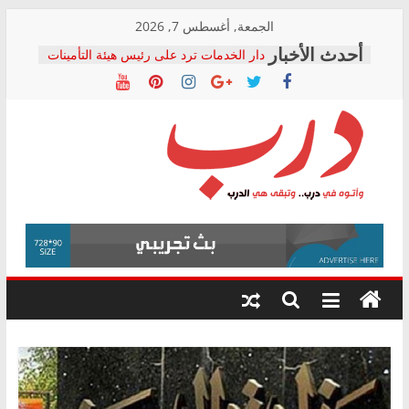
Skip
الجمعة, أغسطس 7, 2026
to
دار الخدمات ترد على رئيس هيئة التأمينات
content
بعد مؤتمره الصحفي: إنكار الأزمة لا ينهي
معاناة أصحاب المعاشات.. ونطالب بكشف
الشركة المنفذة
فرحات سليمان يكتب: القطاع الصحي إلى
أين؟
حزب التحالف الشعبي يطلق لجنة “الحق
درب
في الصحة” بالإسكندرية لرصد الانتهاكات
ودعم المرضى
صور .. اعتماد الرسومات النهائية للقرار
وأتوه
الوزاري لمدينة الصحفيين.. وانتهاء أعمال
في
إنشاء المبنى الإداري
درب..
المجلس القومي لحقوق الإنسان يعلن
وتبقى
متابعة قضية الدكتور محمد زهران.. ويؤكد:
هي
قرينة البراءة وضمانات المحاكمة العادلة
حق أصيل
الدرب