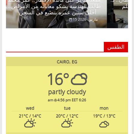
لق فاروق خبير اقتصادي في انتظار حلم
طالب الهندسة
أحلى سنين عمره بتضيع في السجن
15 مارس، 2026
الطقس
CAIRO, EG
16°
partly cloudy
4:56 pm EET
6:26 am
wed
tue
mon
21
°C
/ 14
°C
20
°C
/ 12
°C
19
°C
/ 13
°C