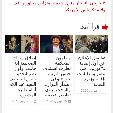
6 جرحى بانفجار منزل وتدمير منزلين مجاورين في
ولاية تكساس الأمريكية
→
تفاصيل الإعلان
محامون:
إطلاق سراح
عن أول إصابة
المحكمة
الصحفية آية
بـ”كورونا” في
نظرت استئناف
حامد.. وأول
مصر ومطالبات
حبس باتريك
نظر لتجديد
بإقالة وزيرة
جورج وفي
حبس الصحفي
الصحة
انتظار القرار..
السيد عبد اللاه
والباحث يروي
أمام دائرة
14 فبراير، 2020
تفاصيل تعذيبه
المشورة
15 فبراير، 2020
15 فبراير، 2020