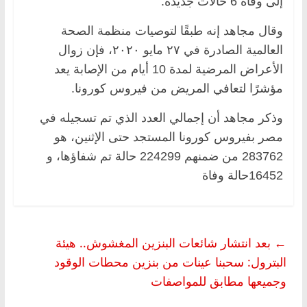
إلى وفاة 6 حالات جديدة.
وقال مجاهد إنه طبقًا لتوصيات منظمة الصحة
العالمية الصادرة في ٢٧ مايو ٢٠٢٠، فإن زوال
الأعراض المرضية لمدة 10 أيام من الإصابة يعد
مؤشرًا لتعافي المريض من فيروس كورونا.
وذكر مجاهد أن إجمالي العدد الذي تم تسجيله في
مصر بفيروس كورونا المستجد حتى الإثنين، هو
283762 من ضمنهم 224299 حالة تم شفاؤها، و
16452حالة وفاة
←
بعد انتشار شائعات البنزين المغشوش.. هيئة
البترول: سحبنا عينات من بنزين محطات الوقود
وجميعها مطابق للمواصفات