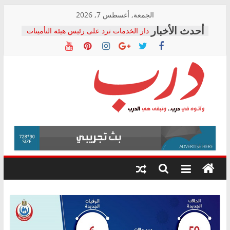
Skip
الجمعة, أغسطس 7, 2026
to
دار الخدمات ترد على رئيس هيئة التأمينات
content
بعد مؤتمره الصحفي: إنكار الأزمة لا ينهي
معاناة أصحاب المعاشات.. ونطالب بكشف
الشركة المنفذة
فرحات سليمان يكتب: القطاع الصحي إلى
أين؟
حزب التحالف الشعبي يطلق لجنة “الحق
درب
في الصحة” بالإسكندرية لرصد الانتهاكات
ودعم المرضى
صور .. اعتماد الرسومات النهائية للقرار
وأتوه
الوزاري لمدينة الصحفيين.. وانتهاء أعمال
في
إنشاء المبنى الإداري
درب..
المجلس القومي لحقوق الإنسان يعلن
وتبقى
متابعة قضية الدكتور محمد زهران.. ويؤكد:
هي
قرينة البراءة وضمانات المحاكمة العادلة
حق أصيل
الدرب