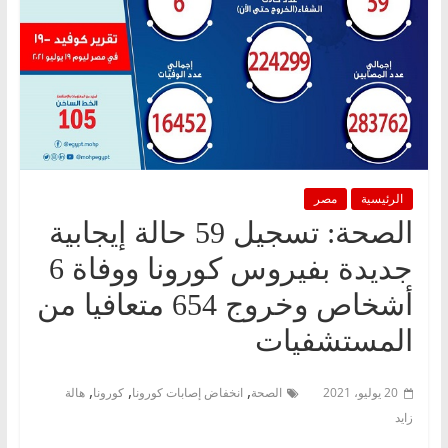
الرئيسية
مصر
الصحة: تسجيل 59 حالة إيجابية
جديدة بفيروس كورونا ووفاة 6
أشخاص وخروج 654 متعافيا من
المستشفيات
,
,
,
20 يوليو، 2021
الصحة
انخفاض إصابات كورونا
كورونا
هالة
زايد