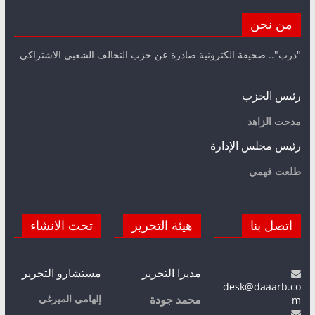
من نحن
"درب".. صحيفة الكترونية صادرة عن حزب التحالف الشعبي الاشتراكي
رئيس الحزب
مدحت الزاهد
رئيس مجلس الإدارة
طلعت فهمي
اتصل بنا
هيئة التحرير
تحت الانشاء
مديرا التحرير
مستشارو التحرير
desk@daaarb.co
m
إلهامي الميرغي
محمد جودة