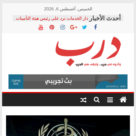
Skip
الخميس, أغسطس 6, 2026
to
دار الخدمات ترد على رئيس هيئة التأمينات
content
بعد مؤتمره الصحفي: إنكار الأزمة لا ينهي
معاناة أصحاب المعاشات.. ونطالب بكشف
الشركة المنفذة
فرحات سليمان يكتب: القطاع الصحي إلى
أين؟
حزب التحالف الشعبي يطلق لجنة “الحق
درب
في الصحة” بالإسكندرية لرصد الانتهاكات
ودعم المرضى
صور .. اعتماد الرسومات النهائية للقرار
وأتوه
الوزاري لمدينة الصحفيين.. وانتهاء أعمال
في
إنشاء المبنى الإداري
درب..
المجلس القومي لحقوق الإنسان يعلن
وتبقى
متابعة قضية الدكتور محمد زهران.. ويؤكد:
هي
قرينة البراءة وضمانات المحاكمة العادلة
حق أصيل
الدرب