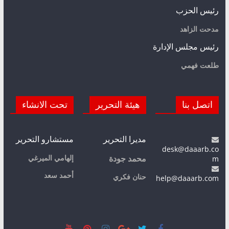
رئيس الحزب
مدحت الزاهد
رئيس مجلس الإدارة
طلعت فهمي
اتصل بنا
هيئة التحرير
تحت الانشاء
مديرا التحرير
مستشارو التحرير
desk@daaarb.co
m
إلهامي الميرغي
محمد جودة
أحمد سعد
حنان فكري
help@daaarb.com