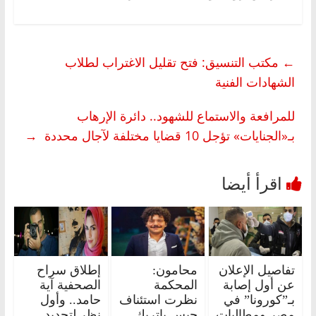
←
مكتب التنسيق: فتح تقليل الاغتراب لطلاب
الشهادات الفنية
للمرافعة والاستماع للشهود.. دائرة الإرهاب
بـ«الجنايات» تؤجل 10 قضايا مختلفة لآجال محددة
→
تفاصيل الإعلان
محامون:
إطلاق سراح
عن أول إصابة
المحكمة
الصحفية آية
بـ”كورونا” في
نظرت استئناف
حامد.. وأول
مصر ومطالبات
حبس باتريك
نظر لتجديد