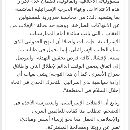
مسؤولياته الأخلاقية والقانونية، لضمان عدم تكرار
هذه الاعتداءات، وإنهاء الحرب الإسرائيلية الغاشمة،
بما يقتضيه ذلك؛ من محاسبة ضرورية للمسئولين،
عن الانتهاكات الصارخة، ووضع حد لحالة “الإفلات من
العقاب”، التى باتت سائدة أمام الممارسـات
الإسرائيلية، فإنه بات واضحًا أن النهج العدوانى الذى
يتبناه الجانب الإسرائيلى، إنما يحمل فى طياته نية
مبيتة، لإفشال كافة فرص تحقيق التهدئة، والتوصل
إلى اتفاق يضمن الوقف الدائم لإطلاق النار، وإطلاق
سراح الأسرى، كما أن هذا التوجه؛ يشى بغياب أى
إرادة سياسية لدى إسرائيل، للتحرك الجدى فى اتجاه
إحلال السلام فى المنطقة”.
وتابع أن الانفلات الإسرائيلى، والغطرسة الآخذة فى
التضخم، تتطلب منا كقادة للعالمين العربى
والإسلامى، العمل معا نحو إرساء أسس ومبادئ،
تعبر عن رؤيتنا ومصالحنا المشتركة.