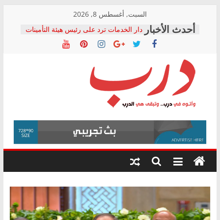
Skip
السبت, أغسطس 8, 2026
to
دار الخدمات ترد على رئيس هيئة التأمينات
content
بعد مؤتمره الصحفي: إنكار الأزمة لا ينهي
معاناة أصحاب المعاشات.. ونطالب بكشف
الشركة المنفذة
فرحات سليمان يكتب: القطاع الصحي إلى
أين؟
حزب التحالف الشعبي يطلق لجنة “الحق
درب
في الصحة” بالإسكندرية لرصد الانتهاكات
ودعم المرضى
صور .. اعتماد الرسومات النهائية للقرار
وأتوه
الوزاري لمدينة الصحفيين.. وانتهاء أعمال
في
إنشاء المبنى الإداري
درب..
المجلس القومي لحقوق الإنسان يعلن
وتبقى
متابعة قضية الدكتور محمد زهران.. ويؤكد:
هي
قرينة البراءة وضمانات المحاكمة العادلة
حق أصيل
الدرب