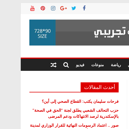
رياضة
منوعات
فيديو
أحدث المقالات
فرحات سليمان يكتب: القطاع الصحي إلى أين؟
حزب التحالف الشعبي يطلق لجنة “الحق في الصحة”
بالإسكندرية لرصد الانتهاكات ودعم المرضى
صور .. اعتماد الرسومات النهائية للقرار الوزاري لمدينة