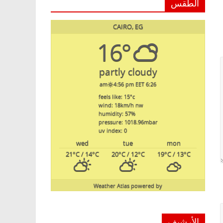
الطقس
CAIRO, EG
16°
partly cloudy
4:56 pm EET
6:26 am
feels like: 15
°c
wind: 18
km/h
nw
humidity: 57
%
pressure: 1018.96
mbar
uv index: 0
wed
tue
mon
21
°C
/ 14
°C
20
°C
/ 12
°C
19
°C
/ 13
°C
Weather Atlas
powered by
الأرشيف