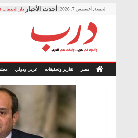
Skip
الجمعة, أغسطس 7, 2026
دار الخدمات ت
to
بعد مؤتمره الص
معاناة أصحاب
content
الشركة المنفذ
فرحات سليمان
درب
أين؟
حزب التحالف 
في الصحة” بال
وأتوه
ودعم المرضى
صور .. اعتماد 
في
مصر
تقارير وتحقيقات
عربي ودولي
مجتم
الوزاري لمدينة
درب..
إنشاء المبنى ا
وتبقى
المجلس القوم
هي
متابعة قضية ا
الدرب
قرينة البراءة 
حق أصيل