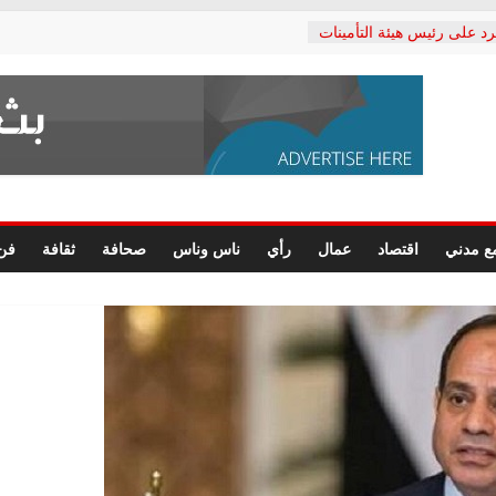
رد على رئيس هيئة التأمينات
حفي: إنكار الأزمة لا ينهي
 المعاشات.. ونطالب بكشف
ة
 يكتب: القطاع الصحي إلى
الشعبي يطلق لجنة “الحق
إسكندرية لرصد الانتهاكات
الرسومات النهائية للقرار
ع مدني
اقتصاد
عمال
رأي
ناس وناس
صحافة
ثقافة
فن
 الصحفيين.. وانتهاء أعمال
لإداري
ي لحقوق الإنسان يعلن
لدكتور محمد زهران.. ويؤكد:
وضمانات المحاكمة العادلة