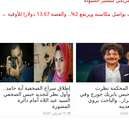
مريكي لتيسير السيولة
 مكاسبه ويرتفع 2%.. والفضة 13.67 دولارا للأوقية
→
الرئيسية
مصر
ناس وناس
اس
مقعد شاغر على مائدة الإفطار.. يحيى
ر فرحات فقيه
حسين عبدالهادي فارس مقاومة
المحكمة نظرت
إطلاق سراح الصحفية آية حامد..
الوطن وانحاز
الخصخصة الذي دافع عن المال العام
حبس باتريك جورج وفي
وأول نظر لتجديد حبس الصحفي
(بروفايل)
قرار.. والباحث يروي
السيد عبد اللاه أمام دائرة
21 فبراير، 2026
ذيبه
المشورة
15 فبراير، 2020