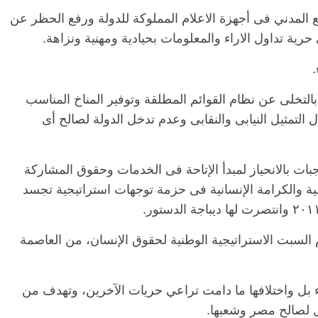
ع المدني فى أجهزة الاعلام المملوكة للدولة ورفع الحظر عن
حرية تداول الاراء والمعلومات بحيادية ومهنية ونزاهة.
التخلى عن نظام القوائم المطلقة وتوفير المناخ المناسب
التمثيل النيابى والنقابى وعدم تدخل الدولة لصالح أى
بات بالانحياز لمبدأ الإتاحة فى الخدمات وحقوق المشاركة
الرئيسية
مصر
ناس وناس
عية والكرامة الإنسانية فى حزمة توجهات استراتيجية تجسد
مقعد شاغر على مائدة الإفطار.. يحيى
م
 فرحات فقيه
حسين عبدالهادي فارس مقاومة
ر
وطن وانحاز
الخصخصة الذي دافع عن المال العام
ا
السبت الاستراتيجية الوطنية لحقوق الإنسان، من العاصمة
(بروفايل)
الح
21 فبراير، 2026
 بل واختلافها ما دامت تراعي حريات الآخرين، وتهدف من
ل لصالح مصر وشعبها.