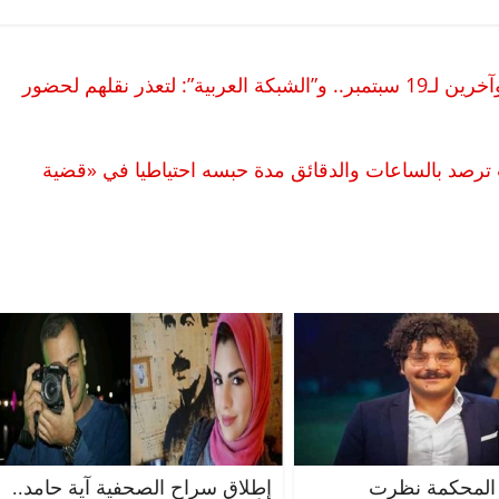
تأجيل تجديد حبس عمرو إمام وأحمد شاكر وآخرين لـ19 سبتمبر.. و”الشبكة العربية”: لتعذر نقلهم لحضور
ترصد بالساعات والدقائق مدة حبسه احتياطيا في «قضية
المحكمة نظرت
إطلاق سراح الصحفية آية حامد..