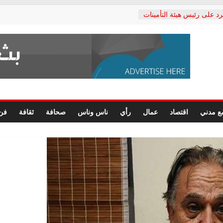
رد على رئيس هيئة التأمينات
حفي: إنكار الأزمة لا ينهي
 المعاشات.. ونطالب بكشف
ة
 يكتب: القطاع الصحي إلى
الشعبي يطلق لجنة “الحق
إسكندرية لرصد الانتهاكات
الرسومات النهائية للقرار
ع مدني
اقتصاد
عمال
رأي
ناس وناس
صحافة
ثقافة
فن
 الصحفيين.. وانتهاء أعمال
لإداري
ي لحقوق الإنسان يعلن
لدكتور محمد زهران.. ويؤكد:
وضمانات المحاكمة العادلة