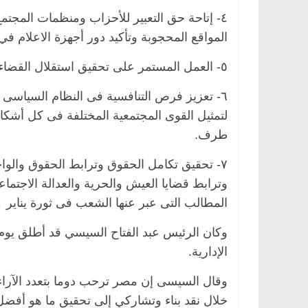
٤- إتاحة حق التعبير للأحزاب ومنظمات المجتم
المواقع المحجوبة وتأكيد دور أجهزة الاعلام في 
٥- العمل المستمر على تحقيق استقلال القضاء.
٦- تعزيز فرص التنافسية فى النظام السياسى ب
لتمثيل القوى المجتمعية المختلفة فى كل أشكال 
طرف.
٧- تحقيق تكامل الحقوق وترابط الحقوق والواج
وترابط قضايا العيش والحرية والعدالة الاجتما
سية
مصر
ناس وناس
الرئيسية
مصر
ناس وناس
المطالب التى عبر عنها الشعب فى ثورة يناير ٢٠١١ وانتصرت لها ديباجة الدستور.
دالخالق فاروق.. خبير اقتصادي
في ذكرى رحيله.. د. نور
 بذكرى ميلاده وحيداً على أبواب
قانوني دافع عن قضايا ال
وكان الرئيس عبد الفتاح السيسي قد أطلق يوم 
للحرية (بروفايل)
26 يناير، 2026
الإدارية.
وقال السيسى إن مصر ترحب دوما بتعدد الآراء
خلال نقد بناء وتشاركي إلى تحقيق ما هو أفض