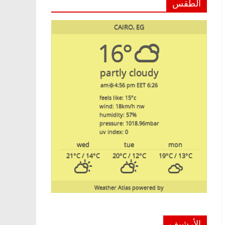
الطقس
CAIRO, EG
16°
partly cloudy
4:56 pm EET
6:26 am
feels like: 15
°c
wind: 18
km/h
nw
humidity: 57
%
pressure: 1018.96
mbar
uv index: 0
wed
tue
mon
21
°C
/ 14
°C
20
°C
/ 12
°C
19
°C
/ 13
°C
Weather Atlas
powered by
الأرشيف