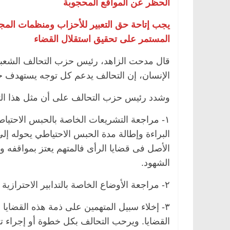
الحظر عن المواقع المحجوبة
يجب إتاحة حق التعبير للأحزاب ومنظمات المجتم
المستمر على تحقيق استقلال القضاء
قال مدحت الزاهد، رئيس حزب التحالف الشعبي ا
الإنسان، إن التحالف يدعم كل توجه يستهدف حم
وشدد رئيس حزب التحالف على أن مثل هذا الت
البراءة وإطالة مدة الحبس الاحتياطي يحوله إ
الأصل فى قضايا الرأى فالمتهم يعتز بمواقفه وا
الشهود.
٢- مراجعة الأوضاع الخاصة بالتدابير الاحترازية ووضع المعارضين السلميين على قوائم الإرهاب.
٣- إخلاء سبيل المتهمين على ذمة هذه القضاي
القضايا. ويرحب التحالف بكل خطوة أو إجراء ت