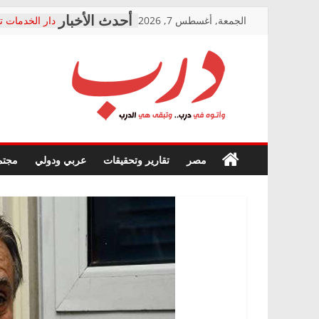
Skip
الجمعة, أغسطس 7, 2026
دار الخدمات ت
to
بعد مؤتمره الص
معاناة أصحاب
content
الشركة المنفذ
فرحات سليمان
درب
أين؟
حزب التحالف 
في الصحة” بال
وأتوه
ودعم المرضى
صور .. اعتماد 
في
مصر
تقارير وتحقيقات
عربي ودولي
مجتم
الوزاري لمدينة
درب..
إنشاء المبنى ا
وتبقى
المجلس القوم
هي
متابعة قضية ا
الدرب
قرينة البراءة 
حق أصيل