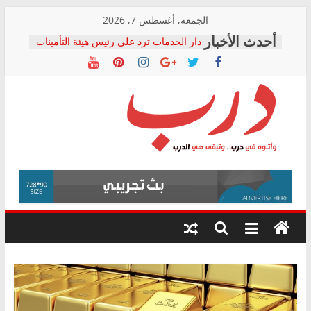
Skip
الجمعة, أغسطس 7, 2026
to
دار الخدمات ترد على رئيس هيئة التأمينات
content
بعد مؤتمره الصحفي: إنكار الأزمة لا ينهي
معاناة أصحاب المعاشات.. ونطالب بكشف
الشركة المنفذة
فرحات سليمان يكتب: القطاع الصحي إلى
أين؟
حزب التحالف الشعبي يطلق لجنة “الحق
درب
في الصحة” بالإسكندرية لرصد الانتهاكات
ودعم المرضى
صور .. اعتماد الرسومات النهائية للقرار
وأتوه
الوزاري لمدينة الصحفيين.. وانتهاء أعمال
في
إنشاء المبنى الإداري
درب..
المجلس القومي لحقوق الإنسان يعلن
وتبقى
متابعة قضية الدكتور محمد زهران.. ويؤكد:
هي
قرينة البراءة وضمانات المحاكمة العادلة
حق أصيل
الدرب