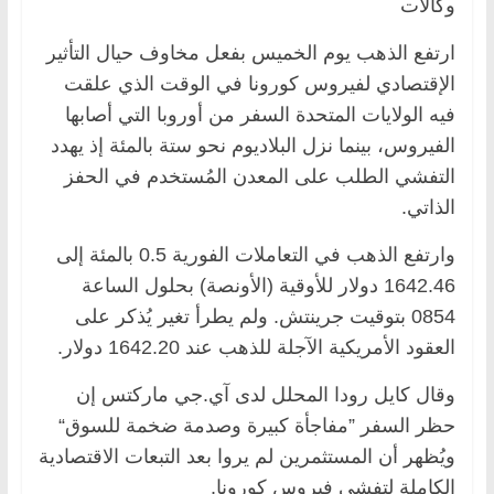
وكالات
ارتفع الذهب يوم الخميس بفعل مخاوف حيال التأثير
الإقتصادي لفيروس كورونا في الوقت الذي علقت
فيه الولايات المتحدة السفر من أوروبا التي أصابها
الفيروس، بينما نزل البلاديوم نحو ستة بالمئة إذ يهدد
التفشي الطلب على المعدن المُستخدم في الحفز
الذاتي.
وارتفع الذهب في التعاملات الفورية 0.5 بالمئة إلى
1642.46 دولار للأوقية (الأونصة) بحلول الساعة
0854 بتوقيت جرينتش. ولم يطرأ تغير يُذكر على
العقود الأمريكية الآجلة للذهب عند 1642.20 دولار.
وقال كايل رودا المحلل لدى آي.جي ماركتس إن
حظر السفر ”مفاجأة كبيرة وصدمة ضخمة للسوق“
ويُظهر أن المستثمرين لم يروا بعد التبعات الاقتصادية
الكاملة لتفشي فيروس كورونا.