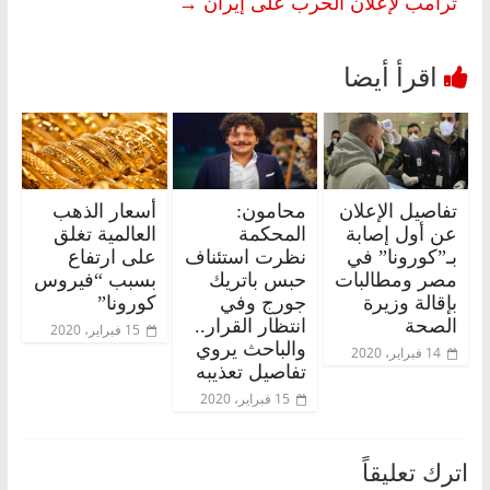
ترامب لإعلان الحرب على إيران
→
تفاصيل الإعلان
محامون:
أسعار الذهب
عن أول إصابة
المحكمة
العالمية تغلق
بـ”كورونا” في
نظرت استئناف
على ارتفاع
مصر ومطالبات
حبس باتريك
بسبب “فيروس
بإقالة وزيرة
جورج وفي
كورونا”
الصحة
انتظار القرار..
15 فبراير، 2020
والباحث يروي
14 فبراير، 2020
تفاصيل تعذيبه
15 فبراير، 2020
اترك تعليقاً