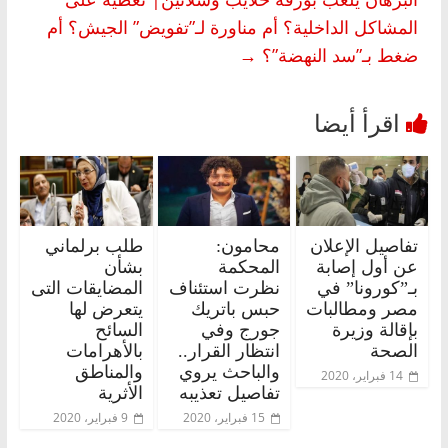
المشاكل الداخلية؟ أم مناورة لـ”تفويض” الجيش؟ أم
ضغط بـ”سد النهضة”؟
→
تفاصيل الإعلان
محامون:
طلب برلماني
عن أول إصابة
المحكمة
بشأن
بـ”كورونا” في
نظرت استئناف
المضايقات التى
مصر ومطالبات
حبس باتريك
يتعرض لها
بإقالة وزيرة
جورج وفي
السائح
الصحة
انتظار القرار..
بالأهرامات
والباحث يروي
والمناطق
14 فبراير، 2020
تفاصيل تعذيبه
الأثرية
15 فبراير، 2020
9 فبراير، 2020