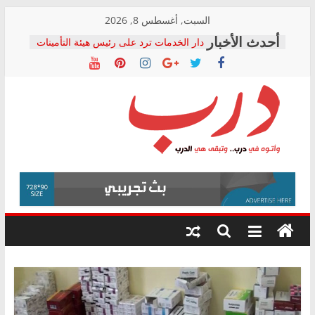
Skip
السبت, أغسطس 8, 2026
to
دار الخدمات ترد على رئيس هيئة التأمينات
content
بعد مؤتمره الصحفي: إنكار الأزمة لا ينهي
معاناة أصحاب المعاشات.. ونطالب بكشف
الشركة المنفذة
فرحات سليمان يكتب: القطاع الصحي إلى
أين؟
حزب التحالف الشعبي يطلق لجنة “الحق
درب
في الصحة” بالإسكندرية لرصد الانتهاكات
ودعم المرضى
صور .. اعتماد الرسومات النهائية للقرار
وأتوه
الوزاري لمدينة الصحفيين.. وانتهاء أعمال
في
إنشاء المبنى الإداري
درب..
المجلس القومي لحقوق الإنسان يعلن
وتبقى
متابعة قضية الدكتور محمد زهران.. ويؤكد:
هي
قرينة البراءة وضمانات المحاكمة العادلة
حق أصيل
الدرب