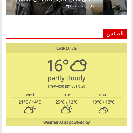
20
15 مارس، 2026
الطقس
CAIRO, EG
16°
partly cloudy
4:56 pm EET
6:26 am
wed
tue
mon
21
°C
/ 14
°C
20
°C
/ 12
°C
19
°C
/ 13
°C
Weather Atlas
powered by