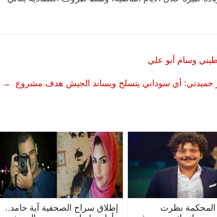
طيني وسام أبو علي
حميدتي: أي سوداني يتسلح ويساند الجيش هدف مشروع
→
المحكمة نظرت
إطلاق سراح الصحفية آية حامد..