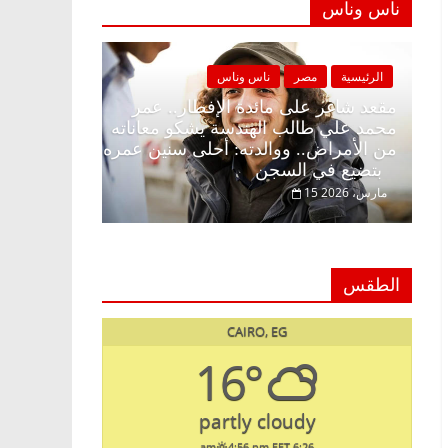
ناس وناس
ة
مصر
ناس وناس
الرئيسية
مصر
ناس وناس
غر على الإفطار وبلكونة بلا زينة
مقعد شاغر على مائدة الإف
. د. عبدالخالق فاروق خبير
محمد علي طالب الهندسة 
ي في انتظار حلم الحرية ولمة
من الأمراض.. ووالدته: أ
بتضيع في السجن
15 مارس، 2026
الطقس
CAIRO, EG
16°
partly cloudy
4:56 pm EET
6:26 am