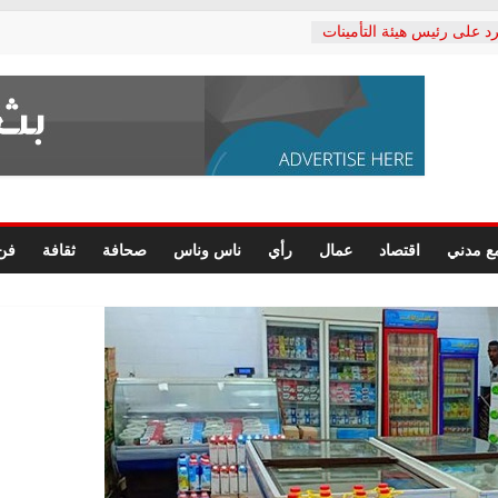
د على رئيس هيئة التأمينات
حفي: إنكار الأزمة لا ينهي
 المعاشات.. ونطالب بكشف
ة
 يكتب: القطاع الصحي إلى
الشعبي يطلق لجنة “الحق
إسكندرية لرصد الانتهاكات
الرسومات النهائية للقرار
ع مدني
اقتصاد
عمال
رأي
ناس وناس
صحافة
ثقافة
فن
 الصحفيين.. وانتهاء أعمال
لإداري
 لحقوق الإنسان يعلن
دكتور محمد زهران.. ويؤكد:
وضمانات المحاكمة العادلة