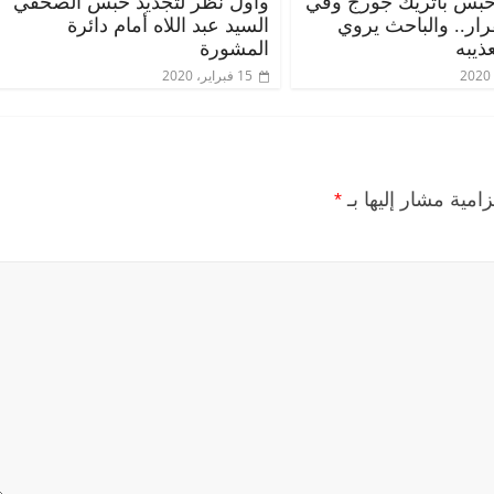
حبس باتريك جورج وفي
وأول نظر لتجديد حبس الصحفي
قرار.. والباحث يروي
السيد عبد اللاه أمام دائرة
ذيبه
المشورة
15 فبراير، 2020
زامية مشار إليها بـ
*