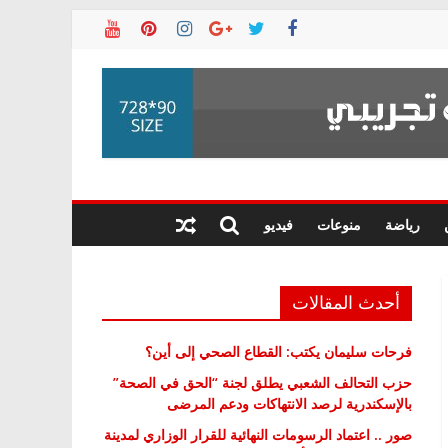
رياضة
منوعات
فيديو
أحدث المقالات
فرحات سليمان يكتب: القطاع الصحي إلى أين؟
حزب التحالف الشعبي يطلق لجنة “الحق في الصحة”
بالإسكندرية لرصد الانتهاكات ودعم المرضى
صور .. اعتماد الرسومات النهائية للقرار الوزاري لمدينة