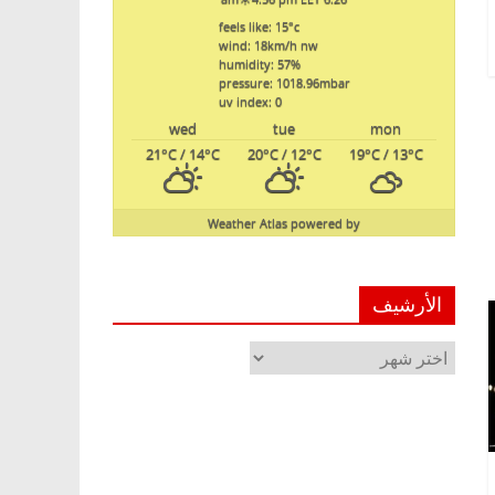
feels like: 15
°c
wind: 18
km/h
nw
humidity: 57
%
pressure: 1018.96
mbar
uv index: 0
wed
tue
mon
21
°C
/ 14
°C
20
°C
/ 12
°C
19
°C
/ 13
°C
Weather Atlas
powered by
الأرشيف
الأرشيف