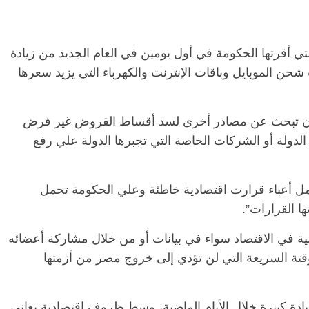
لتي أقرتها الحكومة في أول يومين في العام الجديد من زيادة
الرئيسية
مصر
ناس وناس
الرئيسي
حن الموبايل وباقات الإنترنت والكهرباء التي يزيد سعرها
مقعد شاغر على مائدة الإفطار.. يحيى
مقعد شا
 فقيه
حسين عبدالهادي فارس مقاومة
رمضان.
انحاز
الخصخصة الذي دافع عن المال العام
اقتصاد
(بروفايل)
الحبايب
ة أن تبحث عن مصادر أخرى لسد أقساط القروض غير فرض
21 فبراير، 2026
22 فبراير، 2026
لدولة أو الشركات الخاصة التي تجبرها الدولة علي رفع
حمل أعباء قرارت اقتصادية خاطئة وعلي الحكومة تحمل
ها القرارات”.
ة في الاقتصاد سواء في بيانات أو من خلال مشاركة أعضائه
ؤقتة السريعة التي لن تؤدي إلى خروج مصر من أزمتها
ة كبيرة خلال الأيام الماضية، وسط ظروف اقتصادية يعاني