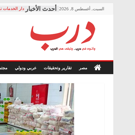
Skip
السبت, أغسطس 8, 2026
دار الخدمات تر
to
بعد مؤتمره الص
معاناة أصحاب
content
الشركة المنفذ
فرحات سليمان
درب
أين؟
حزب التحالف 
في الصحة” بال
وأتوه
ودعم المرضى
صور .. اعتماد 
في
مصر
تقارير وتحقيقات
عربي ودولي
مجتم
الوزاري لمدينة
درب..
إنشاء المبنى ا
وتبقى
المجلس القومي
هي
متابعة قضية ال
الدرب
قرينة البراءة 
حق أصيل