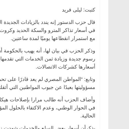
كتبت: ليلى فريد
قال حزب الدستور إنه يندد بالزيادات الجديدة ا
صر
ناس وناس
الرئيسية
مصر
ناس وناس
في أسعار تذاكر المترو والسكة الحديد وكروت ش
ق فاروق.. خبير اقتصادي
في ذكرى رحيله.. د. نور فرحات
مع استمرار انقطاعها يوميًا لمدة ساعتين.
 ميلاده وحيداً على أبواب
قانوني دافع عن قضايا الوطن و
للحرية (بروفايل)
وذكر الحزب في بيان لها، أنه يهيب بالحكوم
26 يناير، 2026
رسوم جديدة وزيادة ثمن الخدمات التي تقدمها ا
أسعارها كشركات الاتصالات.
وتابع: “المواطن المصري لم يعد قادرًا على ت
مسؤوليتها بعيدًا عن جيوب المواطنين التي أثقلت
وأضاف الحزب أنه طالب مرارا بإصلاحات هيكلي
في الحوار الوطني، وعدم الاكتفاء بالحلول الم
الحالية.
يذكرأن أسعار بعض السلع والخدمات شهدت زياد