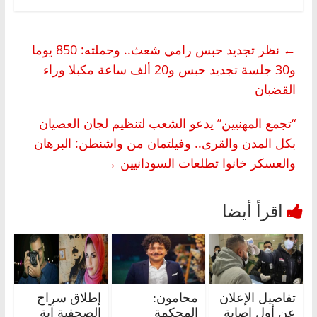
←
نظر تجديد حبس رامي شعث.. وحملته: 850 يوما
و30 جلسة تجديد حبس و20 ألف ساعة مكبلا وراء
القضبان
“تجمع المهنيين” يدعو الشعب لتنظيم لجان العصيان
بكل المدن والقرى.. وفيلتمان من واشنطن: البرهان
والعسكر خانوا تطلعات السودانيين
→
تفاصيل الإعلان
محامون:
إطلاق سراح
عن أول إصابة
المحكمة
الصحفية آية