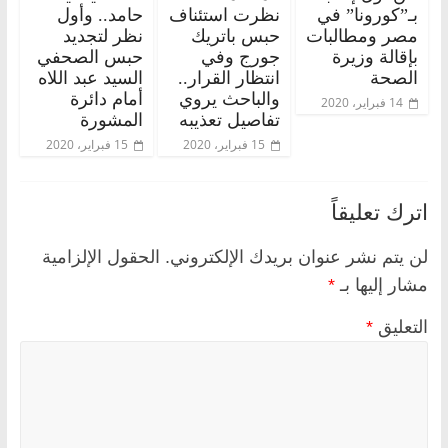
بـ”كورونا” في
نظرت استئناف
حامد.. وأول
مصر ومطالبات
حبس باتريك
نظر لتجديد
بإقالة وزيرة
جورج وفي
حبس الصحفي
الصحة
انتظار القرار..
السيد عبد اللاه
والباحث يروي
أمام دائرة
14 فبراير، 2020
تفاصيل تعذيبه
المشورة
15 فبراير، 2020
15 فبراير، 2020
اترك تعليقاً
لن يتم نشر عنوان بريدك الإلكتروني.
الحقول الإلزامية
مشار إليها بـ
*
التعليق
*