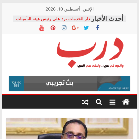
Skip
الإثنين, أغسطس 10, 2026
to
دار الخدمات ترد على رئيس هيئة التأمينات
content
بعد مؤتمره الصحفي: إنكار الأزمة لا ينهي
معاناة أصحاب المعاشات.. ونطالب بكشف
الشركة المنفذة
فرحات سليمان يكتب: القطاع الصحي إلى
أين؟
حزب التحالف الشعبي يطلق لجنة “الحق
درب
في الصحة” بالإسكندرية لرصد الانتهاكات
ودعم المرضى
صور .. اعتماد الرسومات النهائية للقرار
وأتوه
الوزاري لمدينة الصحفيين.. وانتهاء أعمال
في
إنشاء المبنى الإداري
درب..
المجلس القومي لحقوق الإنسان يعلن
وتبقى
متابعة قضية الدكتور محمد زهران.. ويؤكد:
هي
قرينة البراءة وضمانات المحاكمة العادلة
حق أصيل
الدرب