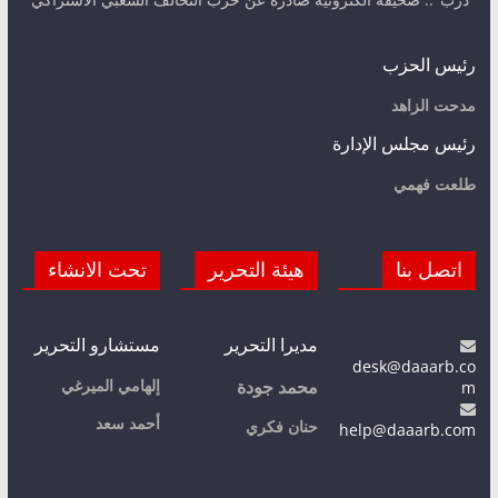
رئيس الحزب
مدحت الزاهد
رئيس مجلس الإدارة
طلعت فهمي
اتصل بنا
هيئة التحرير
تحت الانشاء
مديرا التحرير
مستشارو التحرير
desk@daaarb.co
m
إلهامي الميرغي
محمد جودة
أحمد سعد
حنان فكري
help@daaarb.com