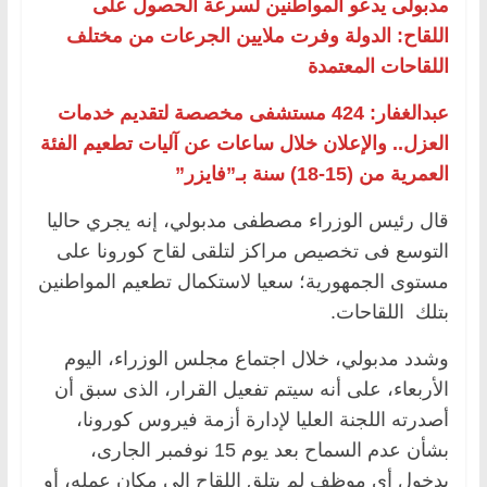
مدبولى يدعو المواطنين لسرعة الحصول على
اللقاح: الدولة وفرت ملايين الجرعات من مختلف
اللقاحات المعتمدة
عبدالغفار: 424 مستشفى مخصصة لتقديم خدمات
العزل.. والإعلان خلال ساعات عن آليات تطعيم الفئة
العمرية من (15-18) سنة بـ”فايزر”
قال رئيس الوزراء مصطفى مدبولي، إنه يجري حاليا
التوسع فى تخصيص مراكز لتلقى لقاح كورونا على
مستوى الجمهورية؛ سعيا لاستكمال تطعيم المواطنين
بتلك اللقاحات.
وشدد مدبولي، خلال اجتماع مجلس الوزراء، اليوم
الأربعاء، على أنه سيتم تفعيل القرار، الذى سبق أن
أصدرته اللجنة العليا لإدارة أزمة فيروس كورونا،
بشأن عدم السماح بعد يوم 15 نوفمبر الجارى،
بدخول أى موظف لم يتلق اللقاح إلى مكان عمله، أو