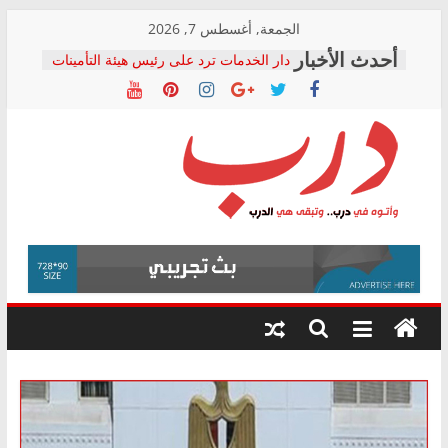
Skip
الجمعة, أغسطس 7, 2026
to
دار الخدمات ترد على رئيس هيئة التأمينات
content
بعد مؤتمره الصحفي: إنكار الأزمة لا ينهي
معاناة أصحاب المعاشات.. ونطالب بكشف
الشركة المنفذة
فرحات سليمان يكتب: القطاع الصحي إلى
أين؟
حزب التحالف الشعبي يطلق لجنة “الحق
درب
في الصحة” بالإسكندرية لرصد الانتهاكات
ودعم المرضى
صور .. اعتماد الرسومات النهائية للقرار
وأتوه
الوزاري لمدينة الصحفيين.. وانتهاء أعمال
في
إنشاء المبنى الإداري
درب..
المجلس القومي لحقوق الإنسان يعلن
وتبقى
متابعة قضية الدكتور محمد زهران.. ويؤكد:
هي
قرينة البراءة وضمانات المحاكمة العادلة
حق أصيل
الدرب