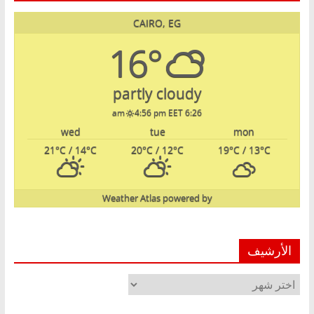
CAIRO, EG
16°
partly cloudy
4:56 pm EET
6:26 am
wed
tue
mon
21
°C
/ 14
°C
20
°C
/ 12
°C
19
°C
/ 13
°C
Weather Atlas
powered by
الأرشيف
الأرشيف