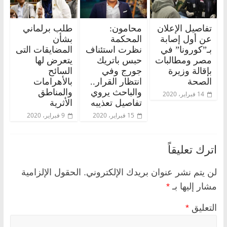
تفاصيل الإعلان
محامون:
طلب برلماني
عن أول إصابة
المحكمة
بشأن
بـ”كورونا” في
نظرت استئناف
المضايقات التى
مصر ومطالبات
حبس باتريك
يتعرض لها
بإقالة وزيرة
جورج وفي
السائح
الصحة
انتظار القرار..
بالأهرامات
والباحث يروي
والمناطق
14 فبراير، 2020
تفاصيل تعذيبه
الأثرية
15 فبراير، 2020
9 فبراير، 2020
اترك تعليقاً
لن يتم نشر عنوان بريدك الإلكتروني.
الحقول الإلزامية
مشار إليها بـ
*
التعليق
*