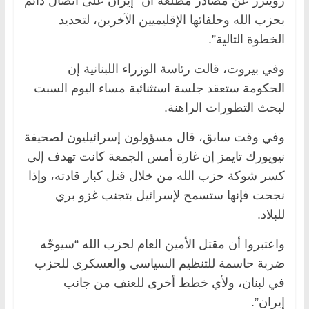
رويترز عن مصادر مطلعة أن “إيران على اتصال دائم
بحزب الله وحلفائها الإقليميين الآخرين، لتحديد
الخطوة التالية”.
وفي بيروت، قالت رئاسة الوزراء اللبنانية إن
الحكومة ستعقد جلسة استثنائية مساء اليوم السبت
لبحث التطورات الراهنة.
وفي وقت سابق، قال مسؤولون إسرائيليون لصحيفة
نيويورك تايمز إن غارة أمس الجمعة كانت تهدف إلى
كسر شوكة حزب الله من خلال قتل كبار قادته، وإذا
نجحت فإنها ستسمح لإسرائيل بتجنب غزو بري
للبلاد.
واعتبروا أن مقتل الأمين العام لحزب الله “سيوجّه
ضربة حاسمة للتنظيم السياسي والعسكري للحزب
في لبنان، ولأي خطط أخرى للعنف من جانب
إيران”.