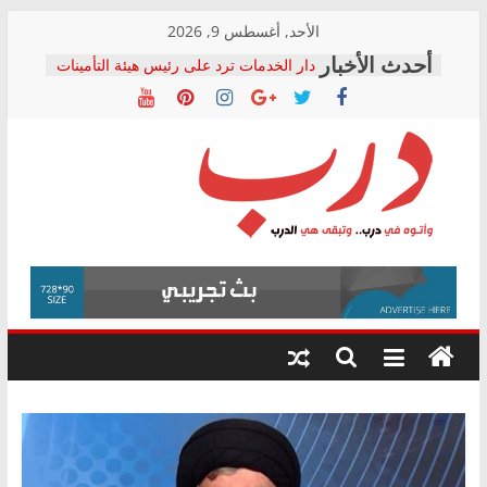
Skip
الأحد, أغسطس 9, 2026
to
دار الخدمات ترد على رئيس هيئة التأمينات
content
بعد مؤتمره الصحفي: إنكار الأزمة لا ينهي
معاناة أصحاب المعاشات.. ونطالب بكشف
الشركة المنفذة
فرحات سليمان يكتب: القطاع الصحي إلى
أين؟
حزب التحالف الشعبي يطلق لجنة “الحق
درب
في الصحة” بالإسكندرية لرصد الانتهاكات
ودعم المرضى
صور .. اعتماد الرسومات النهائية للقرار
وأتوه
الوزاري لمدينة الصحفيين.. وانتهاء أعمال
في
إنشاء المبنى الإداري
درب..
المجلس القومي لحقوق الإنسان يعلن
وتبقى
متابعة قضية الدكتور محمد زهران.. ويؤكد:
هي
قرينة البراءة وضمانات المحاكمة العادلة
حق أصيل
الدرب