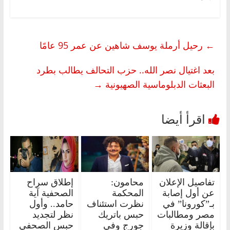
←
رحيل أرملة يوسف شاهين عن عمر 95 عامًا
بعد اغتيال نصر الله.. حزب التحالف يطالب بطرد
البعثات الدبلوماسية الصهيونية
→
تفاصيل الإعلان
محامون:
إطلاق سراح
عن أول إصابة
المحكمة
الصحفية آية
بـ”كورونا” في
نظرت استئناف
حامد.. وأول
مصر ومطالبات
حبس باتريك
نظر لتجديد
بإقالة وزيرة
جورج وفي
حبس الصحفي