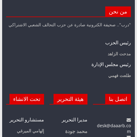
من نحن
"درب".. صحيفة الكترونية صادرة عن حزب التحالف الشعبي الاشتراكي
رئيس الحزب
مدحت الزاهد
رئيس مجلس الإدارة
طلعت فهمي
اتصل بنا
هيئة التحرير
تحت الانشاء
مديرا التحرير
مستشارو التحرير
desk@daaarb.co
m
إلهامي الميرغي
محمد جودة