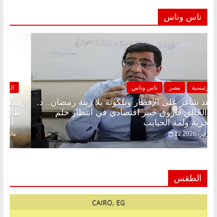
ناس وناس
الرئيسية
مصر
ناس وناس
مقعد شاغر على الإفطار وبلكونة بلا زينة رمضان.. د.
عبدالخالق فاروق خبير اقتصادي في انتظار حلم
الحرية ولمة الحبايب
22 فبراير، 2026
الطقس
CAIRO, EG