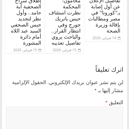
تفاصيل الإعلان
محامون:
إطلاق سراح
عن أول إصابة
المحكمة
الصحفية آية
بـ”كورونا” في
نظرت استئناف
حامد.. وأول
مصر ومطالبات
حبس باتريك
نظر لتجديد
بإقالة وزيرة
جورج وفي
حبس الصحفي
الصحة
انتظار القرار..
السيد عبد اللاه
والباحث يروي
أمام دائرة
14 فبراير، 2020
تفاصيل تعذيبه
المشورة
15 فبراير، 2020
15 فبراير، 2020
اترك تعليقاً
لن يتم نشر عنوان بريدك الإلكتروني.
الحقول الإلزامية
مشار إليها بـ
*
التعليق
*