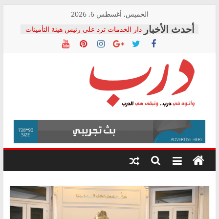
Skip
الخميس, أغسطس 6, 2026
to
دار الخدمات ترد على رئيس هيئة التأمينات
content
بعد مؤتمره الصحفي: إنكار الأزمة لا ينهي
معاناة أصحاب المعاشات.. ونطالب بكشف
الشركة المنفذة
فرحات سليمان يكتب: القطاع الصحي إلى
أين؟
حزب التحالف الشعبي يطلق لجنة “الحق
درب
في الصحة” بالإسكندرية لرصد الانتهاكات
ودعم المرضى
صور .. اعتماد الرسومات النهائية للقرار
وأتوه
الوزاري لمدينة الصحفيين.. وانتهاء أعمال
في
إنشاء المبنى الإداري
درب..
المجلس القومي لحقوق الإنسان يعلن
وتبقى
متابعة قضية الدكتور محمد زهران.. ويؤكد:
هي
قرينة البراءة وضمانات المحاكمة العادلة
حق أصيل
الدرب