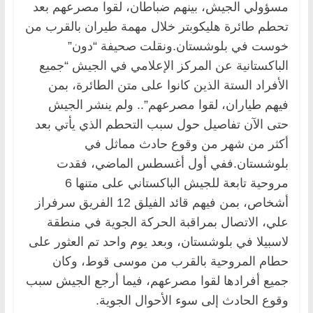
مسؤولي الجيش، بينهم ضباطان، لقوا مصرعهم بعد
تحطم طائرة هليكوبتر خلال مهمة طيران بالقرب من
خوست في بلوشستان.ونقلت صحيفة “دون”
الباكستانية عن المركز الإعلامي في الجيش “جميع
الأفراد الستة الذين كانوا على متن الطائرة، بمن
فيهم طياران، لقوا مصرعهم”.. ولم ينشر الجيش
حتى الآن تفاصيل حول سبب التحطم الذي يأتي بعد
أكثر من شهر من وقوع حادث مماثل في
بلوشستان.ففي أول أغسطس الماضي، فقدت
مروحية تابعة للجيش الباكستاني على متنها 6
أشخاص، بمن فيهم قائد الفيلق 12 الفريق سرفراز
علي، الاتصال بمراقبة الحركة الجوية في منطقة
لاسبيلا في بلوشستان، وبعد يوم واحد تم العثور على
حطام المروحية بالقرب من موسى قوط، وكان
جميع أفرادها لقوا مصرعهم، فيما أرجع الجيش سبب
وقوع الحادث إلى سوء الأحوال الجوية.