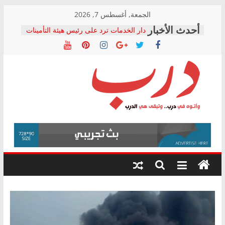
Skip
الجمعة, أغسطس 7, 2026
to
دار الخدمات ترد على رئيس هيئة التأمينات
content
بعد مؤتمره الصحفي: إنكار الأزمة لا ينهي
معاناة أصحاب المعاشات.. ونطالب بكشف
الشركة المنفذة
فرحات سليمان يكتب: القطاع الصحي إلى
أين؟
حزب التحالف الشعبي يطلق لجنة “الحق
درب
في الصحة” بالإسكندرية لرصد الانتهاكات
ودعم المرضى
صور .. اعتماد الرسومات النهائية للقرار
وأتوه
الوزاري لمدينة الصحفيين.. وانتهاء أعمال
في
إنشاء المبنى الإداري
درب..
المجلس القومي لحقوق الإنسان يعلن
وتبقى
متابعة قضية الدكتور محمد زهران.. ويؤكد:
هي
قرينة البراءة وضمانات المحاكمة العادلة
حق أصيل
الدرب