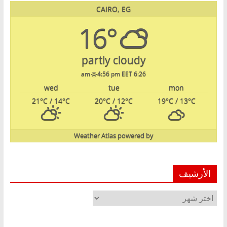
CAIRO, EG
16°
partly cloudy
4:56 pm EET
6:26 am
wed
tue
mon
21
°C
/ 14
°C
20
°C
/ 12
°C
19
°C
/ 13
°C
Weather Atlas
powered by
الأرشيف
الأرشيف