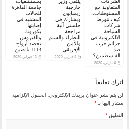
الشركات
يلتقي وزير
بمستشفيات
المتعاونة مع
خارجية
جامعة القاهرة
المستوطنات..
زيمبابوي
للحالات
كيف تتورط
ويشارك في
المشتبه في
شركات
جلستي آلية
إصابتها
السياحة
مراجعة
بكورونا..
الالكترونية في
النظراء والسلم
والفيروس
جرائم حرب
والأمن
يحصد أرواح
ضد
الإفريقي
1113 بالصين
الفلسطينين؟
9 فبراير، 2020
12 فبراير، 2020
8 مارس، 2020
اترك تعليقاً
لن يتم نشر عنوان بريدك الإلكتروني.
الحقول الإلزامية
مشار إليها بـ
*
التعليق
*