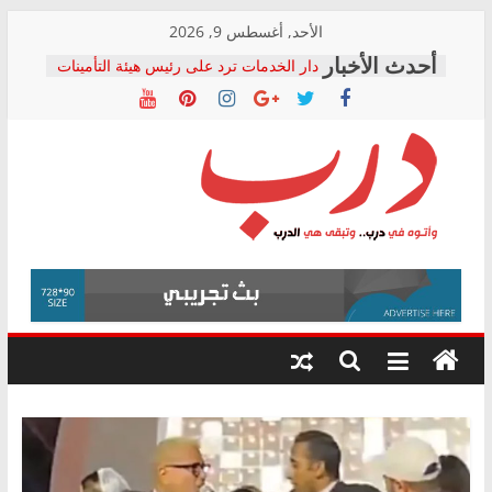
Skip
الأحد, أغسطس 9, 2026
to
دار الخدمات ترد على رئيس هيئة التأمينات
content
بعد مؤتمره الصحفي: إنكار الأزمة لا ينهي
معاناة أصحاب المعاشات.. ونطالب بكشف
الشركة المنفذة
فرحات سليمان يكتب: القطاع الصحي إلى
أين؟
حزب التحالف الشعبي يطلق لجنة “الحق
درب
في الصحة” بالإسكندرية لرصد الانتهاكات
ودعم المرضى
صور .. اعتماد الرسومات النهائية للقرار
وأتوه
الوزاري لمدينة الصحفيين.. وانتهاء أعمال
في
إنشاء المبنى الإداري
درب..
المجلس القومي لحقوق الإنسان يعلن
وتبقى
متابعة قضية الدكتور محمد زهران.. ويؤكد:
هي
قرينة البراءة وضمانات المحاكمة العادلة
حق أصيل
الدرب