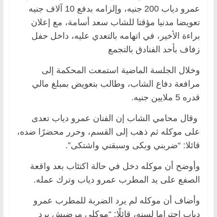
عمرو دياب 200 جنيه، وإلزامه بدفع 10 آلاف جنيه
تعويضا مدنيا مؤقتا للشاب سعد أسامة، مع إعلان
براءة الأخير، في اتهامه بالتعدي عليه، داخل حفل
زفاف بأحد الفنادق بالتجمع
وخلال الجلسة الماضية استمعت المحكمة إلى
مرافعة دفاع الشاب، وطالب بتعويض بمبلغ مالي
قدره 5 ملايين جنيه.
وقال محامي الشاب إن الفنان عمرو دياب تعدى
على موكله ثم ذهب إلى القسم، وحرر محضرًا ضده،
قائلا: “ضربني وبكى وسبقني واشتكى”.
وأوضح أن موكله دخل في حالة اكتئاب بعد واقعة
الصفع على يد المطرب عمرو دياب وترك عمله.
وأضاف أن موكله لم يرد الضربة للمطرب عمرو
دياب احتراما لسنه، قائلًا: “موكلي مرضيش يرد