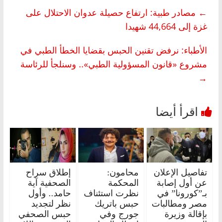
←
مصادر طبية: ارتفاع حصيلة عدوان الاحتلال على
غزة إلى 44,664 شهيدا
الأطباء: نرفض تقنين الحبس بقضايا الخطأ الطبي في
مشروع «قانون المسؤولية الطبي».. وسنلجأ للرئاسة
→
تفاصيل الإعلان
محامون:
إطلاق سراح
عن أول إصابة
المحكمة
الصحفية آية
بـ”كورونا” في
نظرت استئناف
حامد.. وأول
مصر ومطالبات
حبس باتريك
نظر لتجديد
بإقالة وزيرة
جورج وفي
حبس الصحفي