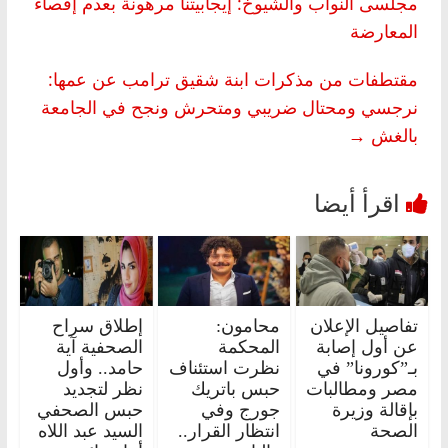
مجلسى النواب والشيوخ: إيجابيتنا مرهونة بعدم إقصاء
المعارضة
مقتطفات من مذكرات ابنة شقيق ترامب عن عمها:
نرجسي ومحتال ضريبي ومتحرش ونجح في الجامعة
بالغش
→
تفاصيل الإعلان
محامون:
إطلاق سراح
عن أول إصابة
المحكمة
الصحفية آية
بـ”كورونا” في
نظرت استئناف
حامد.. وأول
مصر ومطالبات
حبس باتريك
نظر لتجديد
بإقالة وزيرة
جورج وفي
حبس الصحفي
الصحة
انتظار القرار..
السيد عبد اللاه