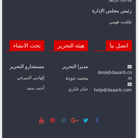
مدحت الزاهد
رئيس مجلس الإدارة
طلعت فهمي
اتصل بنا
هيئة التحرير
تحت الانشاء
مديرا التحرير
مستشارو التحرير
desk@daaarb.co
m
إلهامي الميرغي
محمد جودة
أحمد سعد
حنان فكري
help@daaarb.com