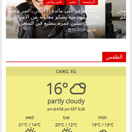
مصر
ناس وناس
الرئيسية
مصر
ر على الإفطار وبلكونة بلا زينة رمضان.. د.
مقعد شاغر على
ق فاروق خبير اقتصادي في انتظار حلم
طالب الهندسة 
أحلى سنين عمره بتضيع في السجن
15 مارس، 2026
الطقس
CAIRO, EG
16°
partly cloudy
4:56 pm EET
6:26 am
wed
tue
mon
21
°C
/ 14
°C
20
°C
/ 12
°C
19
°C
/ 13
°C