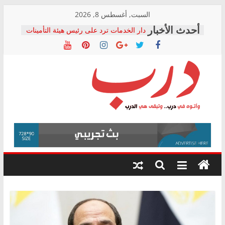
Skip
السبت, أغسطس 8, 2026
to
دار الخدمات ترد على رئيس هيئة التأمينات
content
بعد مؤتمره الصحفي: إنكار الأزمة لا ينهي
معاناة أصحاب المعاشات.. ونطالب بكشف
الشركة المنفذة
فرحات سليمان يكتب: القطاع الصحي إلى
أين؟
حزب التحالف الشعبي يطلق لجنة “الحق
درب
في الصحة” بالإسكندرية لرصد الانتهاكات
ودعم المرضى
صور .. اعتماد الرسومات النهائية للقرار
وأتوه
الوزاري لمدينة الصحفيين.. وانتهاء أعمال
في
إنشاء المبنى الإداري
درب..
المجلس القومي لحقوق الإنسان يعلن
وتبقى
متابعة قضية الدكتور محمد زهران.. ويؤكد:
هي
قرينة البراءة وضمانات المحاكمة العادلة
حق أصيل
الدرب