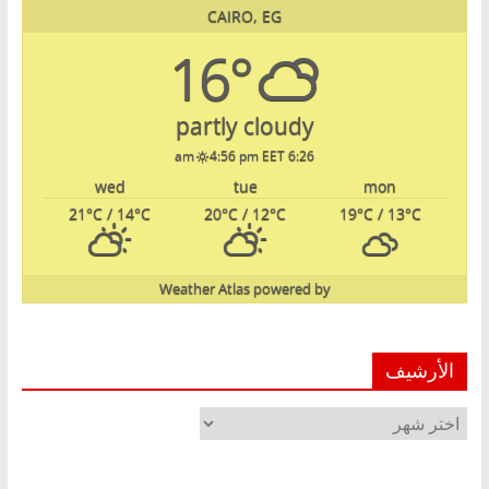
CAIRO, EG
16°
partly cloudy
4:56 pm EET
6:26 am
wed
tue
mon
21
°C
/ 14
°C
20
°C
/ 12
°C
19
°C
/ 13
°C
Weather Atlas
powered by
الأرشيف
الأرشيف