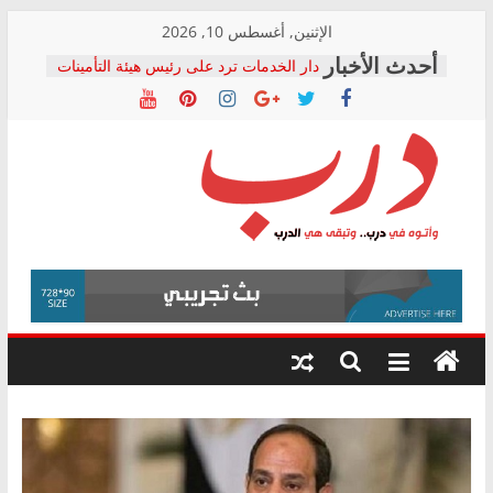
Skip
الإثنين, أغسطس 10, 2026
المجلس القومي لحقوق الإنسان يعلن
to
متابعة قضية الدكتور محمد زهران.. ويؤكد:
content
قرينة البراءة وضمانات المحاكمة العادلة
حق أصيل
دار الخدمات ترد على رئيس هيئة التأمينات
بعد مؤتمره الصحفي: إنكار الأزمة لا ينهي
معاناة أصحاب المعاشات.. ونطالب بكشف
درب
الشركة المنفذة
فرحات سليمان يكتب: القطاع الصحي إلى
أين؟
وأتوه
حزب التحالف الشعبي يطلق لجنة “الحق
في الصحة” بالإسكندرية لرصد الانتهاكات
في
ودعم المرضى
درب..
صور .. اعتماد الرسومات النهائية للقرار
وتبقى
الوزاري لمدينة الصحفيين.. وانتهاء أعمال
هي
إنشاء المبنى الإداري
الدرب