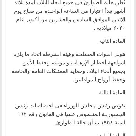
تُعلن حالة الطوارئ فى جميع أنحاء البلاد، لمدة ثلاثة
أشهر تبدأ اعتبارا من الساعة الواحـدة من صباح يوم
الإثنين الموافق السادس والعشرين من أكتوبر عام
٢٠٢٠ ميلادية .
المادة الثانية
تتولى القوات المسلحة وهيئة الشرطة اتخاذ ما يلزم
لمواجهة أخطـار الإرهـاب وتمويله، وحفظ الأمن
بجميع أنحاء البلاد، وحماية الممتلكات العامة والخاصة
وحفظ أرواح المواطنين.
المادة الثالثة
يفوض رئيس مجلس الوزراء فى اختصاصات رئيس
الجمهوريـة المنـصوص عليها فى القانون رقم ١٦٢
لسنة ١٩٥٨ بشأن حالة الطوارئ.
المادة الرابعة