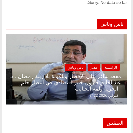
Sorry. No data so far.
ناس وناس
الرئيسية
مصر
ناس وناس
مقعد شاغر على الإفطار وبلكونة بلا زينة رمضان.. د.
عبدالخالق فاروق خبير اقتصادي في انتظار حلم
الحرية ولمة الحبايب
22 فبراير، 2026
الطقس