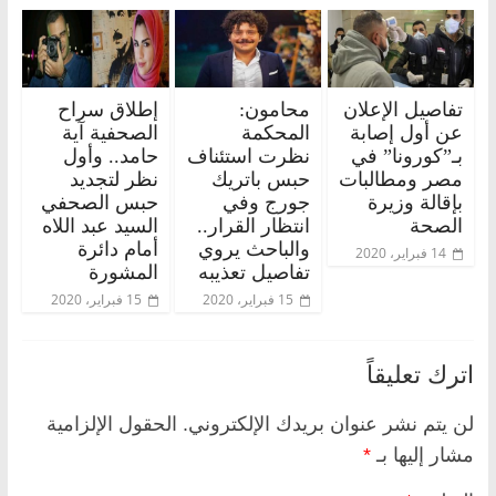
تفاصيل الإعلان
محامون:
إطلاق سراح
عن أول إصابة
المحكمة
الصحفية آية
بـ”كورونا” في
نظرت استئناف
حامد.. وأول
مصر ومطالبات
حبس باتريك
نظر لتجديد
بإقالة وزيرة
جورج وفي
حبس الصحفي
الصحة
انتظار القرار..
السيد عبد اللاه
والباحث يروي
أمام دائرة
14 فبراير، 2020
تفاصيل تعذيبه
المشورة
15 فبراير، 2020
15 فبراير، 2020
اترك تعليقاً
لن يتم نشر عنوان بريدك الإلكتروني.
الحقول الإلزامية
مشار إليها بـ
*