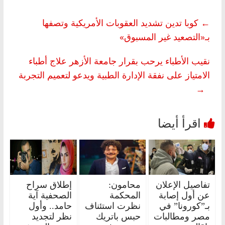
←
كوبا تدين تشديد العقوبات الأمريكية وتصفها
بـ«التصعيد غير المسبوق»
نقيب الأطباء يرحب بقرار جامعة الأزهر علاج أطباء
الامتياز على نفقة الإدارة الطبية ويدعو لتعميم التجربة
→
تفاصيل الإعلان
محامون:
إطلاق سراح
عن أول إصابة
المحكمة
الصحفية آية
بـ”كورونا” في
نظرت استئناف
حامد.. وأول
مصر ومطالبات
حبس باتريك
نظر لتجديد