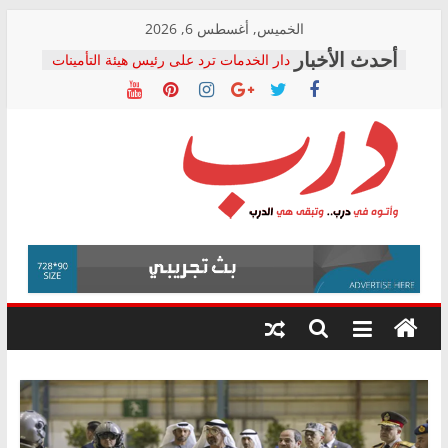
Skip
الخميس, أغسطس 6, 2026
to
دار الخدمات ترد على رئيس هيئة التأمينات
content
بعد مؤتمره الصحفي: إنكار الأزمة لا ينهي
معاناة أصحاب المعاشات.. ونطالب بكشف
الشركة المنفذة
فرحات سليمان يكتب: القطاع الصحي إلى
أين؟
حزب التحالف الشعبي يطلق لجنة “الحق
درب
في الصحة” بالإسكندرية لرصد الانتهاكات
ودعم المرضى
صور .. اعتماد الرسومات النهائية للقرار
وأتوه
الوزاري لمدينة الصحفيين.. وانتهاء أعمال
في
إنشاء المبنى الإداري
درب..
المجلس القومي لحقوق الإنسان يعلن
وتبقى
متابعة قضية الدكتور محمد زهران.. ويؤكد:
هي
قرينة البراءة وضمانات المحاكمة العادلة
حق أصيل
الدرب