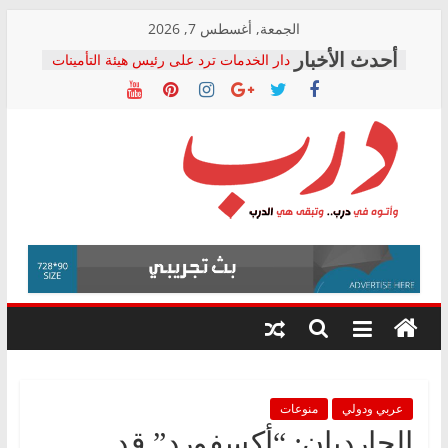
Skip
الجمعة, أغسطس 7, 2026
to
دار الخدمات ترد على رئيس هيئة التأمينات
content
بعد مؤتمره الصحفي: إنكار الأزمة لا ينهي
معاناة أصحاب المعاشات.. ونطالب بكشف
الشركة المنفذة
فرحات سليمان يكتب: القطاع الصحي إلى
أين؟
حزب التحالف الشعبي يطلق لجنة “الحق
درب
في الصحة” بالإسكندرية لرصد الانتهاكات
ودعم المرضى
صور .. اعتماد الرسومات النهائية للقرار
وأتوه
الوزاري لمدينة الصحفيين.. وانتهاء أعمال
في
إنشاء المبنى الإداري
درب..
المجلس القومي لحقوق الإنسان يعلن
وتبقى
متابعة قضية الدكتور محمد زهران.. ويؤكد:
هي
قرينة البراءة وضمانات المحاكمة العادلة
حق أصيل
الدرب
عربي ودولي
منوعات
الجارديان: “أكسفورد” قد