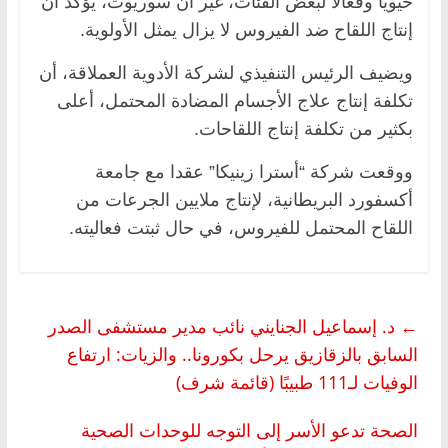
حيويا وفعالا لبعض الفئات، غير أن سوريوت، يؤكد أن
إنتاج اللقاح ضد الفيروس لا يزال يمثل الأولوية.
ويضيف الرئيس التنفيذي لشركة الأدوية العملاقة، أن
تكلفة إنتاج علاج الأجسام المضادة المحتمل، أعلى
بكثير من تكلفة إنتاج اللقاحات.
ووقعت شركة “أسترا زينيكا” عقدا مع جامعة
أكسفورد البريطانية، لإنتاج ملايين الجرعات من
اللقاح المحتمل للفيروس، في حال ثبتت فعاليته.
←
د. إسماعيل الجنايني نائب مدير مستشفى الصدر
السابق بالزقازيق يرحل بكورونا.. والزيات: ارتفاع
الوفيات لـ111 طبيبًا (قائمة شرف)
الصحة تدعو الأسر إلى التوجه للوحدات الصحية