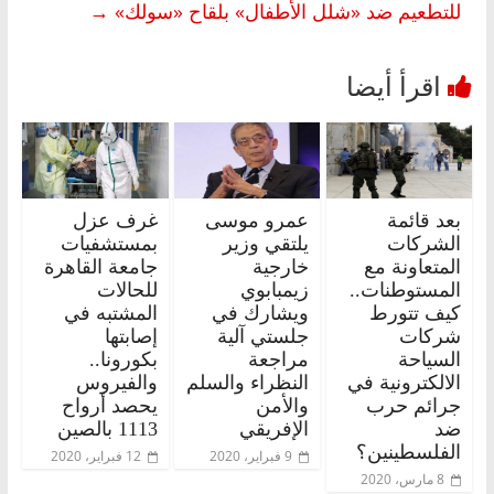
للتطعيم ضد «شلل الأطفال» بلقاح «سولك»
→
بعد قائمة
عمرو موسى
غرف عزل
الشركات
يلتقي وزير
بمستشفيات
المتعاونة مع
خارجية
جامعة القاهرة
المستوطنات..
زيمبابوي
للحالات
كيف تتورط
ويشارك في
المشتبه في
شركات
جلستي آلية
إصابتها
السياحة
مراجعة
بكورونا..
الالكترونية في
النظراء والسلم
والفيروس
جرائم حرب
والأمن
يحصد أرواح
ضد
الإفريقي
1113 بالصين
الفلسطينين؟
9 فبراير، 2020
12 فبراير، 2020
8 مارس، 2020