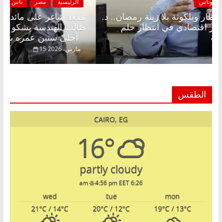
الرئيسية
مصر
ناس وناس
الرئ
مقعد شاغر على الإفطار وبلكونة بلا زينة رمضان.. د.
مقعد
عبدالخالق فاروق خبير اقتصادي في انتظار حلم
طالب
الحرية ولمة الحبايب
أحلى سنين عمره بتضيع في السجن
22 فبراير، 2026
15 مارس
الطقس
CAIRO, EG
16°
partly cloudy
4:56 pm EET
6:26 am
wed
tue
mon
21
°C
/ 14
°C
20
°C
/ 12
°C
19
°C
/ 13
°C