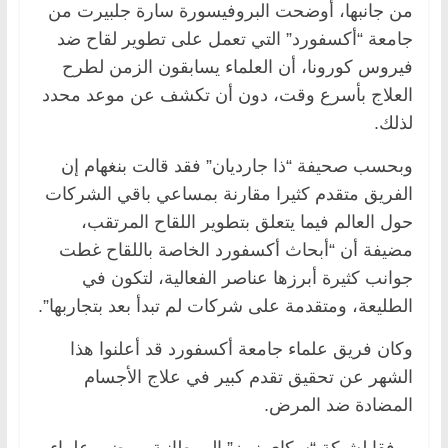
من جانبها، أوضحت البروفيسورة سارة جلبيرت من
جامعة “أكسفورد” التي تعمل على تطوير لقاح ضد
فيروس كورونا، أن العلماء يسابقون الزمن لطرح
العلاج بأسرع وقت، دون أن تكشف عن موعد محدد
لذلك.
وبحسب صحيفة “ذا جارديان” فقد قالت بنغهام إن
الفريق متقدم كثيرا مقارنة بمساعي باقي الشركات
حول العالم فيما يتعلق بتطوير اللقاح المرتقب،
مضيفة أن “أبحاث أكسفورد الخاصة باللقاح غطت
جوانب كثيرة أبرزها عناصر الفعالية، لتكون في
الطليعة، ومتقدمة على شركات لم تبدأ بعد بتجاربها”.
وكان فريق علماء جامعة أكسفورد قد أعلنوا هذا
الشهر عن تحقيق تقدم كبير في علاج الأجسام
المضادة ضد المرض.
ووفقا لشبكة “سكاي نيوز” البريطانية، يمضي علماء