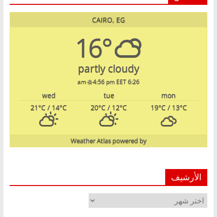
CAIRO, EG
16°
partly cloudy
4:56 pm EET
6:26 am
wed
tue
mon
21
°C
/ 14
°C
20
°C
/ 12
°C
19
°C
/ 13
°C
Weather Atlas
powered by
الأرشيف
الأرشيف