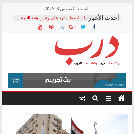
Skip
السبت, أغسطس 8, 2026
to
دار الخدمات ترد على رئيس هيئة التأمينات
content
بعد مؤتمره الصحفي: إنكار الأزمة لا ينهي
معاناة أصحاب المعاشات.. ونطالب بكشف
الشركة المنفذة
فرحات سليمان يكتب: القطاع الصحي إلى
أين؟
حزب التحالف الشعبي يطلق لجنة “الحق
درب
في الصحة” بالإسكندرية لرصد الانتهاكات
ودعم المرضى
صور .. اعتماد الرسومات النهائية للقرار
وأتوه
الوزاري لمدينة الصحفيين.. وانتهاء أعمال
في
إنشاء المبنى الإداري
درب..
المجلس القومي لحقوق الإنسان يعلن
وتبقى
متابعة قضية الدكتور محمد زهران.. ويؤكد:
هي
قرينة البراءة وضمانات المحاكمة العادلة
حق أصيل
الدرب