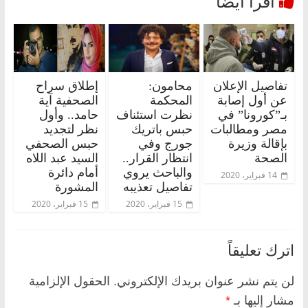
تفاصيل الإعلان
محامون:
إطلاق سراح
عن أول إصابة
المحكمة
الصحفية آية
بـ”كورونا” في
نظرت استئناف
حامد.. وأول
مصر ومطالبات
حبس باتريك
نظر لتجديد
بإقالة وزيرة
جورج وفي
حبس الصحفي
الصحة
انتظار القرار..
السيد عبد اللاه
والباحث يروي
أمام دائرة
14 فبراير، 2020
تفاصيل تعذيبه
المشورة
15 فبراير، 2020
15 فبراير، 2020
اترك تعليقاً
لن يتم نشر عنوان بريدك الإلكتروني.
الحقول الإلزامية
مشار إليها بـ
*