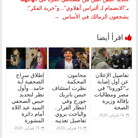
بـ”الانضمام لـ ألتراس أهلاوي”.. و”حرية الفكر”:
يشجعون الزمالك في الأساس
→
تفاصيل الإعلان
محامون:
إطلاق سراح
عن أول إصابة
المحكمة
الصحفية آية
بـ”كورونا” في
نظرت استئناف
حامد.. وأول
مصر ومطالبات
حبس باتريك
نظر لتجديد
بإقالة وزيرة
جورج وفي
حبس الصحفي
الصحة
انتظار القرار..
السيد عبد اللاه
والباحث يروي
أمام دائرة
14 فبراير، 2020
تفاصيل تعذيبه
المشورة
15 فبراير، 2020
15 فبراير، 2020