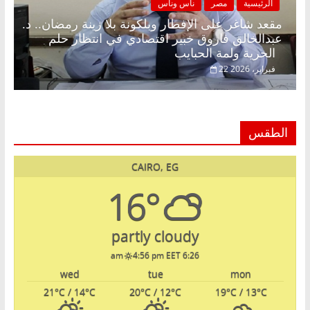
الرئيسية
مصر
ناس وناس
مقعد شاغر على الإفطار وبلكونة بلا زينة رمضان.. د.
عبدالخالق فاروق خبير اقتصادي في انتظار حلم
الحرية ولمة الحبايب
22 فبراير، 2026
الطقس
CAIRO, EG
16°
partly cloudy
4:56 pm EET
6:26 am
wed
tue
mon
21
°C
/ 14
°C
20
°C
/ 12
°C
19
°C
/ 13
°C