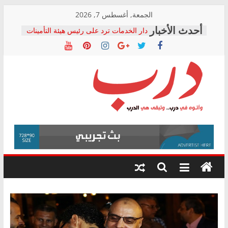
Skip
الجمعة, أغسطس 7, 2026
to
دار الخدمات ترد على رئيس هيئة التأمينات
content
بعد مؤتمره الصحفي: إنكار الأزمة لا ينهي
معاناة أصحاب المعاشات.. ونطالب بكشف
الشركة المنفذة
فرحات سليمان يكتب: القطاع الصحي إلى
أين؟
حزب التحالف الشعبي يطلق لجنة “الحق
درب
في الصحة” بالإسكندرية لرصد الانتهاكات
ودعم المرضى
صور .. اعتماد الرسومات النهائية للقرار
وأتوه
الوزاري لمدينة الصحفيين.. وانتهاء أعمال
في
إنشاء المبنى الإداري
درب..
المجلس القومي لحقوق الإنسان يعلن
وتبقى
متابعة قضية الدكتور محمد زهران.. ويؤكد:
هي
قرينة البراءة وضمانات المحاكمة العادلة
حق أصيل
الدرب