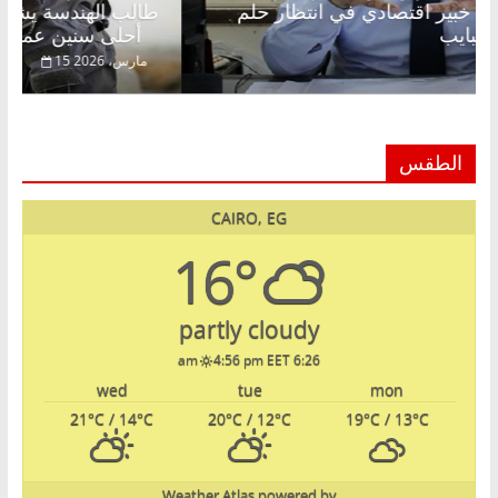
عبدالخالق فاروق خبير اقتصادي في انتظار حلم
ط
الحرية ولمة الحبايب
أحلى سنين عمره
22 فبراير، 2026
الطقس
CAIRO, EG
16°
partly cloudy
4:56 pm EET
6:26 am
wed
tue
mon
21
°C
/ 14
°C
20
°C
/ 12
°C
19
°C
/ 13
°C
Weather Atlas
powered by