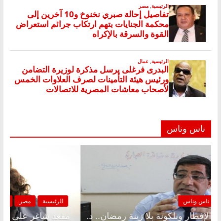
ناس وناس
الرئيسية
مصر
ناس وناس
مقعد شاغر على الإفطار وبلكونة بلا زينة رمضان.. د.
م