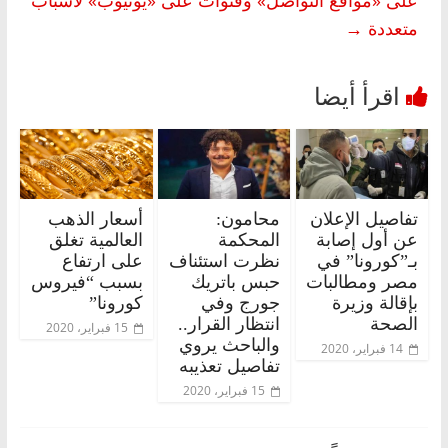
متعددة
→
تفاصيل الإعلان
محامون:
أسعار الذهب
عن أول إصابة
المحكمة
العالمية تغلق
بـ”كورونا” في
نظرت استئناف
على ارتفاع
مصر ومطالبات
حبس باتريك
بسبب “فيروس
بإقالة وزيرة
جورج وفي
كورونا”
الصحة
انتظار القرار..
15 فبراير، 2020
والباحث يروي
14 فبراير، 2020
تفاصيل تعذيبه
15 فبراير، 2020