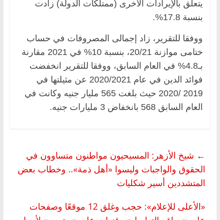
يتعلق بالإيرادات الأخرى (ممتلكات الدولة) زادت
بنسبة 17.8%.
ووفقا للتقرير، زاد إجمالى المصروفات في حساب
ختامى موازنة 20/21، بنسبة 10% في 2021 مقارنة
بـ4.8% في العام السابق، ووفقا للتقرير انخفضت
فوائد الدين في عام 2020/2021 عن مثيلتها في
2019 /2020 حيث بلغت 565 مليار جنيه وكانت في
العام السابق 568 بانخفاض 3 مليارات جنيه.
←
شيخ الأزهر: المسيحيون مواطنون متساوون في
الحقوق والواجبات وليسوا «أهل ذمة».. وخطاب بعض
المتشددين أسير شكليات
«الأعلى للإعلام»: حجب وغلق 12 موقعًا وصفحات
على «مواقع التواصل» وقنوات على «يوتيوب» لأسباب