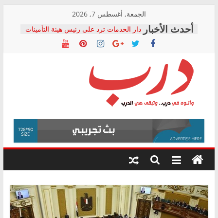
Skip
الجمعة, أغسطس 7, 2026
to
دار الخدمات ترد على رئيس هيئة التأمينات
content
بعد مؤتمره الصحفي: إنكار الأزمة لا ينهي
معاناة أصحاب المعاشات.. ونطالب بكشف
الشركة المنفذة
فرحات سليمان يكتب: القطاع الصحي إلى
أين؟
حزب التحالف الشعبي يطلق لجنة “الحق
درب
في الصحة” بالإسكندرية لرصد الانتهاكات
ودعم المرضى
صور .. اعتماد الرسومات النهائية للقرار
وأتوه
الوزاري لمدينة الصحفيين.. وانتهاء أعمال
في
إنشاء المبنى الإداري
درب..
المجلس القومي لحقوق الإنسان يعلن
وتبقى
متابعة قضية الدكتور محمد زهران.. ويؤكد:
هي
قرينة البراءة وضمانات المحاكمة العادلة
حق أصيل
الدرب