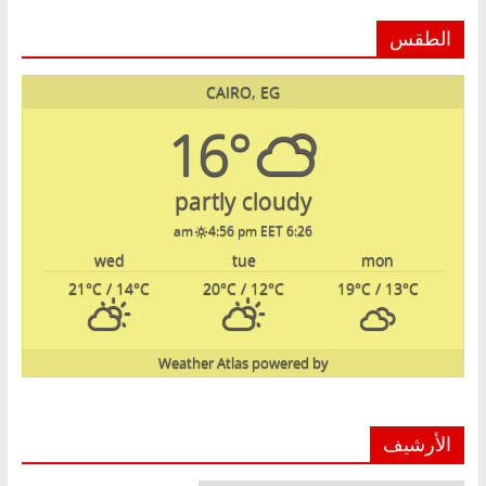
الطقس
CAIRO, EG
16°
partly cloudy
4:56 pm EET
6:26 am
wed
tue
mon
21
°C
/ 14
°C
20
°C
/ 12
°C
19
°C
/ 13
°C
Weather Atlas
powered by
الأرشيف