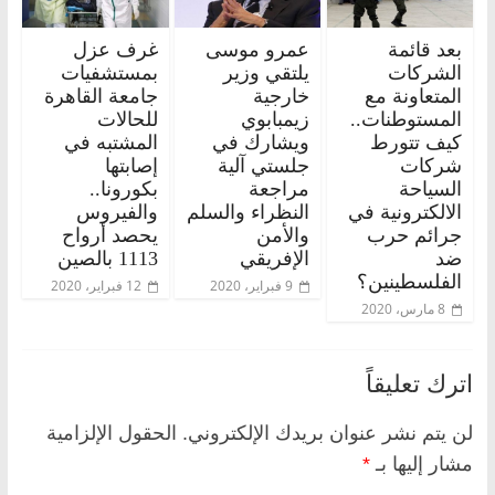
بعد قائمة
عمرو موسى
غرف عزل
الشركات
يلتقي وزير
بمستشفيات
المتعاونة مع
خارجية
جامعة القاهرة
المستوطنات..
زيمبابوي
للحالات
كيف تتورط
ويشارك في
المشتبه في
شركات
جلستي آلية
إصابتها
السياحة
مراجعة
بكورونا..
الالكترونية في
النظراء والسلم
والفيروس
جرائم حرب
والأمن
يحصد أرواح
ضد
الإفريقي
1113 بالصين
الفلسطينين؟
9 فبراير، 2020
12 فبراير، 2020
8 مارس، 2020
اترك تعليقاً
لن يتم نشر عنوان بريدك الإلكتروني.
الحقول الإلزامية
مشار إليها بـ
*