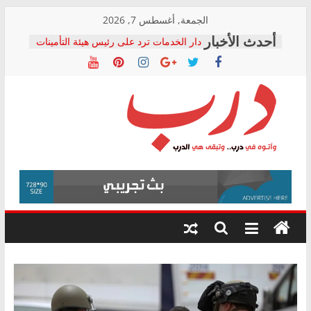
Skip
الجمعة, أغسطس 7, 2026
to
دار الخدمات ترد على رئيس هيئة التأمينات
content
بعد مؤتمره الصحفي: إنكار الأزمة لا ينهي
معاناة أصحاب المعاشات.. ونطالب بكشف
الشركة المنفذة
فرحات سليمان يكتب: القطاع الصحي إلى
أين؟
حزب التحالف الشعبي يطلق لجنة “الحق
درب
في الصحة” بالإسكندرية لرصد الانتهاكات
ودعم المرضى
صور .. اعتماد الرسومات النهائية للقرار
وأتوه
الوزاري لمدينة الصحفيين.. وانتهاء أعمال
في
إنشاء المبنى الإداري
درب..
المجلس القومي لحقوق الإنسان يعلن
وتبقى
متابعة قضية الدكتور محمد زهران.. ويؤكد:
هي
قرينة البراءة وضمانات المحاكمة العادلة
حق أصيل
الدرب