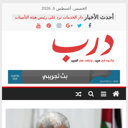
Skip
الخميس, أغسطس 6, 2026
to
دار الخدمات ترد على رئيس هيئة التأمينات
content
بعد مؤتمره الصحفي: إنكار الأزمة لا ينهي
معاناة أصحاب المعاشات.. ونطالب بكشف
الشركة المنفذة
فرحات سليمان يكتب: القطاع الصحي إلى
أين؟
حزب التحالف الشعبي يطلق لجنة “الحق
درب
في الصحة” بالإسكندرية لرصد الانتهاكات
ودعم المرضى
صور .. اعتماد الرسومات النهائية للقرار
وأتوه
الوزاري لمدينة الصحفيين.. وانتهاء أعمال
في
إنشاء المبنى الإداري
درب..
المجلس القومي لحقوق الإنسان يعلن
وتبقى
متابعة قضية الدكتور محمد زهران.. ويؤكد:
هي
قرينة البراءة وضمانات المحاكمة العادلة
حق أصيل
الدرب