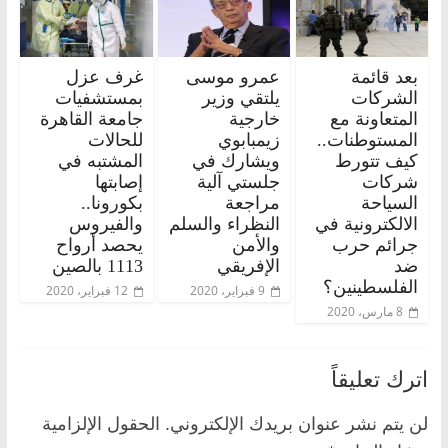
بعد قائمة
عمرو موسى
غرف عزل
الشركات
يلتقي وزير
بمستشفيات
المتعاونة مع
خارجية
جامعة القاهرة
المستوطنات..
زيمبابوي
للحالات
كيف تتورط
ويشارك في
المشتبه في
شركات
جلستي آلية
إصابتها
السياحة
مراجعة
بكورونا..
الالكترونية في
النظراء والسلم
والفيروس
جرائم حرب
والأمن
يحصد أرواح
ضد
الإفريقي
1113 بالصين
الفلسطينين؟
9 فبراير، 2020
12 فبراير، 2020
8 مارس، 2020
اترك تعليقاً
لن يتم نشر عنوان بريدك الإلكتروني.
الحقول الإلزامية