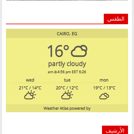
الطقس
CAIRO, EG
16°
partly cloudy
4:56 pm EET
6:26 am
wed
tue
mon
21
°C
/ 14
°C
20
°C
/ 12
°C
19
°C
/ 13
°C
Weather Atlas
powered by
الأرشيف