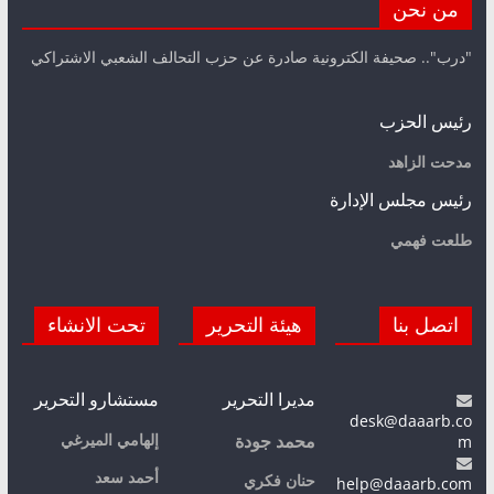
من نحن
"درب".. صحيفة الكترونية صادرة عن حزب التحالف الشعبي الاشتراكي
رئيس الحزب
مدحت الزاهد
رئيس مجلس الإدارة
طلعت فهمي
اتصل بنا
هيئة التحرير
تحت الانشاء
مديرا التحرير
مستشارو التحرير
desk@daaarb.co
m
إلهامي الميرغي
محمد جودة
أحمد سعد
حنان فكري
help@daaarb.com