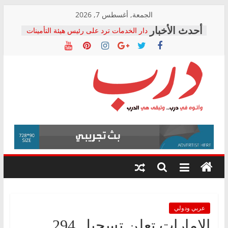
Skip
الجمعة, أغسطس 7, 2026
to
دار الخدمات ترد على رئيس هيئة التأمينات
content
بعد مؤتمره الصحفي: إنكار الأزمة لا ينهي
معاناة أصحاب المعاشات.. ونطالب بكشف
الشركة المنفذة
فرحات سليمان يكتب: القطاع الصحي إلى
أين؟
حزب التحالف الشعبي يطلق لجنة “الحق
درب
في الصحة” بالإسكندرية لرصد الانتهاكات
ودعم المرضى
صور .. اعتماد الرسومات النهائية للقرار
وأتوه
الوزاري لمدينة الصحفيين.. وانتهاء أعمال
في
إنشاء المبنى الإداري
درب..
المجلس القومي لحقوق الإنسان يعلن
وتبقى
متابعة قضية الدكتور محمد زهران.. ويؤكد:
هي
قرينة البراءة وضمانات المحاكمة العادلة
حق أصيل
الدرب
عربي ودولي
الإمارات تعلن تسجيل 294