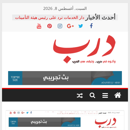
Skip
السبت, أغسطس 8, 2026
to
دار الخدمات ترد على رئيس هيئة التأمينات
content
بعد مؤتمره الصحفي: إنكار الأزمة لا ينهي
معاناة أصحاب المعاشات.. ونطالب بكشف
الشركة المنفذة
فرحات سليمان يكتب: القطاع الصحي إلى
أين؟
حزب التحالف الشعبي يطلق لجنة “الحق
درب
في الصحة” بالإسكندرية لرصد الانتهاكات
ودعم المرضى
صور .. اعتماد الرسومات النهائية للقرار
وأتوه
الوزاري لمدينة الصحفيين.. وانتهاء أعمال
في
إنشاء المبنى الإداري
درب..
المجلس القومي لحقوق الإنسان يعلن
وتبقى
متابعة قضية الدكتور محمد زهران.. ويؤكد:
هي
قرينة البراءة وضمانات المحاكمة العادلة
حق أصيل
الدرب