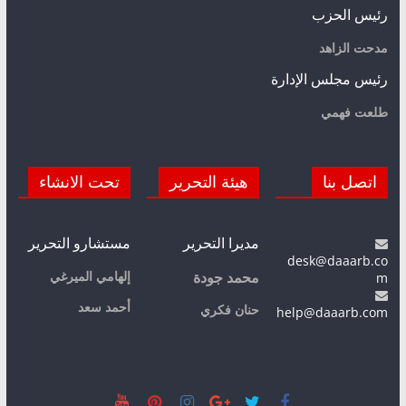
رئيس الحزب
مدحت الزاهد
رئيس مجلس الإدارة
طلعت فهمي
اتصل بنا
هيئة التحرير
تحت الانشاء
مديرا التحرير
مستشارو التحرير
desk@daaarb.co
m
إلهامي الميرغي
محمد جودة
أحمد سعد
حنان فكري
help@daaarb.com