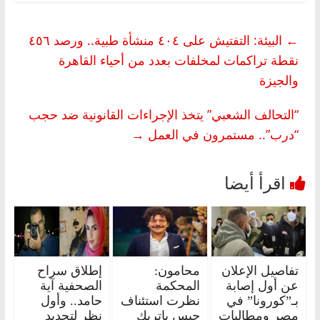
←
البيئة: التفتيش على ٤٠٤ منشأة طبية.. ورصد ٤٥٦
نقطة تراكمات لمخلفات بعدد من أحياء القاهرة
والجيزة
“التحالف الشعبي” يتخذ الإجراءات القانونية ضد حجب
“درب”.. مستمرون في العمل
→
تفاصيل الإعلان
محامون:
إطلاق سراح
عن أول إصابة
المحكمة
الصحفية آية
بـ”كورونا” في
نظرت استئناف
حامد.. وأول
مصر ومطالبات
حبس باتريك
نظر لتجديد