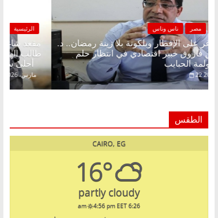
الرئيسية
مصر
ناس وناس
مقعد شاغر على الإفطار وبلكونة بلا زينة رمضان.. د.
مق
عبدالخالق فاروق خبير اقتصادي في انتظار حلم
طا
الحرية ولمة الحبايب
أحلى سنين عمره بتضي
22 فبراير، 2026
الطقس
CAIRO, EG
16°
partly cloudy
4:56 pm EET
6:26 am