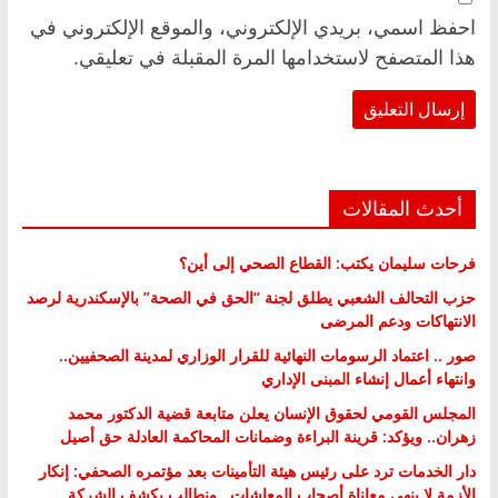
احفظ اسمي، بريدي الإلكتروني، والموقع الإلكتروني في
هذا المتصفح لاستخدامها المرة المقبلة في تعليقي.
أحدث المقالات
فرحات سليمان يكتب: القطاع الصحي إلى أين؟
حزب التحالف الشعبي يطلق لجنة “الحق في الصحة” بالإسكندرية لرصد
الانتهاكات ودعم المرضى
صور .. اعتماد الرسومات النهائية للقرار الوزاري لمدينة الصحفيين..
وانتهاء أعمال إنشاء المبنى الإداري
المجلس القومي لحقوق الإنسان يعلن متابعة قضية الدكتور محمد
زهران.. ويؤكد: قرينة البراءة وضمانات المحاكمة العادلة حق أصيل
دار الخدمات ترد على رئيس هيئة التأمينات بعد مؤتمره الصحفي: إنكار
الأزمة لا ينهي معاناة أصحاب المعاشات.. ونطالب بكشف الشركة