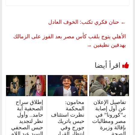
←
حنان فكري تكتب: الخوف العادل
الأهلي يتوج بلقب كأس مصر بعد الفوز على الزمالك
بهدفين نظيفين
→
تفاصيل الإعلان
محامون:
إطلاق سراح
عن أول إصابة
المحكمة
الصحفية آية
بـ”كورونا” في
نظرت استئناف
حامد.. وأول
مصر ومطالبات
حبس باتريك
نظر لتجديد
بإقالة وزيرة
جورج وفي
حبس الصحفي
الصحة
انتظار القرار..
السيد عبد اللاه