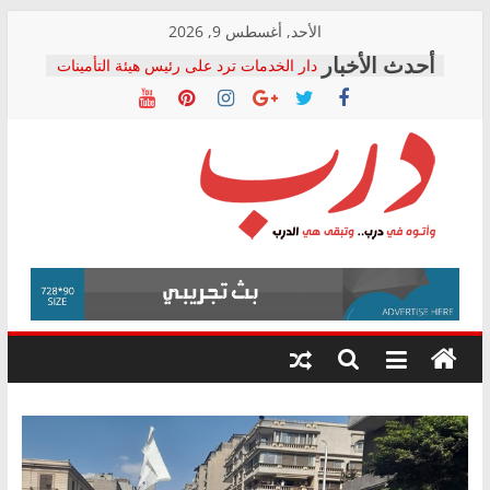
Skip
الأحد, أغسطس 9, 2026
to
دار الخدمات ترد على رئيس هيئة التأمينات
content
بعد مؤتمره الصحفي: إنكار الأزمة لا ينهي
معاناة أصحاب المعاشات.. ونطالب بكشف
الشركة المنفذة
فرحات سليمان يكتب: القطاع الصحي إلى
أين؟
حزب التحالف الشعبي يطلق لجنة “الحق
درب
في الصحة” بالإسكندرية لرصد الانتهاكات
ودعم المرضى
صور .. اعتماد الرسومات النهائية للقرار
وأتوه
الوزاري لمدينة الصحفيين.. وانتهاء أعمال
في
إنشاء المبنى الإداري
درب..
المجلس القومي لحقوق الإنسان يعلن
وتبقى
متابعة قضية الدكتور محمد زهران.. ويؤكد:
هي
قرينة البراءة وضمانات المحاكمة العادلة
حق أصيل
الدرب