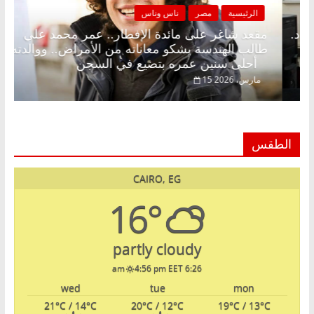
ناس وناس
الرئيسية
مصر
ناس 
لإفطار وبلكونة بلا زينة رمضان.. د.
مقعد شاغر على مائدة
ق خبير اقتصادي في انتظار حلم
طالب الهندسة يشكو م
أحلى سنين عمره بتضيع في السجن
15 مارس، 2026
الطقس
CAIRO, EG
16°
partly cloudy
4:56 pm EET
6:26 am
wed
tue
mon
21
°C
/ 14
°C
20
°C
/ 12
°C
19
°C
/ 13
°C