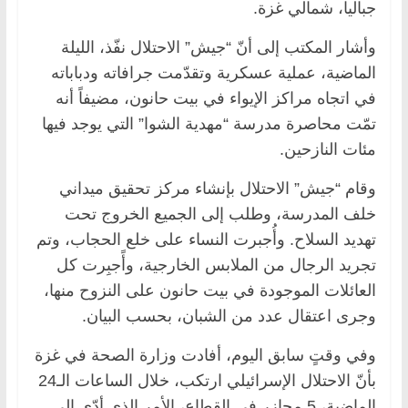
جباليا، شمالي غزة.
وأشار المكتب إلى أنّ “جيش” الاحتلال نفّذ، الليلة
الماضية، عملية عسكرية وتقدّمت جرافاته ودباباته
في اتجاه مراكز الإيواء في بيت حانون، مضيفاً أنه
تمّت محاصرة مدرسة “مهدية الشوا” التي يوجد فيها
مئات النازحين.
وقام “جيش” الاحتلال بإنشاء مركز تحقيق ميداني
خلف المدرسة، وطلب إلى الجميع الخروج تحت
تهديد السلاح. وأُجبرت النساء على خلع الحجاب، وتم
تجريد الرجال من الملابس الخارجية، وأًجبِرت كل
العائلات الموجودة في بيت حانون على النزوح منها،
وجرى اعتقال عدد من الشبان، بحسب البيان.
وفي وقتٍ سابق اليوم، أفادت وزارة الصحة في غزة
بأنّ الاحتلال الإسرائيلي ارتكب، خلال الساعات الـ24
الماضية، 5 مجازر في القطاع، الأمر الذي أدّى إلى