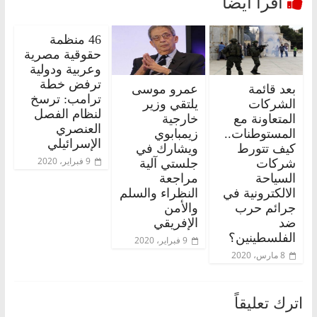
46 منظمة
حقوقية مصرية
وعربية ودولية
ترفض خطة
بعد قائمة
عمرو موسى
ترامب: ترسخ
الشركات
يلتقي وزير
لنظام الفصل
المتعاونة مع
خارجية
العنصري
المستوطنات..
زيمبابوي
الإسرائيلي
كيف تتورط
ويشارك في
9 فبراير، 2020
شركات
جلستي آلية
السياحة
مراجعة
الالكترونية في
النظراء والسلم
جرائم حرب
والأمن
ضد
الإفريقي
الفلسطينين؟
9 فبراير، 2020
8 مارس، 2020
اترك تعليقاً