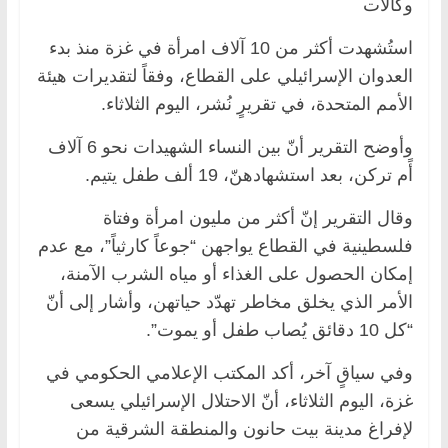
وكالات
استُشهدت أكثر من 10 آلاف امرأة في غزة منذ بدء
العدوان الإسرائيلي على القطاع، وفقاً لتقديرات هيئة
الأمم المتحدة، في تقريرٍ نُشر، اليوم الثلاثاء.
وأوضح التقرير أنّ بين النساء الشهيدات نحو 6 آلاف
أًم تركن، بعد استشهادهنّ، 19 ألف طفل يتيم.
وقال التقرير إنّ أكثر من مليون امرأة وفتاة
فلسطينية في القطاع يواجهن “جوعاً كارثياً”، مع عدم
إمكان الحصول على الغذاء أو مياه الشرب الآمنة،
الأمر الذي يخلق مخاطر تهدّد حياتهن، وأشار إلى أنّ
“كل 10 دقائق يُصاب طفل أو يموت”.
وفي سياقٍ آخر، أكد المكتب الإعلامي الحكومي في
غزة، اليوم الثلاثاء، أنّ الاحتلال الإسرائيلي يسعى
لإفراغ مدينة بيت حانون والمنطقة الشرقية من