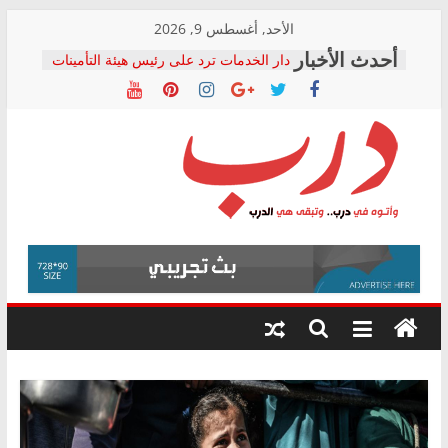
Skip
الأحد, أغسطس 9, 2026
to
دار الخدمات ترد على رئيس هيئة التأمينات
content
بعد مؤتمره الصحفي: إنكار الأزمة لا ينهي
معاناة أصحاب المعاشات.. ونطالب بكشف
الشركة المنفذة
فرحات سليمان يكتب: القطاع الصحي إلى
أين؟
حزب التحالف الشعبي يطلق لجنة “الحق
درب
في الصحة” بالإسكندرية لرصد الانتهاكات
ودعم المرضى
صور .. اعتماد الرسومات النهائية للقرار
وأتوه
الوزاري لمدينة الصحفيين.. وانتهاء أعمال
في
إنشاء المبنى الإداري
درب..
المجلس القومي لحقوق الإنسان يعلن
وتبقى
متابعة قضية الدكتور محمد زهران.. ويؤكد:
هي
قرينة البراءة وضمانات المحاكمة العادلة
حق أصيل
الدرب