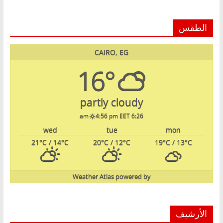
الطقس
CAIRO, EG
16°
partly cloudy
4:56 pm EET
6:26 am
wed
tue
mon
21
°C
/ 14
°C
20
°C
/ 12
°C
19
°C
/ 13
°C
Weather Atlas
powered by
الأرشيف