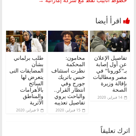
تفاصيل الإعلان
محامون:
طلب برلماني
عن أول إصابة
المحكمة
بشأن
بـ”كورونا” في
نظرت استئناف
المضايقات التى
مصر ومطالبات
حبس باتريك
يتعرض لها
بإقالة وزيرة
جورج وفي
السائح
الصحة
انتظار القرار..
بالأهرامات
والباحث يروي
والمناطق
14 فبراير، 2020
تفاصيل تعذيبه
الأثرية
15 فبراير، 2020
9 فبراير، 2020
اترك تعليقاً