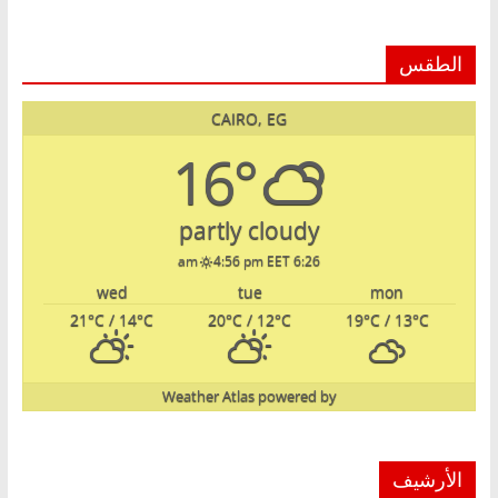
الطقس
CAIRO, EG
16°
partly cloudy
4:56 pm EET
6:26 am
wed
tue
mon
21
°C
/ 14
°C
20
°C
/ 12
°C
19
°C
/ 13
°C
Weather Atlas
powered by
الأرشيف