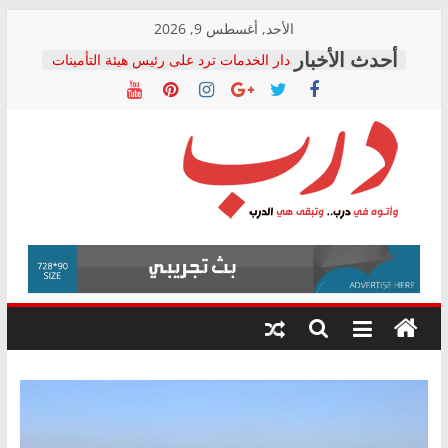
Skip
الأحد, أغسطس 9, 2026
to
دار الخدمات ترد على رئيس هيئة التأمينات
content
بعد مؤتمره الصحفي: إنكار الأزمة لا ينهي
معاناة أصحاب المعاشات.. ونطالب بكشف
الشركة المنفذة
فرحات سليمان يكتب: القطاع الصحي إلى
أين؟
حزب التحالف الشعبي يطلق لجنة “الحق
درب
في الصحة” بالإسكندرية لرصد الانتهاكات
ودعم المرضى
صور .. اعتماد الرسومات النهائية للقرار
وأتوه
الوزاري لمدينة الصحفيين.. وانتهاء أعمال
في
إنشاء المبنى الإداري
درب..
المجلس القومي لحقوق الإنسان يعلن
وتبقى
متابعة قضية الدكتور محمد زهران.. ويؤكد:
هي
قرينة البراءة وضمانات المحاكمة العادلة
حق أصيل
الدرب