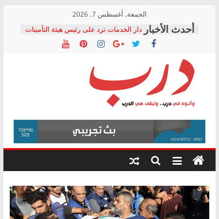
Skip
الجمعة, أغسطس 7, 2026
to
دار الخدمات ترد على رئيس هيئة التأمينات
content
بعد مؤتمره الصحفي: إنكار الأزمة لا ينهي
معاناة أصحاب المعاشات.. ونطالب بكشف
الشركة المنفذة
فرحات سليمان يكتب: القطاع الصحي إلى
أين؟
حزب التحالف الشعبي يطلق لجنة “الحق
درب
في الصحة” بالإسكندرية لرصد الانتهاكات
ودعم المرضى
صور .. اعتماد الرسومات النهائية للقرار
وأتوه
الوزاري لمدينة الصحفيين.. وانتهاء أعمال
في
إنشاء المبنى الإداري
درب..
المجلس القومي لحقوق الإنسان يعلن
وتبقى
متابعة قضية الدكتور محمد زهران.. ويؤكد:
هي
قرينة البراءة وضمانات المحاكمة العادلة
حق أصيل
الدرب