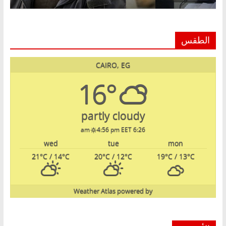
الطقس
CAIRO, EG
16°
partly cloudy
4:56 pm EET
6:26 am
wed
tue
mon
21
°C
/ 14
°C
20
°C
/ 12
°C
19
°C
/ 13
°C
Weather Atlas
powered by