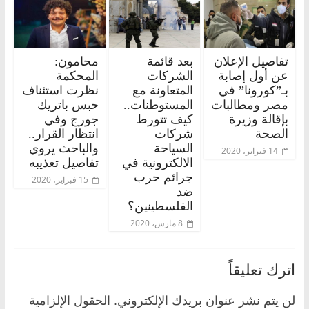
تفاصيل الإعلان
بعد قائمة
محامون:
عن أول إصابة
الشركات
المحكمة
بـ”كورونا” في
المتعاونة مع
نظرت استئناف
مصر ومطالبات
المستوطنات..
حبس باتريك
بإقالة وزيرة
كيف تتورط
جورج وفي
الصحة
شركات
انتظار القرار..
السياحة
والباحث يروي
14 فبراير، 2020
الالكترونية في
تفاصيل تعذيبه
جرائم حرب
15 فبراير، 2020
ضد
الفلسطينين؟
8 مارس، 2020
اترك تعليقاً
لن يتم نشر عنوان بريدك الإلكتروني.
الحقول الإلزامية