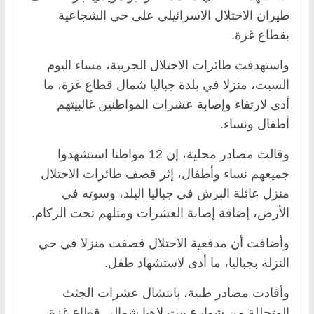
طيران الاحتلال الاسرائيلي على حي الشجاعية
بقطاع غزة.
واستهدفت طائرات الاحتلال الحربية، مساء اليوم
السبت، منزلا في بلدة جباليا شمال قطاع غزة، ما
أدى لارتقاء وإصابة عشرات المواطنين غالبيتهم
أطفال ونساء.
وقالت مصادر محلية، إن 12 مواطنا استشهدوا
جميعهم نساء وأطفال، إثر قصف طائرات الاحتلال
منزل عائلة البرش في جباليا البلد، وسوته في
الأرض، إضافة إصابة العشرات ومثلهم تحت الركام.
وأضافت أن مدفعية الاحتلال قصفت منزلا في حي
النزلة بجباليا، ما أدى لاستشهاد طفل.
وأفادت مصادر طبية، بانتشال عشرات الجثث
المتحللة من شوارع بيت لاهيا شمالي قطاع غزة،