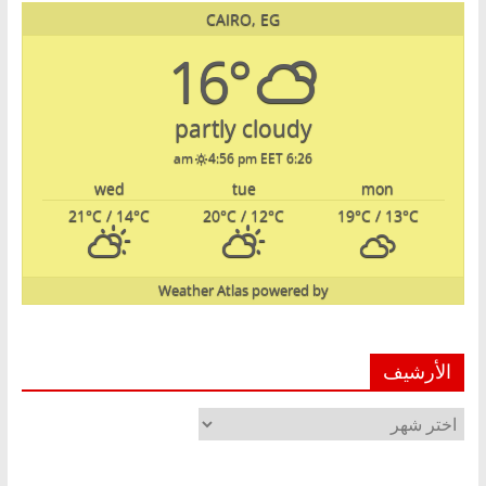
CAIRO, EG
16°
partly cloudy
4:56 pm EET
6:26 am
wed
tue
mon
21
°C
/ 14
°C
20
°C
/ 12
°C
19
°C
/ 13
°C
Weather Atlas
powered by
الأرشيف
الأرشيف