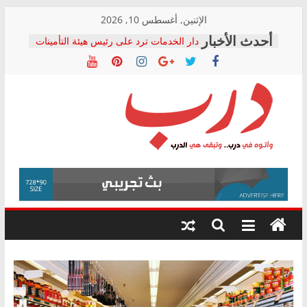
Skip
الإثنين, أغسطس 10, 2026
to
دار الخدمات ترد على رئيس هيئة التأمينات
content
بعد مؤتمره الصحفي: إنكار الأزمة لا ينهي
معاناة أصحاب المعاشات.. ونطالب بكشف
الشركة المنفذة
فرحات سليمان يكتب: القطاع الصحي إلى
أين؟
حزب التحالف الشعبي يطلق لجنة “الحق
درب
في الصحة” بالإسكندرية لرصد الانتهاكات
ودعم المرضى
صور .. اعتماد الرسومات النهائية للقرار
وأتوه
الوزاري لمدينة الصحفيين.. وانتهاء أعمال
في
إنشاء المبنى الإداري
درب..
المجلس القومي لحقوق الإنسان يعلن
وتبقى
متابعة قضية الدكتور محمد زهران.. ويؤكد:
هي
قرينة البراءة وضمانات المحاكمة العادلة
حق أصيل
الدرب