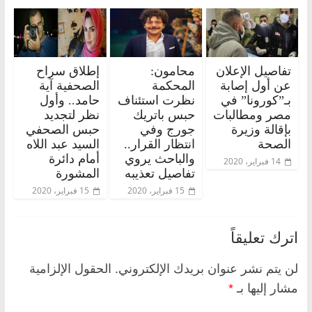
تفاصيل الإعلان
محامون:
إطلاق سراح
عن أول إصابة
المحكمة
الصحفية آية
بـ”كورونا” في
نظرت استئناف
حامد.. وأول
مصر ومطالبات
حبس باتريك
نظر لتجديد
بإقالة وزيرة
جورج وفي
حبس الصحفي
الصحة
انتظار القرار..
السيد عبد اللاه
والباحث يروي
أمام دائرة
14 فبراير، 2020
تفاصيل تعذيبه
المشورة
15 فبراير، 2020
15 فبراير، 2020
اترك تعليقاً
لن يتم نشر عنوان بريدك الإلكتروني.
الحقول الإلزامية
مشار إليها بـ
*