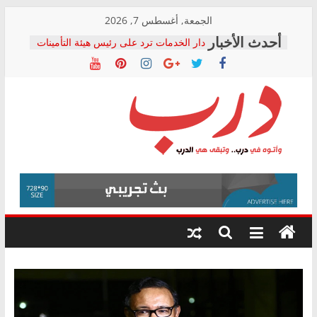
Skip
الجمعة, أغسطس 7, 2026
to
دار الخدمات ترد على رئيس هيئة التأمينات
content
بعد مؤتمره الصحفي: إنكار الأزمة لا ينهي
معاناة أصحاب المعاشات.. ونطالب بكشف
الشركة المنفذة
فرحات سليمان يكتب: القطاع الصحي إلى
أين؟
حزب التحالف الشعبي يطلق لجنة “الحق
درب
في الصحة” بالإسكندرية لرصد الانتهاكات
ودعم المرضى
صور .. اعتماد الرسومات النهائية للقرار
وأتوه
الوزاري لمدينة الصحفيين.. وانتهاء أعمال
في
إنشاء المبنى الإداري
درب..
المجلس القومي لحقوق الإنسان يعلن
وتبقى
متابعة قضية الدكتور محمد زهران.. ويؤكد:
هي
قرينة البراءة وضمانات المحاكمة العادلة
حق أصيل
الدرب