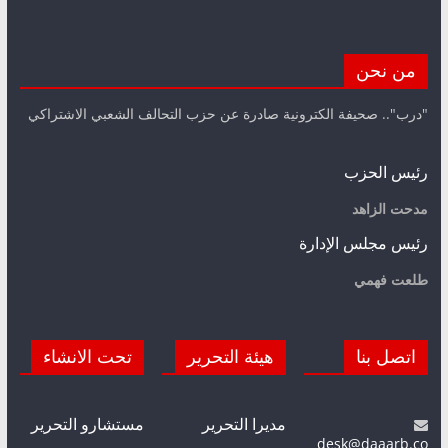
من نحن
"درب".. صحيفة الكترونية صادرة عن حزب التحالف الشعبي الاشتراكي
رئيس الحزب
مدحت الزاهد
رئيس مجلس الإدارة
طلعت فهمي
اتصل بنا
هيئة التحرير
تحت الانشاء
مديرا التحرير
مستشارو التحرير
desk@daaarb.co