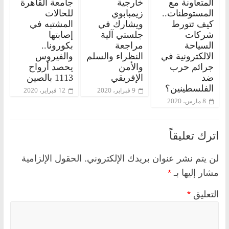
المتعاونة مع
خارجية
جامعة القاهرة
المستوطنات..
زيمبابوي
للحالات
كيف تتورط
ويشارك في
المشتبه في
شركات
جلستي آلية
إصابتها
السياحة
مراجعة
بكورونا..
الالكترونية في
النظراء والسلم
والفيروس
جرائم حرب
والأمن
يحصد أرواح
ضد
الإفريقي
1113 بالصين
الفلسطينين؟
9 فبراير، 2020
12 فبراير، 2020
8 مارس، 2020
اترك تعليقاً
لن يتم نشر عنوان بريدك الإلكتروني.
الحقول الإلزامية
مشار إليها بـ
*
التعليق
*