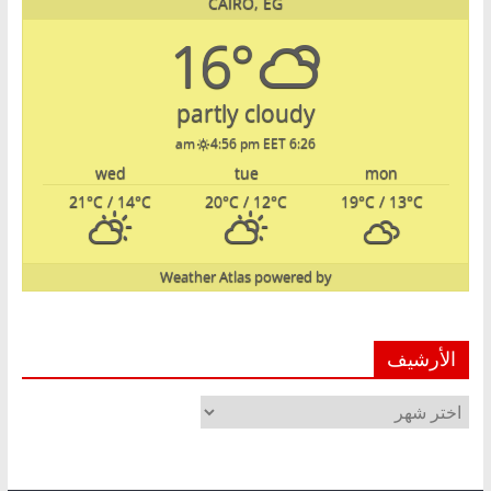
CAIRO, EG
16°
partly cloudy
4:56 pm EET
6:26 am
wed
tue
mon
21
°C
/ 14
°C
20
°C
/ 12
°C
19
°C
/ 13
°C
Weather Atlas
powered by
الأرشيف
الأرشيف