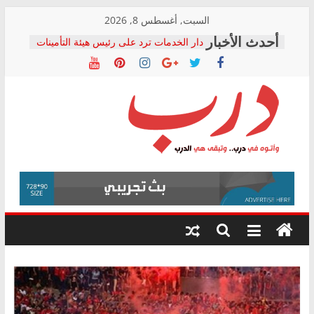
Skip
السبت, أغسطس 8, 2026
to
دار الخدمات ترد على رئيس هيئة التأمينات
content
بعد مؤتمره الصحفي: إنكار الأزمة لا ينهي
معاناة أصحاب المعاشات.. ونطالب بكشف
الشركة المنفذة
فرحات سليمان يكتب: القطاع الصحي إلى
أين؟
حزب التحالف الشعبي يطلق لجنة “الحق
درب
في الصحة” بالإسكندرية لرصد الانتهاكات
ودعم المرضى
صور .. اعتماد الرسومات النهائية للقرار
وأتوه
الوزاري لمدينة الصحفيين.. وانتهاء أعمال
في
إنشاء المبنى الإداري
درب..
المجلس القومي لحقوق الإنسان يعلن
وتبقى
متابعة قضية الدكتور محمد زهران.. ويؤكد:
هي
قرينة البراءة وضمانات المحاكمة العادلة
حق أصيل
الدرب