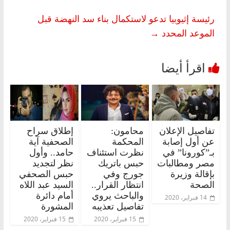
رئيسة إثيوبيا تدعو لاستكمال بناء سد النهضة قبل
الموعد المحدد
→
تفاصيل الإعلان
محامون:
إطلاق سراح
عن أول إصابة
المحكمة
الصحفية آية
بـ”كورونا” في
نظرت استئناف
حامد.. وأول
مصر ومطالبات
حبس باتريك
نظر لتجديد
بإقالة وزيرة
جورج وفي
حبس الصحفي
الصحة
انتظار القرار..
السيد عبد اللاه
والباحث يروي
أمام دائرة
14 فبراير، 2020
تفاصيل تعذيبه
المشورة
15 فبراير، 2020
15 فبراير، 2020