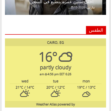
أحلى سنين عمره بتضيع في السجن
15 مارس، 2026
الطقس
CAIRO, EG
16°
partly cloudy
4:56 pm EET
6:26 am
wed
tue
mon
21
°C
/ 14
°C
20
°C
/ 12
°C
19
°C
/ 13
°C
Weather Atlas
powered by