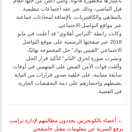
باعتبارها محظورة قانونا، والتي أُعلن عن حلها العام
قبل الماضي، وذلك عبر عقد اجتماعات تنظيمية
بالمقاهي والكافتيريات، بالإضافة لمحادثات جماعية
عبر مواقع التواصل الاجتماعي.
وكانت رابطة “ألتراس أهلاوي” قد أعلنت في مايو
2018 عبر صفحتها الرسمية على موقع التواصل
الاجتماعي “الفيس بوك” حل المجموعة نهائيًا،
ونشرت صورة لحرق “البانر” لتأكيد قرار الحل.
وألقت قوات الأمن القبض على المتهمين في أوقات
سابقة متباينة، على خلفية صدور قرارات من النيابة
بضبطهم وإحضارهم على ذمة التحقيقيات الجارية
في القضية.
←
أعضاء بالكونجرس يجددون مطالبتهم لإدارة ترامب
برفع السرية عن معلومات مقتل خاشقجي