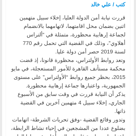
كتب / علي خالد
قررت نيابة أمن الدولة العليا، إخلاء سبيل متهمين
اثنين بضمان محل اقامتهما، لاتهامهما بالانضمام
لجماعة إرهابية محظورة، متمثلة في “ألتراس
أهلاوي”، وذلك في القضية التي تحمل رقم 770
لسنة 2019 حصر أمن دولة عليا.
وتعد روابط الأولتراس، محظورة قانونا، إذ قضت
محكمة مستأنف القاهرة للأمور المستعجلة، في مايو
2015، بحظر جميع روابط “الأولتراس” على مستوى
الجمهورية، واعتبارها جماعة إرهابية محظورة.
يذكر أن النيابة قررت في وقت سابق من الأسبوع
الجاري، إخلاء سبيل 4 متهمين آخرين في القضية
ذاتها.
وتدور وقائع القضية -وفق تحريات الشرطة- اتهامات
بضلوع عددا من المشجعين في إحياء نشاط الرابطة،