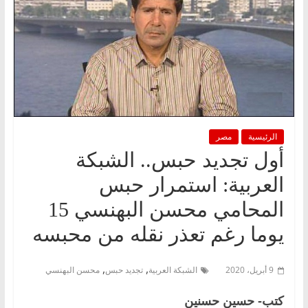
الرئيسية
مصر
أول تجديد حبس.. الشبكة
العربية: استمرار حبس
المحامي محسن البهنسي 15
يوما رغم تعذر نقله من محبسه
,
,
9 أبريل، 2020
الشبكة العربية
تجديد حبس
محسن البهنسي
كتب- حسين حسنين