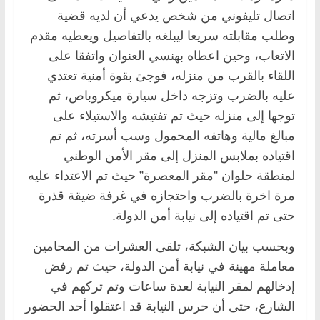
اتصال تليفوني من شخص يدعي أن لديه قضية
وطلب مقابلته سريعا ليبلغه بالتفاصيل ويعطيه مقدم
الاتعاب، وحين اعطاه بهنسي العنوان واتفقا على
اللقاء بالقرب من منزله، فوجئ بقوة أمنية تعتدي
عليه بالضرب وتزجه داخل سيارة ميكروباص، ثم
توجها إلى منزله حيث تم تفتيشه والاستيلاء على
مبالغ مالية وهاتفه المحمول وسب أسرته، ثم تم
اقتياده بملابس المنزل إلى مقر الأمن الوطني
لمنطقة حلوان ”مقر المعصرة” حيث تم الاعتداء عليه
مرة اخرة بالضرب واحتجازه في غرفة ضيقة قذرة
حتى تم اقتياده إلى نيابة أمن الدولة.
وبحسب بيان الشبكة، تلقى العشرات من المحامين
معاملة مهينة في نيابة أمن الدولة، حيث تم رفض
إدخالهم لمقر النيابة لعدة ساعات وتم تركهم في
الشارع، حتى أن حرس النيابة قد اعتقلوا أحد الحضور