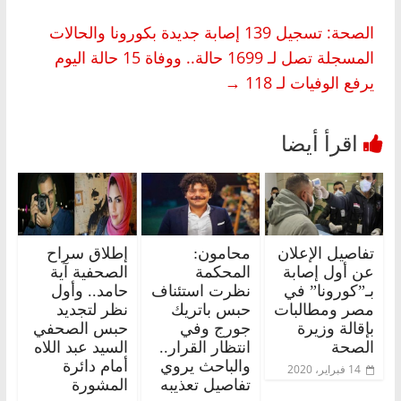
الصحة: تسجيل 139 إصابة جديدة بكورونا والحالات
المسجلة تصل لـ 1699 حالة.. ووفاة 15 حالة اليوم
يرفع الوفيات لـ 118
→
تفاصيل الإعلان
محامون:
إطلاق سراح
عن أول إصابة
المحكمة
الصحفية آية
بـ”كورونا” في
نظرت استئناف
حامد.. وأول
مصر ومطالبات
حبس باتريك
نظر لتجديد
بإقالة وزيرة
جورج وفي
حبس الصحفي
الصحة
انتظار القرار..
السيد عبد اللاه
والباحث يروي
أمام دائرة
14 فبراير، 2020
تفاصيل تعذيبه
المشورة