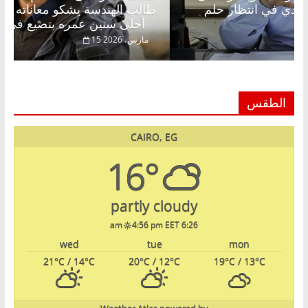
عبدالخالق فاروق خبير اقتصادي في انتظار حلم
طالب 
الحرية ولمة الحبايب
أحلى سنين عمره بتضيع في السجن
22 فبراير، 2026
15 مارس، 
الطقس
CAIRO, EG
16°
partly cloudy
4:56 pm EET
6:26 am
wed
tue
mon
21
°C
/ 14
°C
20
°C
/ 12
°C
19
°C
/ 13
°C