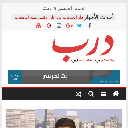
Skip
السبت, أغسطس 8, 2026
to
دار الخدمات ترد على رئيس هيئة التأمينات
content
بعد مؤتمره الصحفي: إنكار الأزمة لا ينهي
معاناة أصحاب المعاشات.. ونطالب بكشف
الشركة المنفذة
فرحات سليمان يكتب: القطاع الصحي إلى
أين؟
حزب التحالف الشعبي يطلق لجنة “الحق
درب
في الصحة” بالإسكندرية لرصد الانتهاكات
ودعم المرضى
صور .. اعتماد الرسومات النهائية للقرار
وأتوه
الوزاري لمدينة الصحفيين.. وانتهاء أعمال
في
إنشاء المبنى الإداري
درب..
المجلس القومي لحقوق الإنسان يعلن
وتبقى
متابعة قضية الدكتور محمد زهران.. ويؤكد:
هي
قرينة البراءة وضمانات المحاكمة العادلة
حق أصيل
الدرب