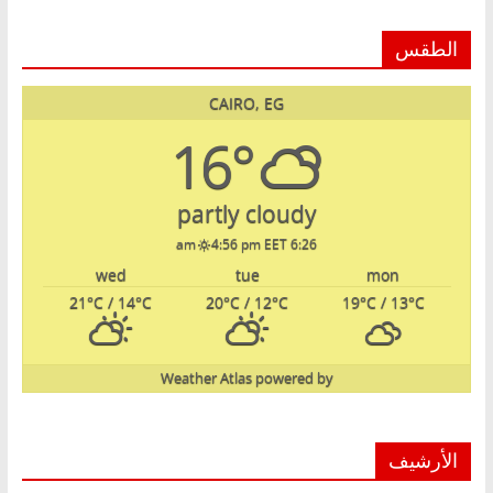
الطقس
CAIRO, EG
16°
partly cloudy
4:56 pm EET
6:26 am
wed
tue
mon
21
°C
/ 14
°C
20
°C
/ 12
°C
19
°C
/ 13
°C
Weather Atlas
powered by
الأرشيف