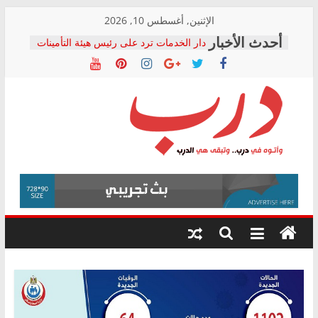
Skip
الإثنين, أغسطس 10, 2026
to
دار الخدمات ترد على رئيس هيئة التأمينات
content
بعد مؤتمره الصحفي: إنكار الأزمة لا ينهي
معاناة أصحاب المعاشات.. ونطالب بكشف
الشركة المنفذة
فرحات سليمان يكتب: القطاع الصحي إلى
أين؟
حزب التحالف الشعبي يطلق لجنة “الحق
درب
في الصحة” بالإسكندرية لرصد الانتهاكات
ودعم المرضى
صور .. اعتماد الرسومات النهائية للقرار
وأتوه
الوزاري لمدينة الصحفيين.. وانتهاء أعمال
في
إنشاء المبنى الإداري
درب..
المجلس القومي لحقوق الإنسان يعلن
وتبقى
متابعة قضية الدكتور محمد زهران.. ويؤكد:
هي
قرينة البراءة وضمانات المحاكمة العادلة
حق أصيل
الدرب