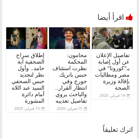
تفاصيل الإعلان
محامون:
إطلاق سراح
عن أول إصابة
المحكمة
الصحفية آية
بـ”كورونا” في
نظرت استئناف
حامد.. وأول
مصر ومطالبات
حبس باتريك
نظر لتجديد
بإقالة وزيرة
جورج وفي
حبس الصحفي
الصحة
انتظار القرار..
السيد عبد اللاه
والباحث يروي
أمام دائرة
14 فبراير، 2020
تفاصيل تعذيبه
المشورة
15 فبراير، 2020
15 فبراير، 2020
اترك تعليقاً