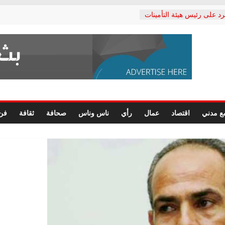
رد على رئيس هيئة التأمينات
حفي: إنكار الأزمة لا ينهي
 المعاشات.. ونطالب بكشف
ة
 يكتب: القطاع الصحي إلى
الشعبي يطلق لجنة “الحق
إسكندرية لرصد الانتهاكات
الرسومات النهائية للقرار
ع مدني
اقتصاد
عمال
رأي
ناس وناس
صحافة
ثقافة
فن
 الصحفيين.. وانتهاء أعمال
لإداري
ي لحقوق الإنسان يعلن
لدكتور محمد زهران.. ويؤكد:
وضمانات المحاكمة العادلة