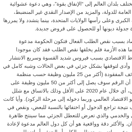
لف بلدان العالم إلى “الإنفاق بقوة”، وهي دعوة عشوائية
لعامة للدولة، والمزيد من الإصدار النقدي غير المنضبط،
لكبرى وعلى رأسها الولايات المتحدة، بينما يتشدد ولا يمررها
عادة جدولة ديونها أو للحصول على قروض جديدة.
تصاد بسبب نقص الطلب الفعال فتكون الحكومة مدعوة
ما هذه الأزمة فلم يخلقها نقص الطلب فقد كان موجودا
اط الاقتصادي بسبب فيروس شديد القسوة وسريع الانتشار
 وأدى لتوقفها بشكل جزئي في بعض الحالات وشبه كامل في
حالات أخرى مخلفا عشرات الملايين من الوظائف المفقودة (أكثر من 25 مليون وظيفة حسب منظمة
العمل الدولية التي تستعد لزيادة الرقم. وأعتقد أن الرقم سوف يصل إلى أكثر من 50 مليون وظيفة على
الأقل طوال فترة انتشار الفيروس بلا رادع طبي، أي خلال عام 2020 على الأقل وذلك بالاتساق مع شلل
لاقتصاد العالمي وربما دخوله إلى مرحلة الركود). وأيا كانت
تيجة تراجع الدخول أو اختفائها بالنسبة للبعض، ونقص في
ي والخدمي والذي تعرض للتعطل الجزئي مما سينتج ظاهرة
. والأكثر دقة وواقعية هو أن كل دول العالم مدعوة لإعادة