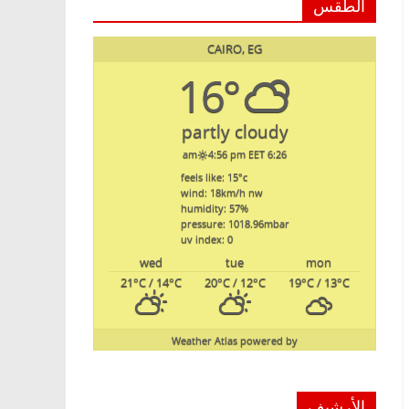
الطقس
CAIRO, EG
16°
partly cloudy
4:56 pm EET
6:26 am
feels like: 15
°c
wind: 18
km/h
nw
humidity: 57
%
pressure: 1018.96
mbar
uv index: 0
wed
tue
mon
21
°C
/ 14
°C
20
°C
/ 12
°C
19
°C
/ 13
°C
Weather Atlas
powered by
الأرشيف