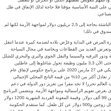
يا ودعمهم لتعويض تعطلهم الكلي أو الجزئي أو لتعطل
 على البنية الأساسية مؤقتا فلا حاجة لذلك الإنفاق في ظل
صناعي.
وقد أشارت مديرة “الصندوق” إلى أن الأسواق الناشئة بحاجة إلى 2,5 تريليون دولار لمواجهة الأزمة لكنها لم
لصندوق في ذلك!
ة المرض في البداية وعرَّض بلاده لصدمة كبيرة عندما انتقل
 وتعرض العديد من القطاعات وبخاصة في مجال السياحة
ة ودور الترفيه والسينما والنقل الجوي والبري والبحري للشلل
الجزئي أو الكلي. وقد فقدت الولايات المتحدة حتى الآن 3,3 مليون وظيفة تحول شاغلوها إلى عاطلين
يطلبون إعانات البطالة. وقد وقع الرئيس الأمريكي في 27 مارس 2020 على برنامج حكومي لإنفاق عام
إضافي لتنشيط الاقتصاد بقيمة 2,2 تريليون دولار تعادل أكثر من 10% من قيمة الناتج المحلي الإجمالي
ت العالم تحررا لا تجد مفرا من تعزيز دور الدولة في دعم
ى بغرض تعويم الرأسمالية ومواجهة الأزمة. ويتضمن البرنامج
تقديم إعانات بطالة لمن يقل دخلهم السنوي عن 99 ألف دولار. وقيمة المعونة الفردية الشهرية 1200 دولار
لكل أمريكي يحتاج للمساعدة، و 2400 دولار لكل زوجين و500 دولار عن كل طفل. كما ستقدم الحكومة