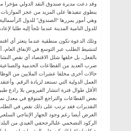
وقد دعت مديرة صندوق النقد الدولي مؤخرا مخت
ينطوي تنفيذها على المزيد من عجز الموازنات ا
وهي أمور يمررها “الصندوق” للدول الرأسمالية ا
للدول النامية المدينة عندما تلجأ إليه طلبا لإ
وتلك الدعوة تكون منطقية عندما يتعثر أي اق
لتنشيط الطلب عبر التوسع في الإنفاق العام، أ
بالفعل، بل خلقها شلل الاقتصاد أي نقص النش
ضرب العديد من القطاعات الخدمية والصناعية
بعض القطاعات والتراجع المتوقع في معدل نمو ا
التقديرات فقد ترتب على ذلك نقص في الطلب ن
العرض أيضا رغم وجود الجهاز الإنتاجي السلع
الركود التضخمي علىالرجحفي العيدي من البلدان