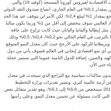
بعد التقديرات الهزلية التي وضعها حول التأثيرات الاقتصادية لفيروس كورونا المستجد (كوفيد 19) والتي
ذهبت إلى أن النمو الاقتصادي العالمي سينخفض بمقدار 0,1% في العام الجاري، انصاع صندوق النقد الدولي
لتقديرات الخبراء وأقر بأن النمو العالمي سيتراجع بمقدار 1% ليبلغ 2,4%. لكن الأمر لن يتوقف عند هذا الحد
بل إن تطورات الأزمة تشير إلى أن نمو الاقتصاد العالمي سوف ينخفض إلى أقل من 1% وربما يكون سالبا.
 إيطاليا وألمانيا واليابان حيث كانت تراوح على حافة
الركود أصلاً. وكانت معدلات النمو المتوقعة فيها بالترتيب في العام الحالي نحو 0,2%، 0,4%، 0,5% وذلك
بريطانيا للركود على الأرجح حيث كان معدل النمو المتوقع
زمة نحو 1% فقط. ولو بقي أي نمو اقتصادي إيجابي في العالم فسوف يأتي من دول
 والصين، إضافة للدول النامية عموما التي تستمر عجلة
اء حتى الآن.
ون مناكدات سياسية مع التراجع الذي سيحدث في معدل
تج عن أزمة عالمية كبرى. وتشير تقديرات وزارة التخطيط
المصرية إلى أن النمو المتوقع في عام 2019/2020 سينخفض من 5,6% إلى 5,1%، وهو تقدير متفائل بعض
التي كانت مسئولة عن تحسن معدل النمو، وعلى رأسها