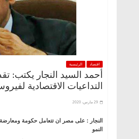
اقتصاد
الرئيسية
أحمد السيد النجار يكتب: ت
التداعيات الاقتصادية لفيروس “كوفيد 19” وا
29 مارس، 2020
النجار : على مصر ان تتعامل حكومة ومعارضة
النمو