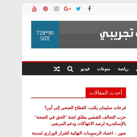
رياضة
منوعات
فيديو
أحدث المقالات
فرحات سليمان يكتب: القطاع الصحي إلى أين؟
حزب التحالف الشعبي يطلق لجنة “الحق في الصحة”
بالإسكندرية لرصد الانتهاكات ودعم المرضى
صور .. اعتماد الرسومات النهائية للقرار الوزاري لمدينة