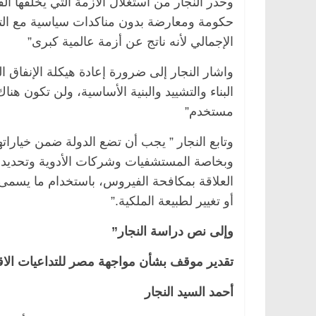
وحذر النجار من استغلال الازمة التي يخلفها 
حكومة ومعارضة بدون مناكدات سياسية مع التر
الإجمالي لأنه ناتج عن أزمة عالمية كبرى”
واشار النجار إلى ضرورة إعادة هيكلة الإنفاق ا
البناء والتشييد والبنية الأساسية، ولن تكون 
مستخدم”
وتابع النجار ” يجب أن تضع الدولة ضمن خيارات
وبخاصة المستشفيات وشركات الأدوية وتحديدا تلك
العلاقة بمكافحة الفيروس، باستخدام ما يسمى “
الرئيسية
مصر
ناس وناس
الرئيسية
مصر
أو تغيير لطبيعة الملكية.”
د. عبدالخالق فاروق.. خبير اقتصادي
في ذكرى رحيله..
يحتفل بذكرى ميلاده وحيداً على أبواب
قانوني دافع عن ق
وإلى نص دراسة النجار”
السبعين (بروفايل)
للحرية (بروفايل)
26 يناير، 2026
26 يناير، 2026
تقدير موقف بشأن مواجهة مصر للتداعيات الاقتصادية لفيروس “كو
أحمد السيد النجار