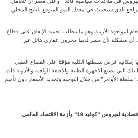
الفيروس في مناكدات سياسية قائلا ” وعلى مصر ان تتعامل
اجع الذي سيحدث في معدل النمو المتوقع للناتج المحلي
لعام لمواجهة الأزمة وهو ما يتطلب تجميد الإنفاق على قطاع
هناك أي مشكلة لأن مصر لديها مخزون عقاري هائل غير
ها إمكانية فرض سلطتها الكلية مؤقتا على القطاع الطبي
 التي تصنع الأجهزة الطبية والأقنعة الواقية والأدوية ذات
الرئيسية
مصر
ناس وناس
سلطة الأوامر” من خلال التوجيه وتحديد الأسعار دون تأميم
ناس وناس
مقعد شاغر على مائدة الإفطار.. يحي
 د. نور فرحات فقيه
حسين عبدالهادي فارس مقاومة
ضايا الوطن وانحاز
الخصخصة الذي دافع عن المال العام
(بروفايل)
21 فبراير، 2026
فيد 19” وأزمة الاقتصاد العالمي