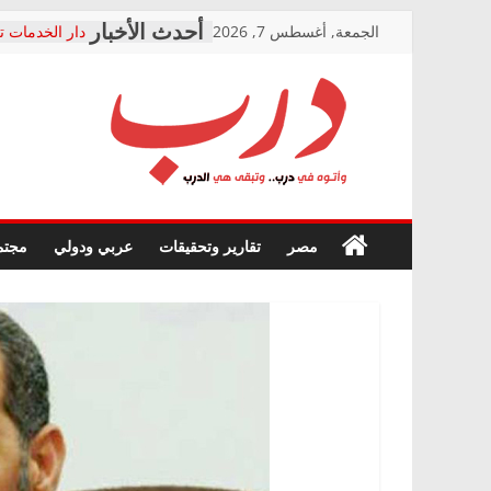
Skip
الجمعة, أغسطس 7, 2026
دار الخدمات ت
to
بعد مؤتمره الص
معاناة أصحاب
content
الشركة المنفذ
فرحات سليمان
درب
أين؟
حزب التحالف 
في الصحة” بال
وأتوه
ودعم المرضى
صور .. اعتماد 
في
مصر
تقارير وتحقيقات
عربي ودولي
مجتم
الوزاري لمدينة
درب..
إنشاء المبنى ا
وتبقى
المجلس القوم
هي
متابعة قضية ا
الدرب
قرينة البراءة 
حق أصيل