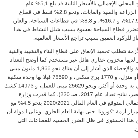
وتشير البيانات الرسمية إلى أن معدل نمو الناتج المحلي الإجمالي بالأسعار الثابتة قد بلغ 5,1% عام
2018/2019. وبلغ المعدل نحو 3,3% في قطاع الزراعة والصيد والغابات، ونحو 2,8% فقط في قطاع
الصناعة التحويلية، بينما بلغ المعدل 20,1%، و 17,9%، و 16,7%، و 8,8% في قطاعات السياحة، والغاز،
ف يتضرر قطاع السياحة بقسوة بسبب شلل النشاط في هذا
ز للركود العميق بسبب تراجع الأسعار العالمية.
زمة تتطلب تجميد الإنفاق على قطاع البناء والتشييد والبنية
لديها مخزون عقاري هائل غير مستخدم كما أوضح التعداد
الأخير الذي أجراه الجهاز المركزي للتعبئة العامة والإحصاء الذي أشار إلى أن هناك نحو 1,866 مليون مبنى
مكتمل وخالي تمامًا، منها 1,364 مليون عمارة أو منزل، و 1770 برج سكني، و 78590 فيلا بها وحدة سكنية
أو أكثر، و 32855 شاليه، و 347452 منزل ريفي به وحدة أو أكثر، ونحو 25629 مبنى للعمل، و 14973 كشك
(الجهاز المركزي للتعبئة العامة والإحصاء في مصر، نتائج تعداد عام 2017، صـ 220). كما قدرت وزارة
التخطيط المصرية معدل نمو الناتج المحلي الإجمالي المتوقع في العام المالي 2020/2021 بنحو 4,5% مع
لى 3,5% في حالة استمرار أزمة “كورونا” حتى نهاية العام الجاري. وعلى الدولة أن
عن هذا المستوى في ظل الضرر الجسيم للقطاعات التي
.