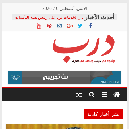
Skip
الإثنين, أغسطس 10, 2026
to
دار الخدمات ترد على رئيس هيئة التأمينات
content
بعد مؤتمره الصحفي: إنكار الأزمة لا ينهي
معاناة أصحاب المعاشات.. ونطالب بكشف
الشركة المنفذة
فرحات سليمان يكتب: القطاع الصحي إلى
أين؟
حزب التحالف الشعبي يطلق لجنة “الحق
درب
في الصحة” بالإسكندرية لرصد الانتهاكات
ودعم المرضى
صور .. اعتماد الرسومات النهائية للقرار
وأتوه
الوزاري لمدينة الصحفيين.. وانتهاء أعمال
في
إنشاء المبنى الإداري
درب..
المجلس القومي لحقوق الإنسان يعلن
وتبقى
متابعة قضية الدكتور محمد زهران.. ويؤكد:
هي
قرينة البراءة وضمانات المحاكمة العادلة
حق أصيل
الدرب
نشر أخبار كاذبة