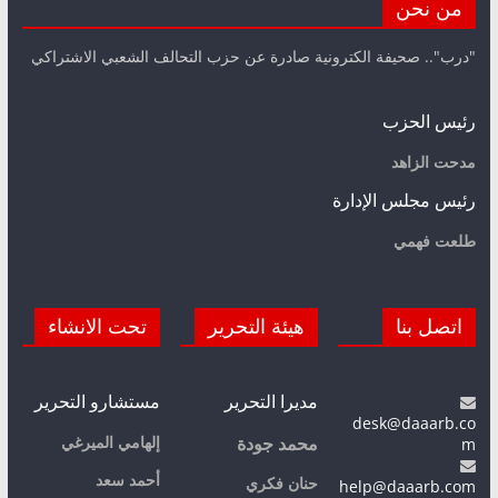
من نحن
"درب".. صحيفة الكترونية صادرة عن حزب التحالف الشعبي الاشتراكي
رئيس الحزب
مدحت الزاهد
رئيس مجلس الإدارة
طلعت فهمي
اتصل بنا
هيئة التحرير
تحت الانشاء
مديرا التحرير
مستشارو التحرير
desk@daaarb.co
m
إلهامي الميرغي
محمد جودة
أحمد سعد
حنان فكري
help@daaarb.com