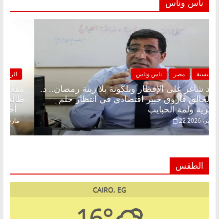
ناس وناس
الرئيسية
مصر
ناس وناس
مقعد شاغر على الإفطار وبلكونة بلا زينة رمضان.. د.
عبدالخالق فاروق خبير اقتصادي في انتظار حلم
الحرية ولمة الحبايب
22 فبراير، 2026
الطقس
CAIRO, EG
16°