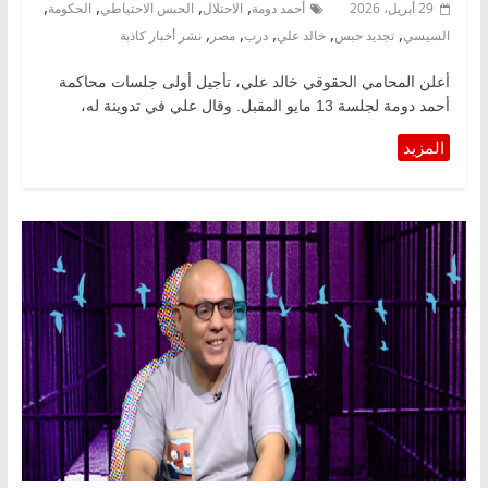
,
,
,
,
29 أبريل، 2026
أحمد دومة
الاحتلال
الحبس الاحتياطي
الحكومة
,
,
,
,
,
السيسي
تجديد حبس
خالد علي
درب
مصر
نشر أخبار كاذبة
أعلن المحامي الحقوقي خالد علي، تأجيل أولى جلسات محاكمة
أحمد دومة لجلسة 13 مايو المقبل. وقال علي في تدوينة له،