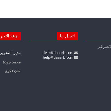
اتصل بنا
هيئة التحر
لاشتراكي
مديرا التحرير
desk@daaarb.com
help@daaarb.com
محمد جودة
حنان فكري