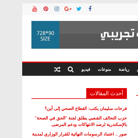
رياضة
منوعات
فيديو
أحدث المقالات
فرحات سليمان يكتب: القطاع الصحي إلى أين؟
حزب التحالف الشعبي يطلق لجنة “الحق في الصحة”
بالإسكندرية لرصد الانتهاكات ودعم المرضى
صور .. اعتماد الرسومات النهائية للقرار الوزاري لمدينة