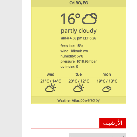
CAIRO, EG
16°
partly cloudy
4:56 pm EET
6:26 am
feels like: 15
°c
wind: 18
km/h
nw
humidity: 57
%
pressure: 1018.96
mbar
uv index: 0
wed
tue
mon
21
°C
/ 14
°C
20
°C
/ 12
°C
19
°C
/ 13
°C
Weather Atlas
powered by
الأرشيف
الأرشيف