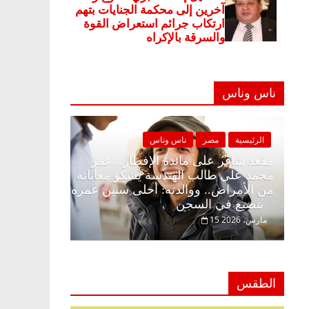
ناس وناس
 وناس
الرئيسية
مصر
ناس وناس
ار وبلكونة بلا زينة
مقعد شاغر على مائدة الإفطار.. عمر
ق فاروق خبير
محمد علي طالب الهندسة يشكو معاناته
حلم الحرية ولمة
من الأمراض.. ووالدته: أحلى سنين عمر
بتضيع في السجن
15 مارس، 2026
الطقس