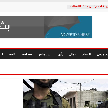
د على رئيس هيئة التأمينات
حفي: إنكار الأزمة لا ينهي
 المعاشات.. ونطالب بكشف
ة
 يكتب: القطاع الصحي إلى
الشعبي يطلق لجنة “الحق
إسكندرية لرصد الانتهاكات
الرسومات النهائية للقرار
ع مدني
اقتصاد
عمال
رأي
ناس وناس
صحافة
ثقافة
فن
 الصحفيين.. وانتهاء أعمال
لإداري
 لحقوق الإنسان يعلن
دكتور محمد زهران.. ويؤكد:
وضمانات المحاكمة العادلة