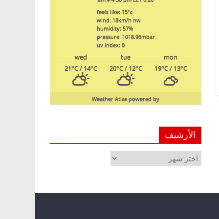
feels like: 15
°c
wind: 18
km/h
nw
humidity: 57
%
pressure: 1018.96
mbar
uv index: 0
wed
tue
mon
21
°C
/ 14
°C
20
°C
/ 12
°C
19
°C
/ 13
°C
Weather Atlas
powered by
الأرشيف
الأرشيف