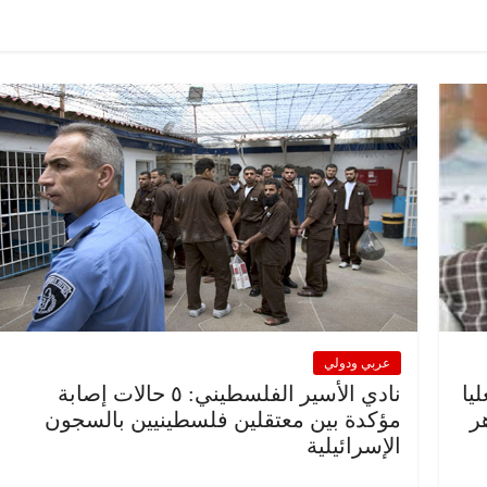
ية
مصر
ناس وناس
الرئيسية
مصر
ناس وناس
اغر على مائدة الإفطار.. يحيى
مقعد شاغر على الإفطار وب
بدالهادي فارس مقاومة
رمضان.. د. عبدالخالق فار
ة الذي دافع عن المال العام
اقتصادي في انتظار حلم ا
الحبايب
2
22 فبراير، 2026
عربي ودولي
يا
نادي الأسير الفلسطيني: ٥ حالات إصابة
ر
مؤكدة بين معتقلين فلسطينيين بالسجون
الإسرائيلية