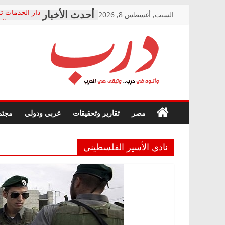
Skip
السبت, أغسطس 8, 2026
دار الخدمات تر
to
بعد مؤتمره الص
معاناة أصحاب
content
الشركة المنفذ
فرحات سليمان
درب
أين؟
حزب التحالف 
في الصحة” بال
وأتوه
ودعم المرضى
صور .. اعتماد 
في
مصر
تقارير وتحقيقات
عربي ودولي
مجتم
الوزاري لمدينة
درب..
إنشاء المبنى ا
وتبقى
المجلس القومي
هي
متابعة قضية ال
نادي الأسير الفلسطيني
الدرب
قرينة البراءة 
حق أصيل