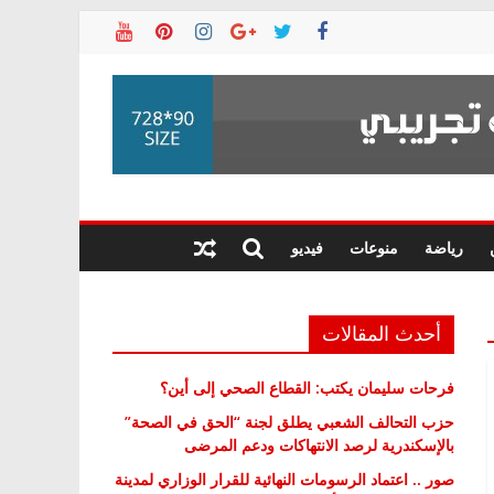
رياضة
منوعات
فيديو
أحدث المقالات
فرحات سليمان يكتب: القطاع الصحي إلى أين؟
حزب التحالف الشعبي يطلق لجنة “الحق في الصحة”
بالإسكندرية لرصد الانتهاكات ودعم المرضى
صور .. اعتماد الرسومات النهائية للقرار الوزاري لمدينة